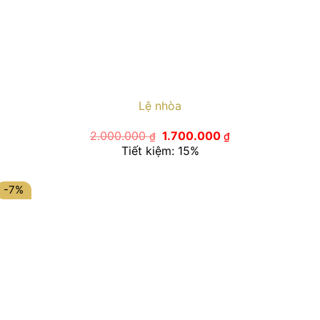
Lệ nhòa
Giá
Giá
2.000.000
1.700.000
₫
₫
gốc
hiện
Tiết kiệm: 15%
là:
tại
2.000.000 ₫.
là:
1.700.000 ₫.
-7%