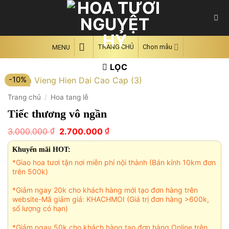
Skip
to
content
TRANG CHỦ
Chọn mẫu
MENU
LỌC
-10%
Trang chủ
/
Hoa tang lễ
Tiếc thương vô ngần
Giá
Giá
₫
₫
3.000.000
2.700.000
gốc
hiện
là:
tại
Khuyến mãi HOT:
3.000.000 ₫.
là:
*Giao hoa tươi tận nơi miễn phí nội thành (Bán kính 10km đơn
2.700.000 ₫.
trên 500k)
*Giảm ngay 20k cho khách hàng mới tạo đơn hàng trên
website-Mã giảm giá: KHACHMOI (Giá trị đơn hàng >600k,
số lượng có hạn)
*Giảm ngay 50k cho khách hàng tạo đơn hàng Online trên