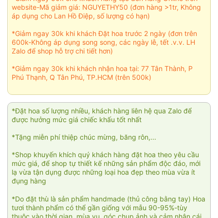
website-Mã giảm giá: NGUYETHY50 (đơn hàng >1tr, Không
áp dụng cho Lan Hồ Điệp, số lượng có hạn)
*Giảm ngay 30k khi khách Đặt hoa trước 2 ngày (đơn trên
600k-Không áp dụng song song, các ngày lễ, tết .v.v. LH
Zalo để shop hỗ trợ chi tiết hơn)
*Giảm ngay 30k khi khách nhận hoa tại: 77 Tân Thành, P
Phú Thạnh, Q Tân Phú, TP.HCM (trên 500k)
*Đặt hoa số lượng nhiều, khách hàng liên hệ qua Zalo để
được hưởng mức giá chiếc khấu tốt nhất
*Tặng miễn phí thiệp chúc mừng, băng rôn,...
*Shop khuyến khích quý khách hàng đặt hoa theo yêu cầu
mức giá, để shop tự thiết kế những sản phẩm độc đáo, mới
lạ vừa tận dụng được những loại hoa đẹp theo mùa vừa ít
đụng hàng
*Do đặt thù là sản phẩm handmade (thủ công bằng tay) Hoa
tươi thành phẩm có thể gần giống với mẫu 90-95%-tùy
thuộc vào thời gian, mùa vụ, góc chụp ảnh và cảm nhận cái