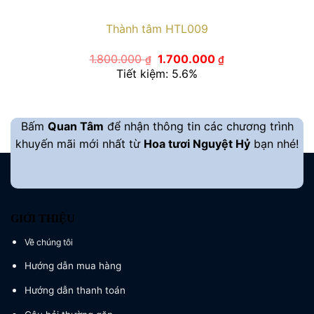
Thành tâm HTL009
Giá
Giá
1.800.000
1.700.000
₫
₫
gốc
hiện
Tiết kiệm: 5.6%
là:
tại
1.800.000 ₫.
là:
1.700.000 ₫.
Bấm
Quan Tâm
để nhận thông tin các chương trình
khuyến mãi mới nhất từ
Hoa tươi Nguyệt Hỷ
bạn nhé!
GIỚI THIỆU
Về chúng tôi
Hướng dẫn mua hàng
Hướng dẫn thanh toán