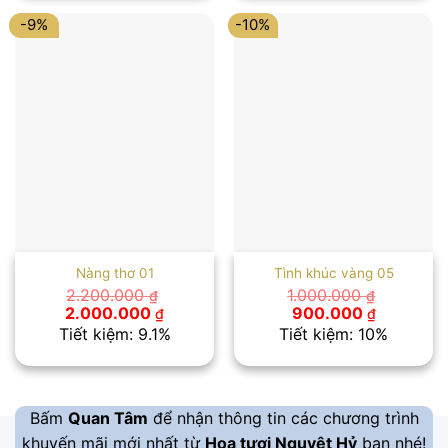
1.200.000 ₫.
1.100.000
-9%
-10%
Nàng thơ 01
Tình khúc vàng 05
2.200.000
1.000.000
₫
₫
Giá
Giá
Giá
Giá
2.000.000
900.000
₫
₫
gốc
hiện
gốc
hiện
Tiết kiệm: 9.1%
Tiết kiệm: 10%
là:
tại
là:
tại
2.200.000 ₫.
là:
1.000.000 ₫.
là:
2.000.000 ₫.
900.000 
Bấm
Quan Tâm
để nhận thông tin các chương trình
khuyến mãi mới nhất từ
Hoa tươi Nguyệt Hỷ
bạn nhé!