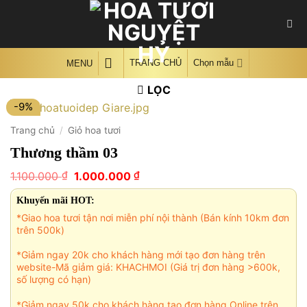
Skip
to
content
TRANG CHỦ
Chọn mẫu
MENU
LỌC
-9%
Trang chủ
/
Giỏ hoa tươi
Thương thầm 03
Giá
Giá
₫
₫
1.100.000
1.000.000
gốc
hiện
là:
tại
Khuyến mãi HOT:
1.100.000 ₫.
là:
*Giao hoa tươi tận nơi miễn phí nội thành (Bán kính 10km đơn
1.000.000 ₫.
trên 500k)
*Giảm ngay 20k cho khách hàng mới tạo đơn hàng trên
website-Mã giảm giá: KHACHMOI (Giá trị đơn hàng >600k,
số lượng có hạn)
*Giảm ngay 50k cho khách hàng tạo đơn hàng Online trên