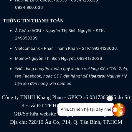
Hotline,Zalo: 0989.578.353 - 0934.123.036 -
0934.960.036
THÔNG TIN THANH TOÁN
Á Châu (ACB) - Nguyễn Thị Bích Nguyệt - STK:
249358339.
Vietcombank - Phan Thanh Khan - STK: 9934123036.
Momo-Nguyễn Thị Bích Nguyệt: 0934123036
*Nội dung chuyển khoản quý khách vui lòng điền "Tên Zalo,
tên Facebook, hoặc SĐT đặt hàng" để
Hoa tươi
Nguyệt Hỷ
tiện lên đơn hàng. Xin cảm ơn
Công ty TNHH Khang Phan - GPKD số 0317366885 do Sở
KH và ĐT TP HCM cấp ngày 04/07/2022
Anh/chị liên hệ tại đây nhé
GĐ/Sở hữu website Công ty TNHH Khang Phan
Địa chỉ: 720/10 Âu Cơ, P14, Q. Tân Bình, TP.HCM