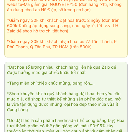
website-Mã giảm giá: NGUYETHY50 (đơn hàng >1tr, Không
áp dụng cho Lan Hồ Điệp, số lượng có hạn)
*Giảm ngay 30k khi khách Đặt hoa trước 2 ngày (đơn trên
600k-Không áp dụng song song, các ngày lễ, tết .v.v. LH
Zalo để shop hỗ trợ chi tiết hơn)
*Giảm ngay 30k khi khách nhận hoa tại: 77 Tân Thành, P
Phú Thạnh, Q Tân Phú, TP.HCM (trên 500k)
*Đặt hoa số lượng nhiều, khách hàng liên hệ qua Zalo để
được hưởng mức giá chiếc khấu tốt nhất
*Tặng miễn phí thiệp chúc mừng, băng rôn,...
*Shop khuyến khích quý khách hàng đặt hoa theo yêu cầu
mức giá, để shop tự thiết kế những sản phẩm độc đáo, mới
lạ vừa tận dụng được những loại hoa đẹp theo mùa vừa ít
đụng hàng
*Do đặt thù là sản phẩm handmade (thủ công bằng tay) Hoa
tươi thành phẩm có thể gần giống với mẫu 90-95%-tùy
thuộc vào thời gian, mùa vụ, góc chụp ảnh và cảm nhận cái