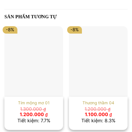
SẢN PHẨM TƯƠNG TỰ
-8%
-8%
Tím mộng mơ 01
Thương thầm 04
1.300.000
1.200.000
₫
₫
Giá
Giá
Giá
Giá
1.200.000
1.100.000
₫
₫
gốc
hiện
gốc
hiện
Tiết kiệm: 7.7%
Tiết kiệm: 8.3%
là:
tại
là:
tại
1.300.000 ₫.
là:
1.200.000 ₫.
là: