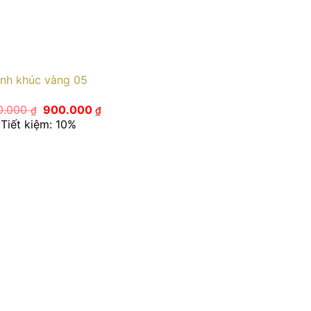
ình khúc vàng 05
Giá
Giá
0.000
900.000
₫
₫
gốc
hiện
Tiết kiệm: 10%
là:
tại
1.000.000 ₫.
là:
900.000 ₫.