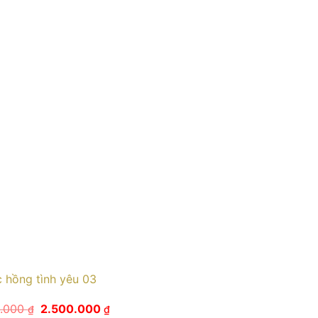
 hồng tình yêu 03
Giá
Giá
0.000
2.500.000
₫
₫