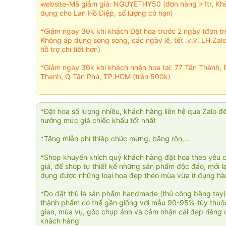
website-Mã giảm giá: NGUYETHY50 (đơn hàng >1tr, Kh
dụng cho Lan Hồ Điệp, số lượng có hạn)
*Giảm ngay 30k khi khách Đặt hoa trước 2 ngày (đơn t
Không áp dụng song song, các ngày lễ, tết .v.v. LH Zal
hỗ trợ chi tiết hơn)
*Giảm ngay 30k khi khách nhận hoa tại: 77 Tân Thành, 
Thạnh, Q Tân Phú, TP.HCM (trên 500k)
*Đặt hoa số lượng nhiều, khách hàng liên hệ qua Zalo đ
hưởng mức giá chiếc khấu tốt nhất
*Tặng miễn phí thiệp chúc mừng, băng rôn,...
*Shop khuyến khích quý khách hàng đặt hoa theo yêu 
giá, để shop tự thiết kế những sản phẩm độc đáo, mới l
dụng được những loại hoa đẹp theo mùa vừa ít đụng h
*Do đặt thù là sản phẩm handmade (thủ công bằng tay)
thành phẩm có thể gần giống với mẫu 90-95%-tùy thuộc
gian, mùa vụ, góc chụp ảnh và cảm nhận cái đẹp riêng 
khách hàng