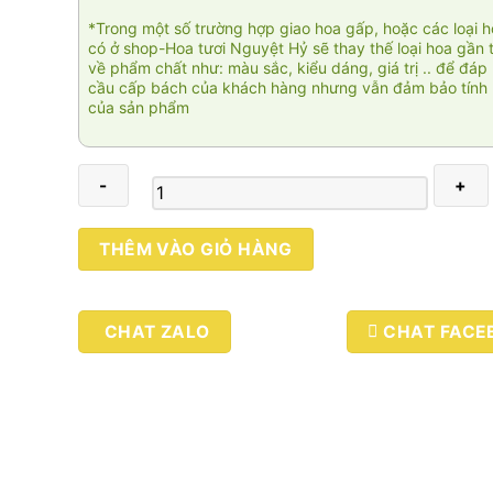
*Trong một số trường hợp giao hoa gấp, hoặc các loại 
có ở shop-Hoa tươi Nguyệt Hỷ sẽ thay thế loại hoa gần 
về phẩm chất như: màu sắc, kiểu dáng, giá trị .. để đáp
cầu cấp bách của khách hàng nhưng vẫn đảm bảo tính 
của sản phẩm
Thanh
THÊM VÀO GIỎ HÀNG
xuân
01
số
CHAT ZALO
CHAT FACE
lượng