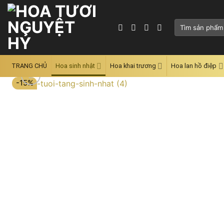
Skip
to
Tìm
content
kiếm:
TRANG CHỦ
Hoa sinh nhật
Hoa khai trương
Hoa lan hồ điệp
-15%