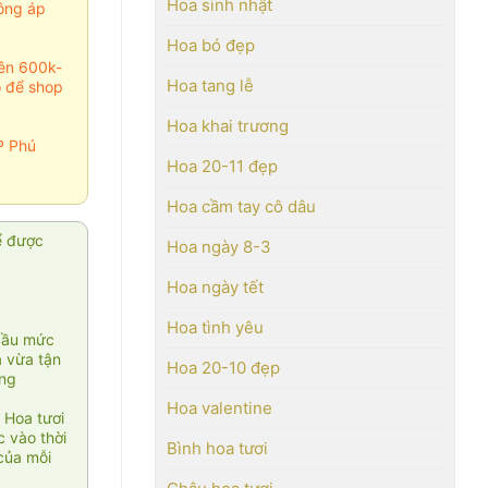
Hoa sinh nhật
ông áp
Hoa bó đẹp
rên 600k-
Hoa tang lễ
o để shop
Hoa khai trương
P Phú
Hoa 20-11 đẹp
Hoa cầm tay cô dâu
ể được
Hoa ngày 8-3
Hoa ngày tết
Hoa tình yêu
cầu mức
ạ vừa tận
Hoa 20-10 đẹp
àng
Hoa valentine
 Hoa tươi
 vào thời
Bình hoa tươi
của mỗi