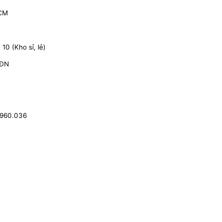
HCM
0 (Kho sỉ, lẻ)
 ĐN
.960.036