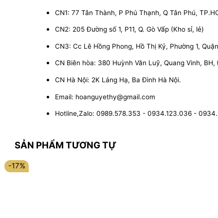
CN1: 77 Tân Thành, P Phú Thạnh, Q Tân Phú, TP.
CN2: 205 Đường số 1, P11, Q. Gò Vấp (Kho sỉ, lẻ)
CN3: Cc Lê Hồng Phong, Hồ Thị Kỷ, Phường 1, Quận 1
CN Biên hòa: 380 Huỳnh Văn Luỹ, Quang Vinh, BH,
CN Hà Nội: 2K Láng Hạ, Ba Đình Hà Nội.
Email: hoanguyethy@gmail.com
Hotline,Zalo: 0989.578.353 - 0934.123.036 - 0934
SẢN PHẨM TƯƠNG TỰ
-17%