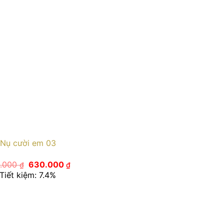
Nụ cười em 03
Giá
Giá
.000
630.000
₫
₫
gốc
hiện
Tiết kiệm: 7.4%
là:
tại
680.000 ₫.
là:
630.000 ₫.