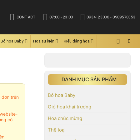
CONTACT
07:00 - 23:00
0934123036 - 0989578353
Bó hoa Baby
Hoa sự kiện
Kiểu dáng hoa
DANH MỤC SẢN PHẨM
Bó hoa Baby
m đơn trên
Giỏ hoa khai trương
website-
Hoa chúc mừng
ợng có
Thể loại
ên