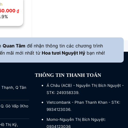
nh
Giá
350.000
₫
hiện
6.9%
tại
50.000 ₫.
là:
1.350.000 ₫.
m
Quan Tâm
để nhận thông tin các chương trình
ến mãi mới nhất từ
Hoa tươi Nguyệt Hỷ
bạn nhé!
THÔNG TIN THANH TOÁN
Á Châu (ACB) - Nguyễn Thị Bích Nguyệt -
a Thạnh, Q Tân
STK: 249358339.
Vietcombank - Phan Thanh Khan - STK:
 Q. Gò Vấp (Kho
9934123036.
Momo-Nguyễn Thị Bích Nguyệt:
ồ Thị Kỷ,
0934123036