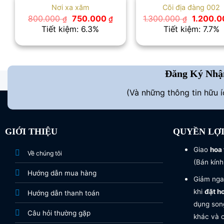
Nơi xa xăm
Cõi địa đàng 002
Giá
Giá
Giá
800.000
750.000
1.300.000
1.200.
₫
₫
₫
gốc
hiện
gốc
Tiết kiệm: 6.3%
Tiết kiệm: 7.7%
là:
tại
là:
800.000 ₫.
là:
1.300.00
750.000 ₫.
Đăng Ký Nhậ
(Và những thông tin hữu 
GIỚI THIỆU
QUYỀN LỢ
Giao
hoa 
Về chúng tôi
(Bán kính
Hướng dẫn mua hàng
Giảm nga
khi
đặt h
Hướng dẫn thanh toán
dụng song
Câu hỏi thường gặp
khác và c