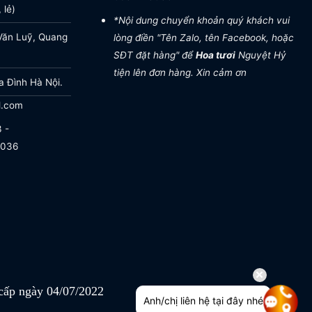
 lẻ)
*Nội dung chuyển khoản quý khách vui
Văn Luỹ, Quang
lòng điền "Tên Zalo, tên Facebook, hoặc
SĐT đặt hàng" để
Hoa tươi
Nguyệt Hỷ
tiện lên đơn hàng. Xin cảm ơn
a Đình Hà Nội.
l.com
 -
.036
ấp ngày 04/07/2022
Anh/chị liên hệ tại đây nhé