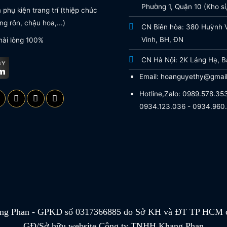
Phường 1, Quận 10 (Kho sỉ,
phụ kiện trang trí (thiệp chúc
g rôn, chậu hoa,...)
CN Biên hòa: 380 Huỳnh 
Vinh, BH, ĐN
hài lòng 100%
CN Hà Nội: 2K Láng Hạ, B
Email: hoanguyethy@gmai
Hotline,Zalo: 0989.578.353
0934.123.036 - 0934.960
g Phan - GPKD số 0317366885 do Sở KH và ĐT TP HCM c
GĐ/Sở hữu website Công ty TNHH Khang Phan