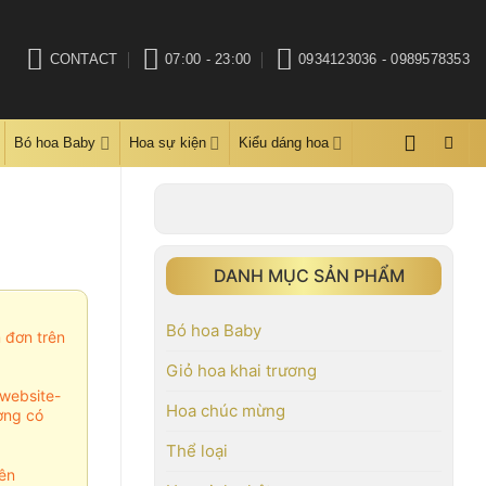
CONTACT
07:00 - 23:00
0934123036 - 0989578353
Bó hoa Baby
Hoa sự kiện
Kiểu dáng hoa
DANH MỤC SẢN PHẨM
Bó hoa Baby
m đơn trên
Giỏ hoa khai trương
website-
Hoa chúc mừng
ợng có
Thể loại
ên