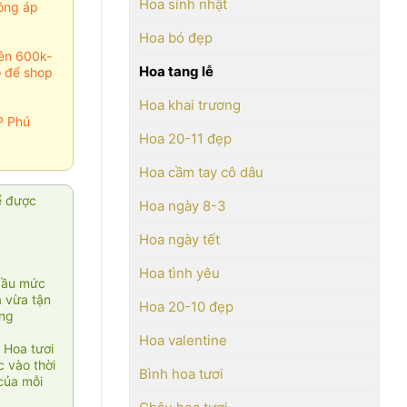
Hoa sinh nhật
ông áp
Hoa bó đẹp
rên 600k-
Hoa tang lễ
o để shop
Hoa khai trương
P Phú
Hoa 20-11 đẹp
Hoa cầm tay cô dâu
ể được
Hoa ngày 8-3
Hoa ngày tết
Hoa tình yêu
cầu mức
ạ vừa tận
Hoa 20-10 đẹp
àng
Hoa valentine
 Hoa tươi
 vào thời
Bình hoa tươi
của mỗi