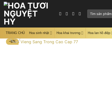
Skip
to
Tìm
content
kiếm:
TRANG CHỦ
Hoa sinh nhật
Hoa khai trương
Hoa lan hồ điệp
-6%