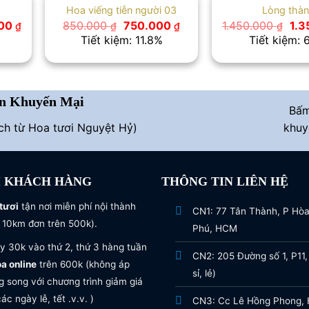
Hoa viếng tiễn người 03
Lòng thà
Giá
Giá
Giá
Giá
000
850.000
750.000
1.450.000
1.
₫
₫
₫
₫
hiện
gốc
hiện
gốc
Tiết kiệm: 11.8%
Tiết kiệm: 
tại
là:
tại
là:
0 ₫.
là:
850.000 ₫.
là:
1.4
1.200.000 ₫.
750.000 ₫.
n Khuyến Mại
Bấ
ích từ Hoa tươi Nguyệt Hỷ)
khuy
I KHÁCH HÀNG
THÔNG TIN LIÊN HỆ
tươi
tận nơi miễn phí nội thành
CN1: 77 Tân Thành, P Hò
 10km đơn trên 500k).
Phú, HCM
y 30k vào thứ 2, thứ 3 hàng tuần
CN2: 205 Đường số 1, P11,
oa online
trên 600k (không áp
sỉ, lẻ)
 song với chương trình giảm giá
ác ngày lễ, tết .v.v. )
CN3: Cc Lê Hồng Phong, H