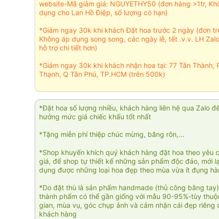
website-Mã giảm giá: NGUYETHY50 (đơn hàng >1tr, Kh
dụng cho Lan Hồ Điệp, số lượng có hạn)
*Giảm ngay 30k khi khách Đặt hoa trước 2 ngày (đơn t
Không áp dụng song song, các ngày lễ, tết .v.v. LH Zal
hỗ trợ chi tiết hơn)
*Giảm ngay 30k khi khách nhận hoa tại: 77 Tân Thành, 
Thạnh, Q Tân Phú, TP.HCM (trên 500k)
*Đặt hoa số lượng nhiều, khách hàng liên hệ qua Zalo đ
hưởng mức giá chiếc khấu tốt nhất
*Tặng miễn phí thiệp chúc mừng, băng rôn,...
*Shop khuyến khích quý khách hàng đặt hoa theo yêu 
giá, để shop tự thiết kế những sản phẩm độc đáo, mới l
dụng được những loại hoa đẹp theo mùa vừa ít đụng h
*Do đặt thù là sản phẩm handmade (thủ công bằng tay)
thành phẩm có thể gần giống với mẫu 90-95%-tùy thuộc
gian, mùa vụ, góc chụp ảnh và cảm nhận cái đẹp riêng 
khách hàng