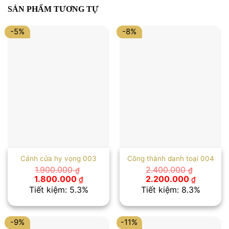
SẢN PHẨM TƯƠNG TỰ
-5%
-8%
Cánh cửa hy vọng 003
Công thành danh toại 004
1.900.000
2.400.000
₫
₫
Giá
Giá
Giá
Giá
1.800.000
2.200.000
₫
₫
gốc
hiện
gốc
hiện
Tiết kiệm: 5.3%
Tiết kiệm: 8.3%
là:
tại
là:
tại
1.900.000 ₫.
là:
2.400.000 ₫.
là:
1.800.000 ₫.
2.200.00
-9%
-11%