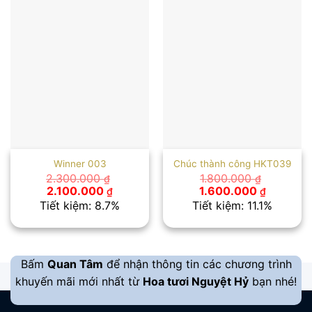
Winner 003
Chúc thành công HKT039
2.300.000
1.800.000
₫
₫
Giá
Giá
Giá
Giá
2.100.000
1.600.000
₫
₫
gốc
hiện
gốc
hiện
Tiết kiệm: 8.7%
Tiết kiệm: 11.1%
là:
tại
là:
tại
2.300.000 ₫.
là:
1.800.000 ₫.
là:
2.100.000 ₫.
1.600.00
Bấm
Quan Tâm
để nhận thông tin các chương trình
khuyến mãi mới nhất từ
Hoa tươi Nguyệt Hỷ
bạn nhé!