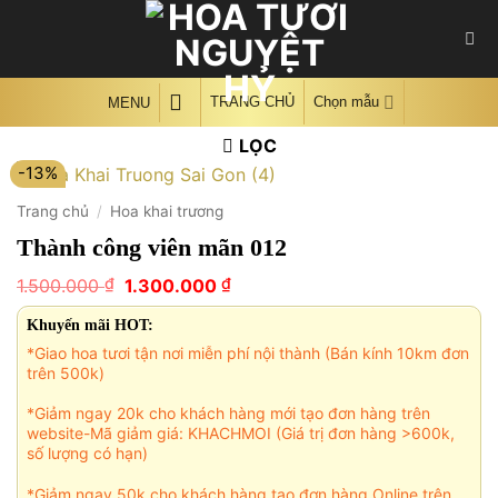
Skip
to
content
TRANG CHỦ
Chọn mẫu
MENU
LỌC
-13%
Trang chủ
/
Hoa khai trương
Thành công viên mãn 012
Giá
Giá
₫
₫
1.500.000
1.300.000
gốc
hiện
là:
tại
Khuyến mãi HOT:
1.500.000 ₫.
là:
*Giao hoa tươi tận nơi miễn phí nội thành (Bán kính 10km đơn
1.300.000 ₫.
trên 500k)
*Giảm ngay 20k cho khách hàng mới tạo đơn hàng trên
website-Mã giảm giá: KHACHMOI (Giá trị đơn hàng >600k,
số lượng có hạn)
*Giảm ngay 50k cho khách hàng tạo đơn hàng Online trên