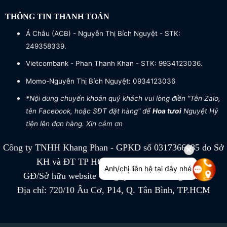
THÔNG TIN THANH TOÁN
Á Châu (ACB) - Nguyễn Thị Bích Nguyệt - STK:
249358339.
Vietcombank - Phan Thanh Khan - STK: 9934123036.
Momo-Nguyễn Thị Bích Nguyệt: 0934123036
*Nội dung chuyển khoản quý khách vui lòng điền "Tên Zalo,
tên Facebook, hoặc SĐT đặt hàng" để
Hoa tươi
Nguyệt Hỷ
tiện lên đơn hàng. Xin cảm ơn
Công ty TNHH Khang Phan - GPKD số 0317366885 do Sở
KH và ĐT TP HCM cấp ngày 04/07/2022
Anh/chị liên hệ tại đây nhé
GĐ/Sở hữu website Công ty TNHH Khang Phan
Địa chỉ: 720/10 Âu Cơ, P14, Q. Tân Bình, TP.HCM