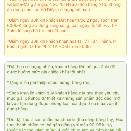
website-Mã giảm giá: NGUYETHY50 (đơn hàng >1tr, Không
áp dụng cho Lan Hồ Điệp, số lượng có hạn)
*Giảm ngay 30k khi khách Đặt hoa trước 2 ngày (đơn trên
600k-Không áp dụng song song, các ngày lễ, tết .v.v. LH
Zalo để shop hỗ trợ chi tiết hơn)
*Giảm ngay 30k khi khách nhận hoa tại: 77 Tân Thành, P
Phú Thạnh, Q Tân Phú, TP.HCM (trên 500k)
*Đặt hoa số lượng nhiều, khách hàng liên hệ qua Zalo để
được hưởng mức giá chiếc khấu tốt nhất
*Tặng miễn phí thiệp chúc mừng, băng rôn,...
*Shop khuyến khích quý khách hàng đặt hoa theo yêu cầu
mức giá, để shop tự thiết kế những sản phẩm độc đáo, mới
lạ vừa tận dụng được những loại hoa đẹp theo mùa vừa ít
đụng hàng
*Do đặt thù là sản phẩm handmade (thủ công bằng tay) Hoa
tươi thành phẩm có thể gần giống với mẫu 90-95%-tùy
thuộc vào thời gian, mùa vụ, góc chụp ảnh và cảm nhận cái