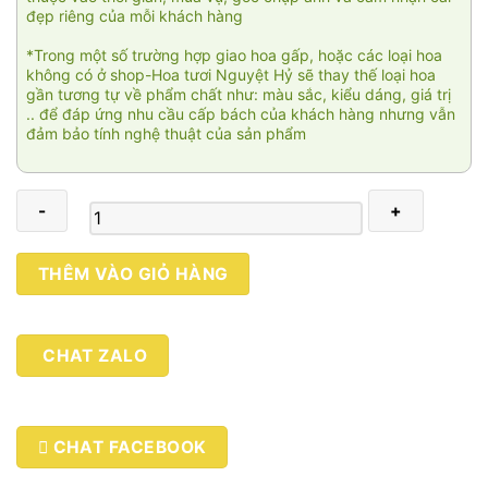
đẹp riêng của mỗi khách hàng
*Trong một số trường hợp giao hoa gấp, hoặc các loại hoa
không có ở shop-Hoa tươi Nguyệt Hỷ sẽ thay thế loại hoa
gần tương tự về phẩm chất như: màu sắc, kiểu dáng, giá trị
.. để đáp ứng nhu cầu cấp bách của khách hàng nhưng vẫn
đảm bảo tính nghệ thuật của sản phẩm
Thành
THÊM VÀO GIỎ HÀNG
công
dẫn
đầu
CHAT ZALO
02
số
lượng
CHAT FACEBOOK