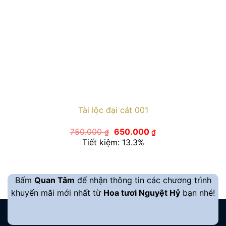
Tài lộc đại cát 001
Giá
Giá
750.000
650.000
₫
₫
gốc
hiện
Tiết kiệm: 13.3%
là:
tại
750.000 ₫.
là:
650.000 ₫.
Bấm
Quan Tâm
để nhận thông tin các chương trình
khuyến mãi mới nhất từ
Hoa tươi Nguyệt Hỷ
bạn nhé!