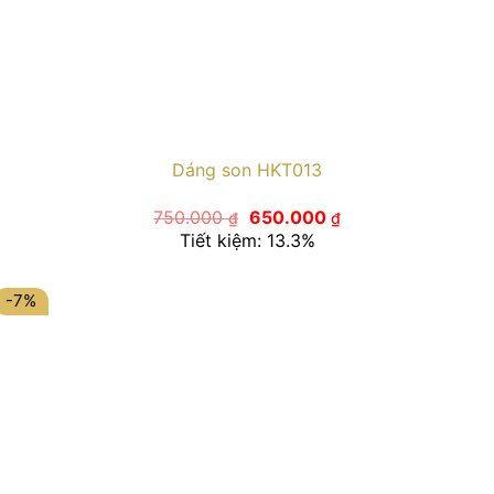
Dáng son HKT013
Giá
Giá
750.000
650.000
₫
₫
gốc
hiện
Tiết kiệm: 13.3%
là:
tại
750.000 ₫.
là:
650.000 ₫.
-7%