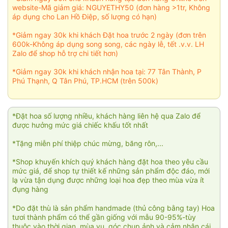
website-Mã giảm giá: NGUYETHY50 (đơn hàng >1tr, Không
áp dụng cho Lan Hồ Điệp, số lượng có hạn)
*Giảm ngay 30k khi khách Đặt hoa trước 2 ngày (đơn trên
600k-Không áp dụng song song, các ngày lễ, tết .v.v. LH
Zalo để shop hỗ trợ chi tiết hơn)
*Giảm ngay 30k khi khách nhận hoa tại: 77 Tân Thành, P
Phú Thạnh, Q Tân Phú, TP.HCM (trên 500k)
*Đặt hoa số lượng nhiều, khách hàng liên hệ qua Zalo để
được hưởng mức giá chiếc khấu tốt nhất
*Tặng miễn phí thiệp chúc mừng, băng rôn,...
*Shop khuyến khích quý khách hàng đặt hoa theo yêu cầu
mức giá, để shop tự thiết kế những sản phẩm độc đáo, mới
lạ vừa tận dụng được những loại hoa đẹp theo mùa vừa ít
đụng hàng
*Do đặt thù là sản phẩm handmade (thủ công bằng tay) Hoa
tươi thành phẩm có thể gần giống với mẫu 90-95%-tùy
thuộc vào thời gian, mùa vụ, góc chụp ảnh và cảm nhận cái