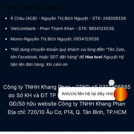
THÔNG TIN THANH TOÁN
Á Châu (ACB) - Nguyễn Thị Bích Nguyệt - STK: 249358339.
Vietcombank - Phan Thanh Khan - STK: 9934123036.
Momo-Nguyễn Thị Bích Nguyệt: 0934123036
*Nội dung chuyển khoản quý khách vui lòng điền "Tên Zalo,
tên Facebook, hoặc SĐT đặt hàng" để
Hoa tươi
Nguyệt Hỷ
tiện lên đơn hàng. Xin cảm ơn
Công ty TNHH Khang Phan - GPKD số 0317366885
Anh/chị liên hệ tại đây nhé
do Sở KH và ĐT TP HCM cấp ngày 04/07/2022
GĐ/Sở hữu website Công ty TNHH Khang Phan
Địa chỉ: 720/10 Âu Cơ, P14, Q. Tân Bình, TP.HCM