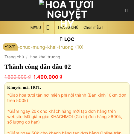
Skip
to
content
TRANG CHỦ
Chọn mẫu
MENU
LỌC
-13%
Trang chủ
/
Hoa khai trương
Thành công dẫn đầu 02
Giá
Giá
₫
₫
1.600.000
1.400.000
gốc
hiện
là:
tại
Khuyến mãi HOT:
1.600.000 ₫.
là:
*Giao hoa tươi tận nơi miễn phí nội thành (Bán kính 10km đơn
1.400.000 ₫.
trên 500k)
*Giảm ngay 20k cho khách hàng mới tạo đơn hàng trên
website-Mã giảm giá: KHACHMOI (Giá trị đơn hàng >600k,
số lượng có hạn)
*Giảm ngay 50k cho khách hàng tạo đơn hàng Online trên