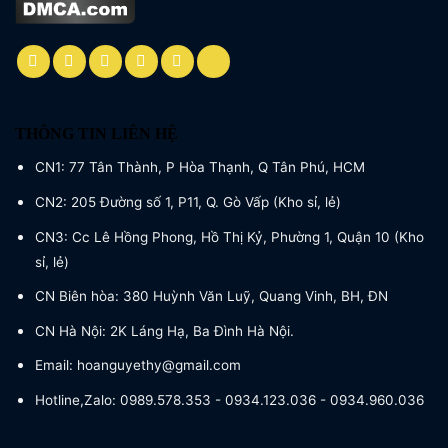
THÔNG TIN LIÊN HỆ
CN1: 77 Tân Thành, P Hòa Thạnh, Q Tân Phú, HCM
CN2: 205 Đường số 1, P11, Q. Gò Vấp (Kho sỉ, lẻ)
CN3: Cc Lê Hồng Phong, Hồ Thị Kỷ, Phường 1, Quận 10 (Kho
sỉ, lẻ)
CN Biên hòa: 380 Huỳnh Văn Luỹ, Quang Vinh, BH, ĐN
CN Hà Nội: 2K Láng Hạ, Ba Đình Hà Nội.
Email: hoanguyethy@gmail.com
Hotline,Zalo: 0989.578.353 - 0934.123.036 - 0934.960.036