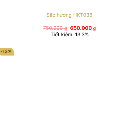
Sắc hương HKT038
Giá
Giá
750.000
650.000
₫
₫
gốc
hiện
Tiết kiệm: 13.3%
là:
tại
750.000 ₫.
là:
650.000 ₫.
-13%