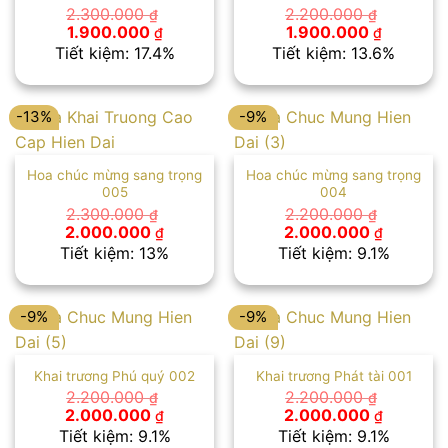
2.300.000
2.200.000
₫
₫
Giá
Giá
Giá
Giá
1.900.000
1.900.000
₫
₫
gốc
hiện
gốc
hiện
Tiết kiệm: 17.4%
Tiết kiệm: 13.6%
là:
tại
là:
tại
2.300.000 ₫.
là:
2.200.000 ₫.
là:
1.900.000 ₫.
1.900.00
-13%
-9%
Hoa chúc mừng sang trọng
Hoa chúc mừng sang trọng
005
004
2.300.000
2.200.000
₫
₫
Giá
Giá
Giá
Giá
2.000.000
2.000.000
₫
₫
gốc
hiện
gốc
hiện
Tiết kiệm: 13%
Tiết kiệm: 9.1%
là:
tại
là:
tại
2.300.000 ₫.
là:
2.200.000 ₫.
là:
2.000.000 ₫.
2.000.00
-9%
-9%
Khai trương Phú quý 002
Khai trương Phát tài 001
2.200.000
2.200.000
₫
₫
Giá
Giá
Giá
Giá
2.000.000
2.000.000
₫
₫
gốc
hiện
gốc
hiện
Tiết kiệm: 9.1%
Tiết kiệm: 9.1%
là:
tại
là:
tại