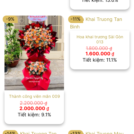
Tiết kiệm: 13.6%
là:
tại
2.200.000 ₫.
là:
1.900.00
-9%
-11%
Hoa khai trương Sài Gòn
013
1.800.000
₫
Giá
Giá
1.600.000
₫
gốc
hiện
Tiết kiệm: 11.1%
là:
tại
1.800.000 ₫.
là:
1.600.00
Thành công viên mãn 009
2.200.000
₫
Giá
Giá
2.000.000
₫
gốc
hiện
Tiết kiệm: 9.1%
là:
tại
2.200.000 ₫.
là:
2.000.000 ₫.
-14%
-13%