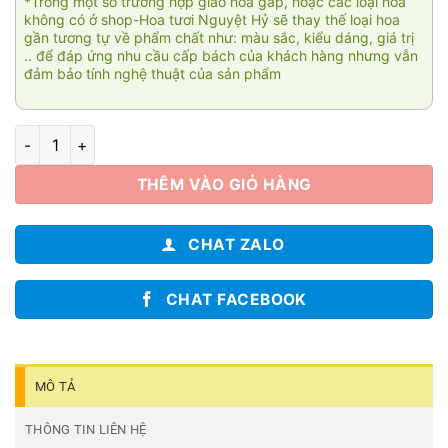
*Trong một số trường hợp giao hoa gấp, hoặc các loại hoa
không có ở shop-Hoa tươi Nguyệt Hỷ sẽ thay thế loại hoa
gần tương tự về phẩm chất như: màu sắc, kiểu dáng, giá trị
.. để đáp ứng nhu cầu cấp bách của khách hàng nhưng vẫn
đảm bảo tính nghệ thuật của sản phẩm
Viên cát 1 số lượng
THÊM VÀO GIỎ HÀNG
CHAT ZALO
CHAT FACEBOOK
MÔ TẢ
THÔNG TIN LIÊN HỆ