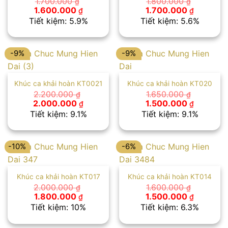
1.700.000
1.800.000
₫
₫
Giá
Giá
Giá
Giá
1.600.000
1.700.000
₫
₫
gốc
hiện
gốc
hiện
Tiết kiệm: 5.9%
Tiết kiệm: 5.6%
là:
tại
là:
tại
1.700.000 ₫.
là:
1.800.000 ₫.
là:
1.600.000 ₫.
1.700.00
-9%
-9%
Khúc ca khải hoàn KT0021
Khúc ca khải hoàn KT020
2.200.000
1.650.000
₫
₫
Giá
Giá
Giá
Giá
2.000.000
1.500.000
₫
₫
gốc
hiện
gốc
hiện
Tiết kiệm: 9.1%
Tiết kiệm: 9.1%
là:
tại
là:
tại
2.200.000 ₫.
là:
1.650.000 ₫.
là:
2.000.000 ₫.
1.500.00
-10%
-6%
Khúc ca khải hoàn KT017
Khúc ca khải hoàn KT014
2.000.000
1.600.000
₫
₫
Giá
Giá
Giá
Giá
1.800.000
1.500.000
₫
₫
gốc
hiện
gốc
hiện
Tiết kiệm: 10%
Tiết kiệm: 6.3%
là:
tại
là:
tại
2.000.000 ₫.
là:
1.600.000 ₫.
là: