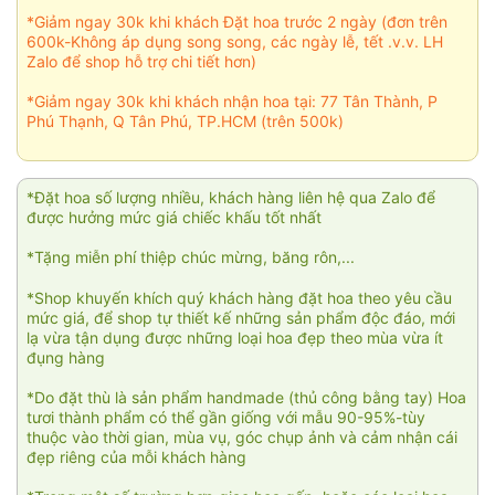
*Giảm ngay 30k khi khách Đặt hoa trước 2 ngày (đơn trên
600k-Không áp dụng song song, các ngày lễ, tết .v.v. LH
Zalo để shop hỗ trợ chi tiết hơn)
*Giảm ngay 30k khi khách nhận hoa tại: 77 Tân Thành, P
Phú Thạnh, Q Tân Phú, TP.HCM (trên 500k)
*Đặt hoa số lượng nhiều, khách hàng liên hệ qua Zalo để
được hưởng mức giá chiếc khấu tốt nhất
*Tặng miễn phí thiệp chúc mừng, băng rôn,...
*Shop khuyến khích quý khách hàng đặt hoa theo yêu cầu
mức giá, để shop tự thiết kế những sản phẩm độc đáo, mới
lạ vừa tận dụng được những loại hoa đẹp theo mùa vừa ít
đụng hàng
*Do đặt thù là sản phẩm handmade (thủ công bằng tay) Hoa
tươi thành phẩm có thể gần giống với mẫu 90-95%-tùy
thuộc vào thời gian, mùa vụ, góc chụp ảnh và cảm nhận cái
đẹp riêng của mỗi khách hàng