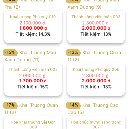
Khai trương Phú quý 010
Thành công viên mãn 003
2.100.000
2.300.000
₫
₫
Giá
Giá
Giá
Giá
1.800.000
2.000.000
₫
₫
gốc
hiện
gốc
hiện
Tiết kiệm: 14.3%
Tiết kiệm: 13%
là:
tại
là:
tại
2.100.000 ₫.
là:
2.300.000 ₫.
là:
1.800.000 ₫.
2.000.00
-15%
-13%
Thành công viên mãn 002
Khai trương Phú quý 006
2.000.000
2.300.000
₫
₫
Giá
Giá
Giá
Giá
1.700.000
2.000.000
₫
₫
gốc
hiện
gốc
hiện
Tiết kiệm: 15%
Tiết kiệm: 13%
là:
tại
là:
tại
2.000.000 ₫.
là:
2.300.000 ₫.
là:
1.700.000 ₫.
2.000.00
-17%
-14%
Hoa khai trương Sài Gòn
Hoa chúc mừng sang trọng
009
007