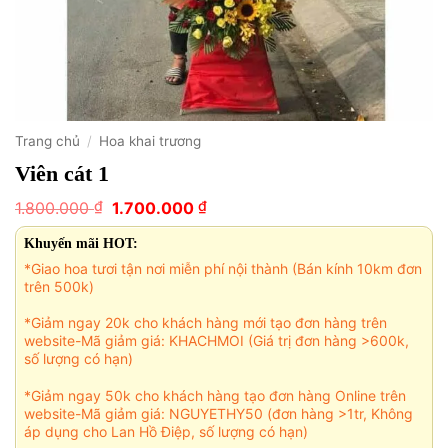
Trang chủ
/
Hoa khai trương
Viên cát 1
Giá
Giá
₫
₫
1.800.000
1.700.000
gốc
hiện
là:
tại
Khuyến mãi HOT:
1.800.000 ₫.
là:
*Giao hoa tươi tận nơi miễn phí nội thành (Bán kính 10km đơn
1.700.000 ₫.
trên 500k)
*Giảm ngay 20k cho khách hàng mới tạo đơn hàng trên
website-Mã giảm giá: KHACHMOI (Giá trị đơn hàng >600k,
số lượng có hạn)
*Giảm ngay 50k cho khách hàng tạo đơn hàng Online trên
website-Mã giảm giá: NGUYETHY50 (đơn hàng >1tr, Không
áp dụng cho Lan Hồ Điệp, số lượng có hạn)