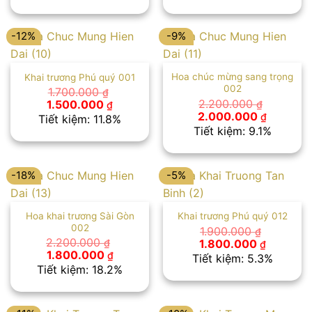
2.200.000 ₫.
là:
2.200.000 ₫.
là:
2.000.000 ₫.
2.000.00
-12%
-9%
Hoa chúc mừng sang trọng
Khai trương Phú quý 001
002
1.700.000
₫
Giá
Giá
2.200.000
1.500.000
₫
₫
gốc
hiện
Giá
Giá
2.000.000
₫
Tiết kiệm: 11.8%
là:
tại
gốc
hiện
Tiết kiệm: 9.1%
1.700.000 ₫.
là:
là:
tại
1.500.000 ₫.
2.200.000 ₫.
là:
2.000.00
-18%
-5%
Hoa khai trương Sài Gòn
Khai trương Phú quý 012
002
1.900.000
₫
Giá
Giá
2.200.000
1.800.000
₫
₫
gốc
hiện
Giá
Giá
1.800.000
₫
Tiết kiệm: 5.3%
là:
tại
gốc
hiện
Tiết kiệm: 18.2%
1.900.000 ₫.
là:
là:
tại
1.800.00
2.200.000 ₫.
là:
1.800.000 ₫.