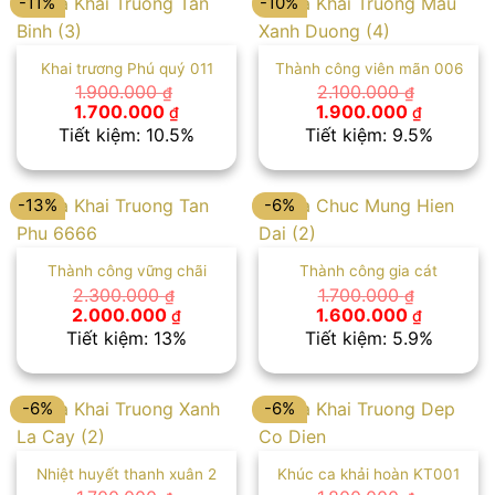
-11%
-10%
Khai trương Phú quý 011
Thành công viên mãn 006
1.900.000
2.100.000
₫
₫
Giá
Giá
Giá
Giá
1.700.000
1.900.000
₫
₫
gốc
hiện
gốc
hiện
Tiết kiệm: 10.5%
Tiết kiệm: 9.5%
là:
tại
là:
tại
1.900.000 ₫.
là:
2.100.000 ₫.
là:
1.700.000 ₫.
1.900.00
-13%
-6%
Thành công vững chãi
Thành công gia cát
2.300.000
1.700.000
₫
₫
Giá
Giá
Giá
Giá
2.000.000
1.600.000
₫
₫
gốc
hiện
gốc
hiện
Tiết kiệm: 13%
Tiết kiệm: 5.9%
là:
tại
là:
tại
2.300.000 ₫.
là:
1.700.000 ₫.
là:
2.000.000 ₫.
1.600.00
-6%
-6%
Nhiệt huyết thanh xuân 2
Khúc ca khải hoàn KT001