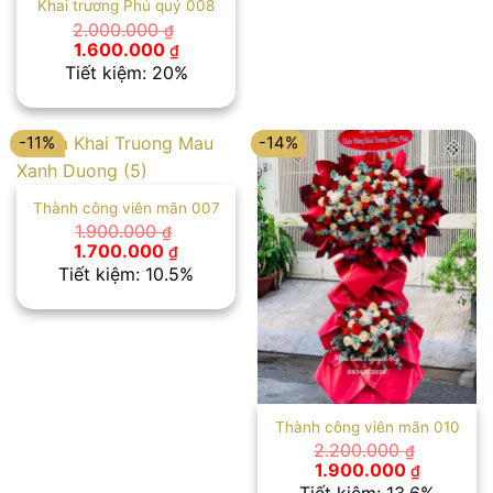
Khai trương Phú quý 008
2.000.000
₫
Giá
Giá
1.600.000
₫
gốc
hiện
Tiết kiệm: 20%
là:
tại
2.000.000 ₫.
là:
1.600.000 ₫.
-11%
-14%
Thành công viên mãn 007
1.900.000
₫
Giá
Giá
1.700.000
₫
gốc
hiện
Tiết kiệm: 10.5%
là:
tại
1.900.000 ₫.
là:
1.700.000 ₫.
Thành công viên mãn 010
2.200.000
₫
Giá
Giá
1.900.000
₫
gốc
hiện