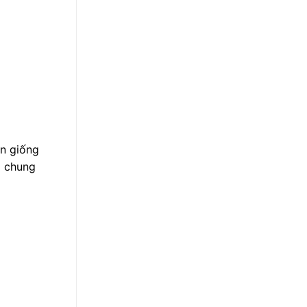
ần giống
m chung