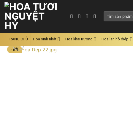
Skip
to
Tìm
content
kiếm:
TRANG CHỦ
Hoa sinh nhật
Hoa khai trương
Hoa lan hồ điệp
-9%