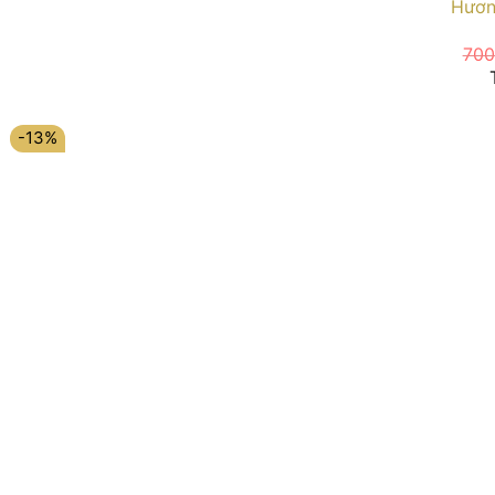
Hươn
700
-13%