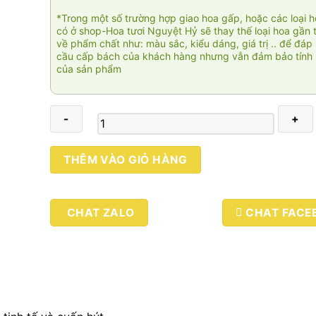
*Trong một số trường hợp giao hoa gấp, hoặc các loại 
có ở shop-Hoa tươi Nguyệt Hỷ sẽ thay thế loại hoa gần 
về phẩm chất như: màu sắc, kiểu dáng, giá trị .. để đáp
cầu cấp bách của khách hàng nhưng vẫn đảm bảo tính 
của sản phẩm
Sweet
THÊM VÀO GIỎ HÀNG
Dreams
004
số
CHAT ZALO
CHAT FACE
lượng