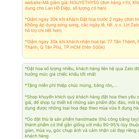
website-Mã giảm giá: NGUYETHY50 (đơn hàng >1tr, Kh
dụng cho Lan Hồ Điệp, số lượng có hạn)
*Giảm ngay 30k khi khách Đặt hoa trước 2 ngày (đơn t
Không áp dụng song song, các ngày lễ, tết .v.v. LH Zal
hỗ trợ chi tiết hơn)
*Giảm ngay 30k khi khách nhận hoa tại: 77 Tân Thành, 
Thạnh, Q Tân Phú, TP.HCM (trên 500k)
*Đặt hoa số lượng nhiều, khách hàng liên hệ qua Zalo đ
hưởng mức giá chiếc khấu tốt nhất
*Tặng miễn phí thiệp chúc mừng, băng rôn,...
*Shop khuyến khích quý khách hàng đặt hoa theo yêu 
giá, để shop tự thiết kế những sản phẩm độc đáo, mới l
dụng được những loại hoa đẹp theo mùa vừa ít đụng h
*Do đặt thù là sản phẩm handmade (thủ công bằng tay)
thành phẩm có thể gần giống với mẫu 90-95%-tùy thuộc
gian, mùa vụ, góc chụp ảnh và cảm nhận cái đẹp riêng 
khách hàng