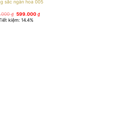
g sắc ngàn hoa 005
Giá
Giá
.000
599.000
₫
₫
gốc
hiện
Tiết kiệm: 14.4%
là:
tại
700.000 ₫.
là:
599.000 ₫.