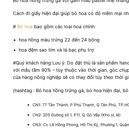
Bó hoa hồng trứng gà với gam màu pastel nhẹ nhàng 
Cách đi giấy hiện đại giúp bó hoa có độ mềm mại nh
#
Bó hoa
bao gồm các loại hoa chính:
hoa hồng màu trứng 22 đến 24 bông
hoa đệm sao tím và lá bạc phụ trợ
#Quý khách hàng Lưu ý: Do đặt thù là sản phẩm han
với mẫu tầm 90% – tùy thuộc vào thời gian, góc chụ
của hàng nông nghiệp sẽ có thay đổi tùy theo thời 
(hashtag : Bó hoa hồng trứng gà, bó hoa hiện đại, bó
CN1: 77 Tân Thành, P Phú Thạnh, Q Tân Phú, TP.
CN2: 205 Đường số 1, P11, Q. Gò Vấp (Kho sỉ, lẻ)
CN3: Cc Lê Hồng Phong, Hồ Thị Kỷ, Phường 1, Quận 1