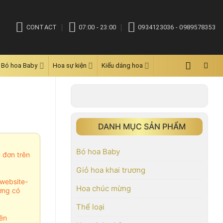
CONTACT
07:00 - 23:00
0934123036 - 0989578353
Bó hoa Baby
Hoa sự kiện
Kiểu dáng hoa
DANH MỤC SẢN PHẨM
Bó hoa Baby
m đơn trên
Giỏ hoa khai trương
website-
Hoa chúc mừng
ợng có
Thể loại
ên