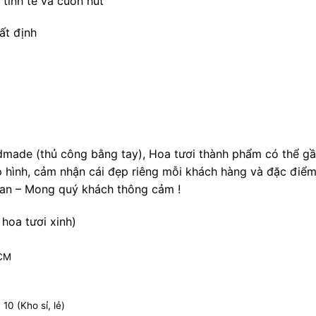
tinh tế và cuốn hút
ất định
dmade (thủ công bằng tay), Hoa tươi thành phẩm có thể g
p hình, cảm nhận cái đẹp riêng mỗi khách hàng và đặc điể
gian – Mong quý khách thông cảm !
 hoa tươi xinh)
HCM
0 (Kho sỉ, lẻ)