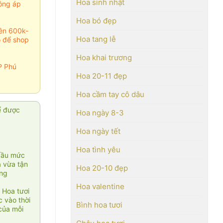
Hoa sinh nhật
ông áp
Hoa bó đẹp
rên 600k-
Hoa tang lễ
o để shop
Hoa khai trương
P Phú
Hoa 20-11 đẹp
Hoa cầm tay cô dâu
ể được
Hoa ngày 8-3
Hoa ngày tết
Hoa tình yêu
cầu mức
ạ vừa tận
Hoa 20-10 đẹp
àng
Hoa valentine
 Hoa tươi
 vào thời
Bình hoa tươi
của mỗi