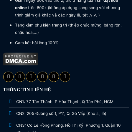
Giảm ngay 30k vào thứ 2, thứ 3 hàng tuần khi
đặt hoa
online
trên 600k (không áp dụng song song với chương
trình giảm giá khác và các ngày lễ, tết .v.v. )
Tặng kèm phụ kiện trang trí (thiệp chúc mừng, băng rôn,
chậu hoa,...)
Cam kết hài lòng 100%
THÔNG TIN LIÊN HỆ
CN1: 77 Tân Thành, P Hòa Thạnh, Q Tân Phú, HCM
CN2: 205 Đường số 1, P11, Q. Gò Vấp (Kho sỉ, lẻ)
CN3: Cc Lê Hồng Phong, Hồ Thị Kỷ, Phường 1, Quận 10