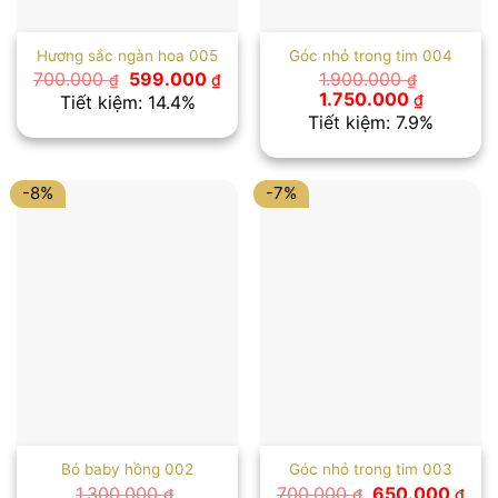
Hương sắc ngàn hoa 005
Góc nhỏ trong tim 004
Giá
Giá
700.000
599.000
1.900.000
₫
₫
₫
gốc
hiện
Giá
Giá
1.750.000
₫
Tiết kiệm: 14.4%
là:
tại
gốc
hiện
Tiết kiệm: 7.9%
700.000 ₫.
là:
là:
tại
599.000 ₫.
1.900.000 ₫.
là:
1.750.00
-8%
-7%
Bó baby hồng 002
Góc nhỏ trong tim 003
Giá
Giá
1.300.000
700.000
650.000
₫
₫
₫