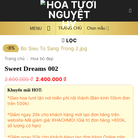
Skip
to
content
TRANG CHỦ
Chọn mẫu
MENU
LỌC
-8%
Trang chủ
/
Hoa bó đẹp
Sweet Dreams 002
Giá
Giá
₫
₫
2.600.000
2.400.000
gốc
hiện
là:
tại
Khuyến mãi HOT:
2.600.000 ₫.
là:
*Giao hoa tươi tận nơi miễn phí nội thành (Bán kính 10km đơn
2.400.000 ₫.
trên 500k)
*Giảm ngay 20k cho khách hàng mới tạo đơn hàng trên
website-Mã giảm giá: KHACHMOI (Giá trị đơn hàng >600k,
số lượng có hạn)
*Giảm ngay 50k cho khách hàng tạo đơn hàng Online trên