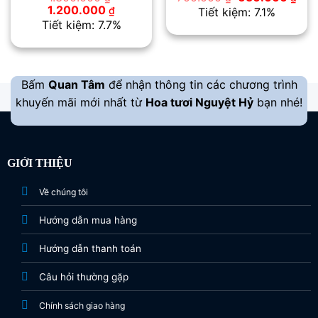
gốc
hiệ
Giá
Giá
1.200.000
₫
Tiết kiệm: 7.1%
là:
tại
gốc
hiện
Tiết kiệm: 7.7%
700.000 ₫.
là:
là:
tại
650
1.300.000 ₫.
là:
1.200.000 ₫.
Bấm
Quan Tâm
để nhận thông tin các chương trình
khuyến mãi mới nhất từ
Hoa tươi Nguyệt Hỷ
bạn nhé!
GIỚI THIỆU
Về chúng tôi
Hướng dẫn mua hàng
Hướng dẫn thanh toán
Câu hỏi thường gặp
Chính sách giao hàng