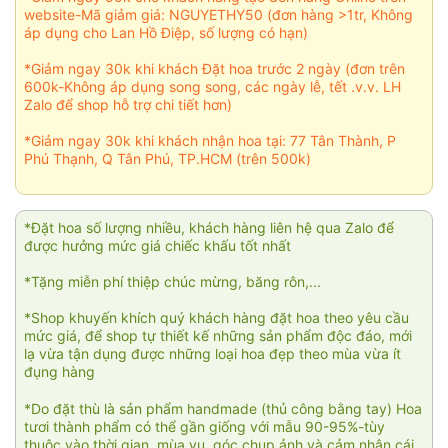
website-Mã giảm giá: NGUYETHY50 (đơn hàng >1tr, Không
áp dụng cho Lan Hồ Điệp, số lượng có hạn)
*Giảm ngay 30k khi khách Đặt hoa trước 2 ngày (đơn trên
600k-Không áp dụng song song, các ngày lễ, tết .v.v. LH
Zalo để shop hỗ trợ chi tiết hơn)
*Giảm ngay 30k khi khách nhận hoa tại: 77 Tân Thành, P
Phú Thạnh, Q Tân Phú, TP.HCM (trên 500k)
*Đặt hoa số lượng nhiều, khách hàng liên hệ qua Zalo để
được hưởng mức giá chiếc khấu tốt nhất
*Tặng miễn phí thiệp chúc mừng, băng rôn,...
*Shop khuyến khích quý khách hàng đặt hoa theo yêu cầu
mức giá, để shop tự thiết kế những sản phẩm độc đáo, mới
lạ vừa tận dụng được những loại hoa đẹp theo mùa vừa ít
đụng hàng
*Do đặt thù là sản phẩm handmade (thủ công bằng tay) Hoa
tươi thành phẩm có thể gần giống với mẫu 90-95%-tùy
thuộc vào thời gian, mùa vụ, góc chụp ảnh và cảm nhận cái