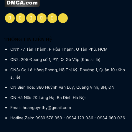
THÔNG TIN LIÊN HỆ
CN1: 77 Tân Thành, P Hòa Thạnh, Q Tân Phú, HCM
CN2: 205 Đường số 1, P11, Q. Gò Vấp (Kho sỉ, lẻ)
CN3: Cc Lê Hồng Phong, Hồ Thị Kỷ, Phường 1, Quận 10 (Kho
sỉ, lẻ)
CN Biên hòa: 380 Huỳnh Văn Luỹ, Quang Vinh, BH, ĐN
CN Hà Nội: 2K Láng Hạ, Ba Đình Hà Nội.
Email: hoanguyethy@gmail.com
Hotline,Zalo: 0989.578.353 - 0934.123.036 - 0934.960.036