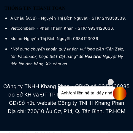
THÔNG TIN THANH TOÁN
Á Châu (ACB) - Nguyễn Thị Bích Nguyệt - STK: 249358339.
Vietcombank - Phan Thanh Khan - STK: 9934123036.
Momo-Nguyễn Thị Bích Nguyệt: 0934123036
*Nội dung chuyển khoản quý khách vui lòng điền "Tên Zalo,
tên Facebook, hoặc SĐT đặt hàng" để
Hoa tươi
Nguyệt Hỷ
tiện lên đơn hàng. Xin cảm ơn
Công ty TNHH Khang Phan - GPKD số 0317366885
Anh/chị liên hệ tại đây nhé
do Sở KH và ĐT TP HCM cấp ngày 04/07/2022
GĐ/Sở hữu website Công ty TNHH Khang Phan
Địa chỉ: 720/10 Âu Cơ, P14, Q. Tân Bình, TP.HCM