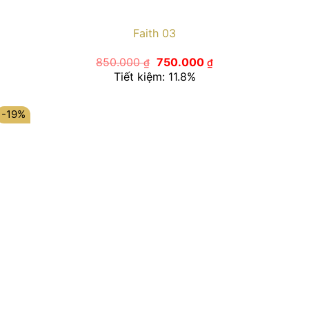
Faith 03
Giá
Giá
850.000
750.000
₫
₫
gốc
hiện
Tiết kiệm: 11.8%
là:
tại
850.000 ₫.
là:
750.000 ₫.
-19%