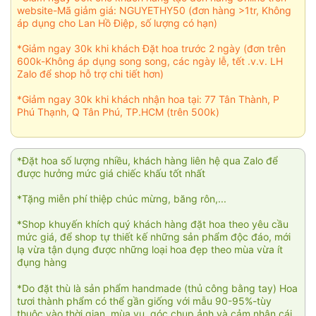
website-Mã giảm giá: NGUYETHY50 (đơn hàng >1tr, Không
áp dụng cho Lan Hồ Điệp, số lượng có hạn)
*Giảm ngay 30k khi khách Đặt hoa trước 2 ngày (đơn trên
600k-Không áp dụng song song, các ngày lễ, tết .v.v. LH
Zalo để shop hỗ trợ chi tiết hơn)
*Giảm ngay 30k khi khách nhận hoa tại: 77 Tân Thành, P
Phú Thạnh, Q Tân Phú, TP.HCM (trên 500k)
*Đặt hoa số lượng nhiều, khách hàng liên hệ qua Zalo để
được hưởng mức giá chiếc khấu tốt nhất
*Tặng miễn phí thiệp chúc mừng, băng rôn,...
*Shop khuyến khích quý khách hàng đặt hoa theo yêu cầu
mức giá, để shop tự thiết kế những sản phẩm độc đáo, mới
lạ vừa tận dụng được những loại hoa đẹp theo mùa vừa ít
đụng hàng
*Do đặt thù là sản phẩm handmade (thủ công bằng tay) Hoa
tươi thành phẩm có thể gần giống với mẫu 90-95%-tùy
thuộc vào thời gian, mùa vụ, góc chụp ảnh và cảm nhận cái