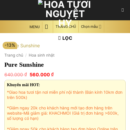
Skip
to
content
TRANG CHỦ
Chọn mẫu
MENU
LỌC
-13%
Trang chủ
/
Hoa sinh nhật
Pure Sunshine
Giá
Giá
₫
₫
640.000
560.000
gốc
hiện
là:
tại
Khuyến mãi HOT:
640.000 ₫.
là:
*Giao hoa tươi tận nơi miễn phí nội thành (Bán kính 10km đơn
560.000 ₫.
trên 500k)
*Giảm ngay 20k cho khách hàng mới tạo đơn hàng trên
website-Mã giảm giá: KHACHMOI (Giá trị đơn hàng >600k,
số lượng có hạn)
*Giảm ngay 50k cho khách hàng tạo đơn hàng Online trên