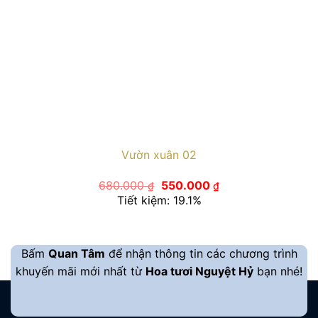
Vườn xuân 02
Giá
Giá
680.000
550.000
₫
₫
gốc
hiện
Tiết kiệm: 19.1%
là:
tại
680.000 ₫.
là:
550.000 ₫.
Bấm
Quan Tâm
để nhận thông tin các chương trình
khuyến mãi mới nhất từ
Hoa tươi Nguyệt Hỷ
bạn nhé!