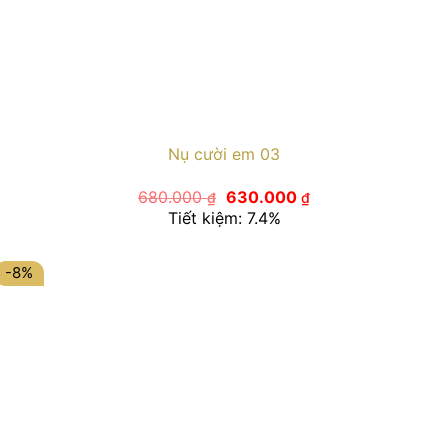
Nụ cười em 03
Giá
Giá
680.000
630.000
₫
₫
gốc
hiện
Tiết kiệm: 7.4%
là:
tại
680.000 ₫.
là:
630.000 ₫.
-8%