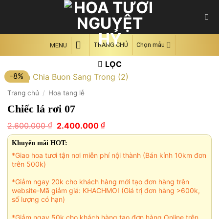
Skip
to
content
TRANG CHỦ
Chọn mẫu
MENU
LỌC
-8%
Trang chủ
/
Hoa tang lễ
Chiếc lá rơi 07
Giá
Giá
₫
₫
2.600.000
2.400.000
gốc
hiện
là:
tại
Khuyến mãi HOT:
2.600.000 ₫.
là:
*Giao hoa tươi tận nơi miễn phí nội thành (Bán kính 10km đơn
2.400.000 ₫.
trên 500k)
*Giảm ngay 20k cho khách hàng mới tạo đơn hàng trên
website-Mã giảm giá: KHACHMOI (Giá trị đơn hàng >600k,
số lượng có hạn)
*Giảm ngay 50k cho khách hàng tạo đơn hàng Online trên