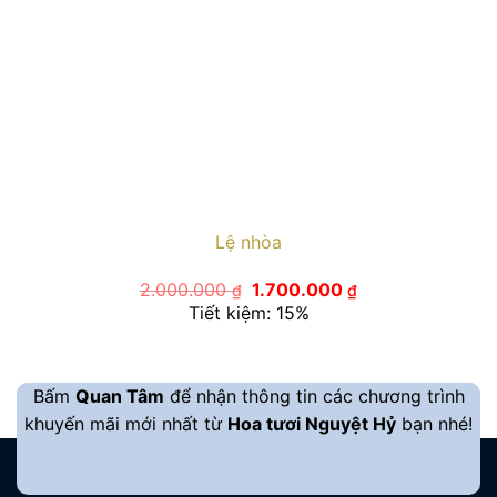
Lệ nhòa
Giá
Giá
2.000.000
1.700.000
₫
₫
gốc
hiện
Tiết kiệm: 15%
là:
tại
2.000.000 ₫.
là:
1.700.000 ₫.
Bấm
Quan Tâm
để nhận thông tin các chương trình
khuyến mãi mới nhất từ
Hoa tươi Nguyệt Hỷ
bạn nhé!