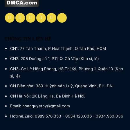
THÔNG TIN LIÊN HỆ
CN1: 77 Tân Thành, P Hòa Thạnh, Q Tân Phú, HCM
CN2: 205 Đường số 1, P11, Q. Gò Vấp (Kho sỉ, lẻ)
CN3: Cc Lê Hồng Phong, Hồ Thị Kỷ, Phường 1, Quận 10 (Kho
sỉ, lẻ)
CN Biên hòa: 380 Huỳnh Văn Luỹ, Quang Vinh, BH, ĐN
CN Hà Nội: 2K Láng Hạ, Ba Đình Hà Nội.
Email: hoanguyethy@gmail.com
Hotline,Zalo: 0989.578.353 - 0934.123.036 - 0934.960.036