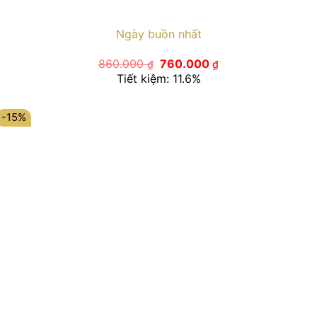
Ngày buồn nhất
Giá
Giá
860.000
760.000
₫
₫
gốc
hiện
Tiết kiệm: 11.6%
là:
tại
860.000 ₫.
là:
760.000 ₫.
-15%