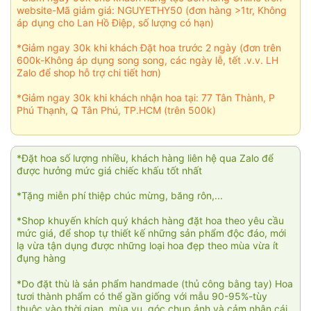
website-Mã giảm giá: NGUYETHY50 (đơn hàng >1tr, Không
áp dụng cho Lan Hồ Điệp, số lượng có hạn)
*Giảm ngay 30k khi khách Đặt hoa trước 2 ngày (đơn trên
600k-Không áp dụng song song, các ngày lễ, tết .v.v. LH
Zalo để shop hỗ trợ chi tiết hơn)
*Giảm ngay 30k khi khách nhận hoa tại: 77 Tân Thành, P
Phú Thạnh, Q Tân Phú, TP.HCM (trên 500k)
*Đặt hoa số lượng nhiều, khách hàng liên hệ qua Zalo để
được hưởng mức giá chiếc khấu tốt nhất
*Tặng miễn phí thiệp chúc mừng, băng rôn,...
*Shop khuyến khích quý khách hàng đặt hoa theo yêu cầu
mức giá, để shop tự thiết kế những sản phẩm độc đáo, mới
lạ vừa tận dụng được những loại hoa đẹp theo mùa vừa ít
đụng hàng
*Do đặt thù là sản phẩm handmade (thủ công bằng tay) Hoa
tươi thành phẩm có thể gần giống với mẫu 90-95%-tùy
thuộc vào thời gian, mùa vụ, góc chụp ảnh và cảm nhận cái