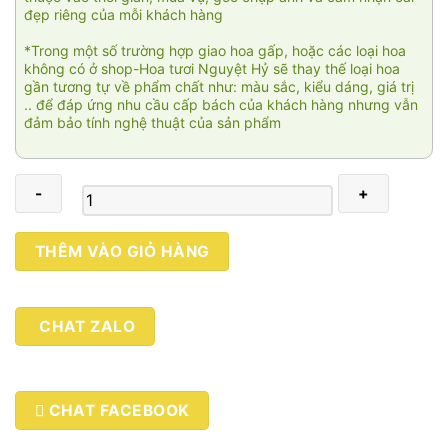
đẹp riêng của mỗi khách hàng
*Trong một số trường hợp giao hoa gấp, hoặc các loại hoa
không có ở shop-Hoa tươi Nguyệt Hỷ sẽ thay thế loại hoa
gần tương tự về phẩm chất như: màu sắc, kiểu dáng, giá trị
.. để đáp ứng nhu cầu cấp bách của khách hàng nhưng vẫn
đảm bảo tính nghệ thuật của sản phẩm
Chiếc
THÊM VÀO GIỎ HÀNG
lá
rơi
07
CHAT ZALO
số
lượng
CHAT FACEBOOK