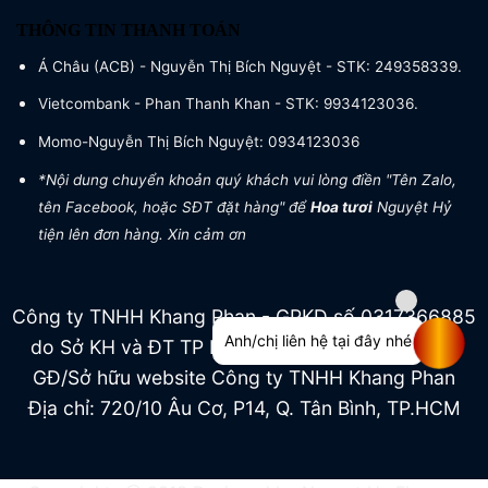
THÔNG TIN THANH TOÁN
Á Châu (ACB) - Nguyễn Thị Bích Nguyệt - STK: 249358339.
Vietcombank - Phan Thanh Khan - STK: 9934123036.
Momo-Nguyễn Thị Bích Nguyệt: 0934123036
*Nội dung chuyển khoản quý khách vui lòng điền "Tên Zalo,
tên Facebook, hoặc SĐT đặt hàng" để
Hoa tươi
Nguyệt Hỷ
tiện lên đơn hàng. Xin cảm ơn
Công ty TNHH Khang Phan - GPKD số 0317366885
Anh/chị liên hệ tại đây nhé
do Sở KH và ĐT TP HCM cấp ngày 04/07/2022
GĐ/Sở hữu website Công ty TNHH Khang Phan
Địa chỉ: 720/10 Âu Cơ, P14, Q. Tân Bình, TP.HCM