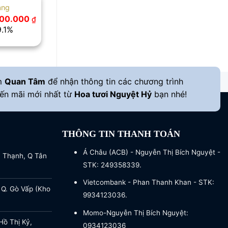
àng
Giá
000.000
₫
hiện
9.1%
tại
00.000 ₫.
là:
3.000.000 ₫.
m
Quan Tâm
để nhận thông tin các chương trình
ến mãi mới nhất từ
Hoa tươi Nguyệt Hỷ
bạn nhé!
THÔNG TIN THANH TOÁN
Á Châu (ACB) - Nguyễn Thị Bích Nguyệt -
a Thạnh, Q Tân
STK: 249358339.
Vietcombank - Phan Thanh Khan - STK:
 Q. Gò Vấp (Kho
9934123036.
Momo-Nguyễn Thị Bích Nguyệt:
ồ Thị Kỷ,
0934123036