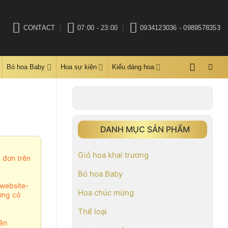
CONTACT
07:00 - 23:00
0934123036 - 0989578353
Bó hoa Baby
Hoa sự kiện
Kiểu dáng hoa
DANH MỤC SẢN PHẨM
Giỏ hoa khai trương
m đơn trên
Bó hoa Baby
website-
Hoa chúc mừng
ợng có
Thể loại
ên