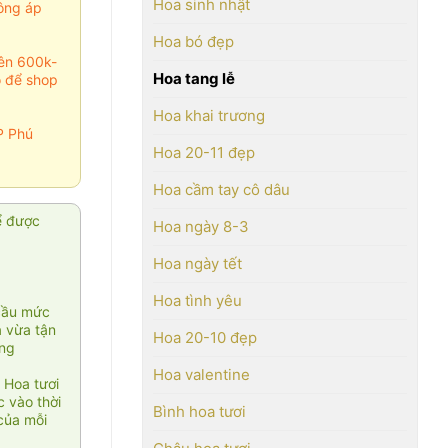
Hoa sinh nhật
ông áp
Hoa bó đẹp
rên 600k-
Hoa tang lễ
o để shop
Hoa khai trương
P Phú
Hoa 20-11 đẹp
Hoa cầm tay cô dâu
ể được
Hoa ngày 8-3
Hoa ngày tết
Hoa tình yêu
cầu mức
ạ vừa tận
Hoa 20-10 đẹp
àng
Hoa valentine
 Hoa tươi
 vào thời
Bình hoa tươi
của mỗi