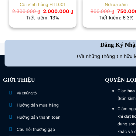
Cõi vĩnh hằng HTL001
Nơi xa xăm
Giá
Giá
Giá
2.300.000
2.000.000
800.000
750.0
₫
₫
₫
gốc
hiện
gốc
Tiết kiệm: 13%
Tiết kiệm: 6.3%
là:
tại
là:
2.300.000 ₫.
là:
800.000
2.000.000 ₫.
Đăng Ký Nhậ
(Và những thông tin hữu 
GIỚI THIỆU
QUYỀN LỢ
Giao
hoa 
Về chúng tôi
(Bán kính
Hướng dẫn mua hàng
Giảm nga
khi
đặt h
Hướng dẫn thanh toán
dụng song
Câu hỏi thường gặp
khác và c