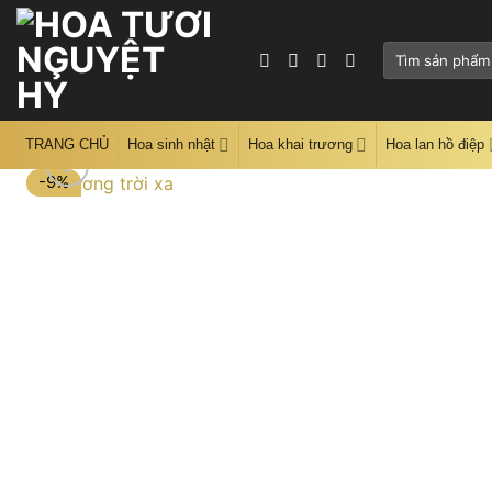
Skip
to
Tìm
content
kiếm:
TRANG CHỦ
Hoa sinh nhật
Hoa khai trương
Hoa lan hồ điệp
-9%