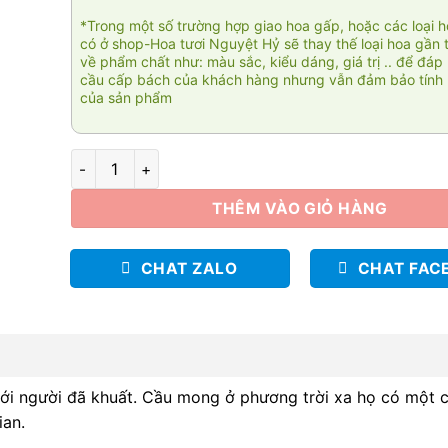
*Trong một số trường hợp giao hoa gấp, hoặc các loại 
có ở shop-Hoa tươi Nguyệt Hỷ sẽ thay thế loại hoa gần 
về phẩm chất như: màu sắc, kiểu dáng, giá trị .. để đáp
cầu cấp bách của khách hàng nhưng vẫn đảm bảo tính 
của sản phẩm
Phương trời xa số lượng
THÊM VÀO GIỎ HÀNG
CHAT ZALO
CHAT FAC
t tới người đã khuất. Cầu mong ở phương trời xa họ có một
ian.