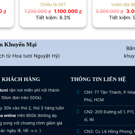
Chiều tà 001
Vườn địa đ
Giá
Giá
Giá
Giá
00
1.200.000
1.100.000
3.300.000
3.
₫
₫
₫
₫
hiện
gốc
hiện
gốc
Tiết kiệm: 8.3%
Tiết kiệm: 
tại
là:
tại
là:
 ₫.
là:
1.200.000 ₫.
là:
3.3
750.000 ₫.
1.100.000 ₫.
n Khuyến Mại
Bấ
ích từ Hoa tươi Nguyệt Hỷ)
khuy
I KHÁCH HÀNG
THÔNG TIN LIÊN HỆ
tươi
tận nơi miễn phí nội thành
CN1: 77 Tân Thành, P Hò
 10km đơn trên 500k).
Phú, HCM
y 30k vào thứ 2, thứ 3 hàng tuần
CN2: 205 Đường số 1, P11,
oa online
trên 600k (không áp
sỉ, lẻ)
 song với chương trình giảm giá
ác ngày lễ, tết .v.v. )
CN3: Cc Lê Hồng Phong, H