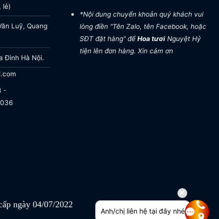
 lẻ)
*Nội dung chuyển khoản quý khách vui
Văn Luỹ, Quang
lòng điền "Tên Zalo, tên Facebook, hoặc
SĐT đặt hàng" để
Hoa tươi
Nguyệt Hỷ
tiện lên đơn hàng. Xin cảm ơn
a Đình Hà Nội.
l.com
 -
.036
ấp ngày 04/07/2022
Anh/chị liên hệ tại đây nhé