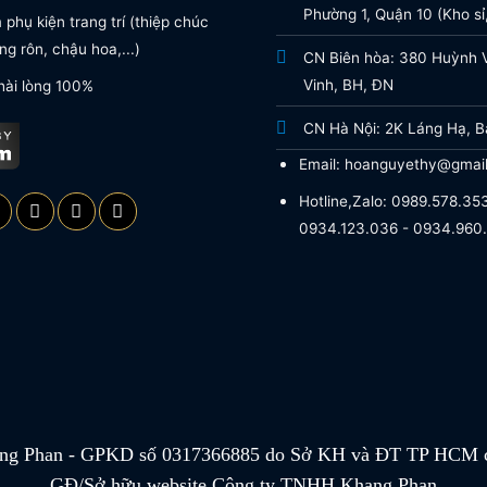
Phường 1, Quận 10 (Kho sỉ,
phụ kiện trang trí (thiệp chúc
g rôn, chậu hoa,...)
CN Biên hòa: 380 Huỳnh 
Vinh, BH, ĐN
hài lòng 100%
CN Hà Nội: 2K Láng Hạ, B
Email: hoanguyethy@gmai
Hotline,Zalo: 0989.578.353
0934.123.036 - 0934.960
g Phan - GPKD số 0317366885 do Sở KH và ĐT TP HCM c
GĐ/Sở hữu website Công ty TNHH Khang Phan