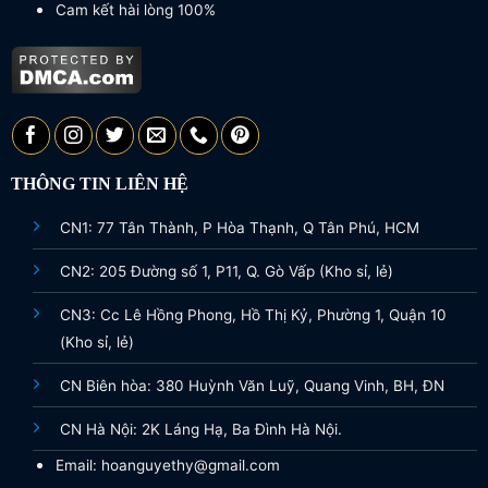
Cam kết hài lòng 100%
THÔNG TIN LIÊN HỆ
CN1: 77 Tân Thành, P Hòa Thạnh, Q Tân Phú, HCM
CN2: 205 Đường số 1, P11, Q. Gò Vấp (Kho sỉ, lẻ)
CN3: Cc Lê Hồng Phong, Hồ Thị Kỷ, Phường 1, Quận 10
(Kho sỉ, lẻ)
CN Biên hòa: 380 Huỳnh Văn Luỹ, Quang Vinh, BH, ĐN
CN Hà Nội: 2K Láng Hạ, Ba Đình Hà Nội.
Email: hoanguyethy@gmail.com