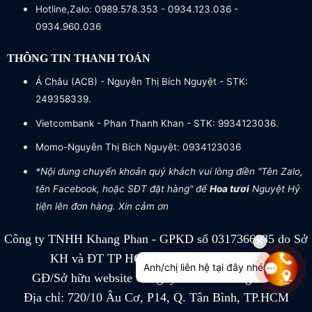
Hotline,Zalo: 0989.578.353 - 0934.123.036 -
0934.960.036
THÔNG TIN THANH TOÁN
Á Châu (ACB) - Nguyễn Thị Bích Nguyệt - STK:
249358339.
Vietcombank - Phan Thanh Khan - STK: 9934123036.
Momo-Nguyễn Thị Bích Nguyệt: 0934123036
*Nội dung chuyển khoản quý khách vui lòng điền "Tên Zalo,
tên Facebook, hoặc SĐT đặt hàng" để
Hoa tươi
Nguyệt Hỷ
tiện lên đơn hàng. Xin cảm ơn
Công ty TNHH Khang Phan - GPKD số 0317366885 do Sở
KH và ĐT TP HCM cấp ngày 04/07/2022
Anh/chị liên hệ tại đây nhé
GĐ/Sở hữu website Công ty TNHH Khang Phan
Địa chỉ: 720/10 Âu Cơ, P14, Q. Tân Bình, TP.HCM