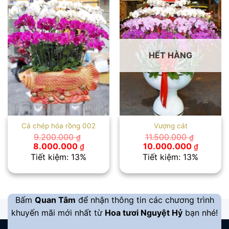
HẾT HÀNG
Cá chép hóa rồng 002
Vượng cát
9.200.000
11.500.000
₫
₫
Giá
Giá
Giá
Giá
8.000.000
10.000.000
₫
₫
gốc
hiện
gốc
hiện
Tiết kiệm: 13%
Tiết kiệm: 13%
là:
tại
là:
tại
9.200.000 ₫.
là:
11.500.000 ₫.
là:
8.000.000 ₫.
10.000.
Bấm
Quan Tâm
để nhận thông tin các chương trình
khuyến mãi mới nhất từ
Hoa tươi Nguyệt Hỷ
bạn nhé!