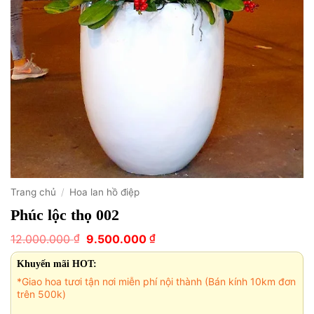
Trang chủ
/
Hoa lan hồ điệp
Phúc lộc thọ 002
Giá
Giá
₫
₫
12.000.000
9.500.000
gốc
hiện
là:
tại
Khuyến mãi HOT:
12.000.000 ₫.
là:
*Giao hoa tươi tận nơi miễn phí nội thành (Bán kính 10km đơn
9.500.000 ₫.
trên 500k)