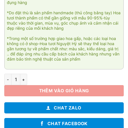
đụng hàng
*Do đặt thù là sản phẩm handmade (thủ công bằng tay) Hoa
tươi thành phẩm có thể gần giống với mẫu 90-95%-tùy
thuộc vào thời gian, mùa vụ, góc chụp ảnh và cảm nhận cái
đẹp riêng của mỗi khách hàng
*Trong một số trường hợp giao hoa gấp, hoặc các loại hoa
không có ở shop-Hoa tươi Nguyệt Hỷ sẽ thay thế loại hoa
gần tương tự về phẩm chất như: màu sắc, kiểu dáng, giá trị
.. để đáp ứng nhu cầu cấp bách của khách hàng nhưng vẫn
đảm bảo tính nghệ thuật của sản phẩm
Phúc lộc thọ 002 số lượng
THÊM VÀO GIỎ HÀNG
CHAT ZALO
CHAT FACEBOOK