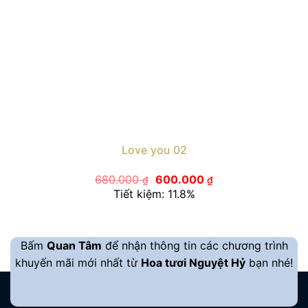
Love you 02
Giá
Giá
680.000
600.000
₫
₫
gốc
hiện
Tiết kiệm: 11.8%
là:
tại
680.000 ₫.
là:
600.000 ₫.
Bấm
Quan Tâm
để nhận thông tin các chương trình
khuyến mãi mới nhất từ
Hoa tươi Nguyệt Hỷ
bạn nhé!