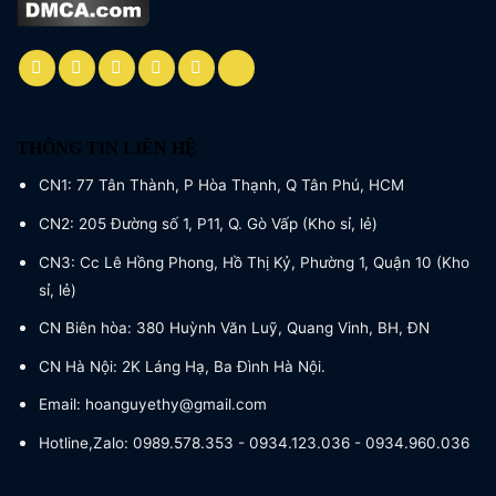
THÔNG TIN LIÊN HỆ
CN1: 77 Tân Thành, P Hòa Thạnh, Q Tân Phú, HCM
CN2: 205 Đường số 1, P11, Q. Gò Vấp (Kho sỉ, lẻ)
CN3: Cc Lê Hồng Phong, Hồ Thị Kỷ, Phường 1, Quận 10 (Kho
sỉ, lẻ)
CN Biên hòa: 380 Huỳnh Văn Luỹ, Quang Vinh, BH, ĐN
CN Hà Nội: 2K Láng Hạ, Ba Đình Hà Nội.
Email: hoanguyethy@gmail.com
Hotline,Zalo: 0989.578.353 - 0934.123.036 - 0934.960.036