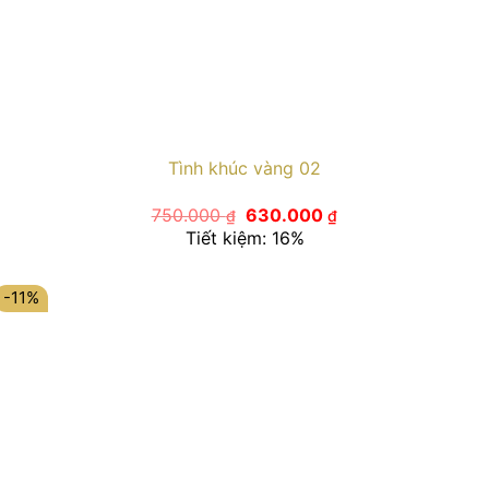
Tình khúc vàng 02
Giá
Giá
750.000
630.000
₫
₫
gốc
hiện
Tiết kiệm: 16%
là:
tại
750.000 ₫.
là:
630.000 ₫.
-11%