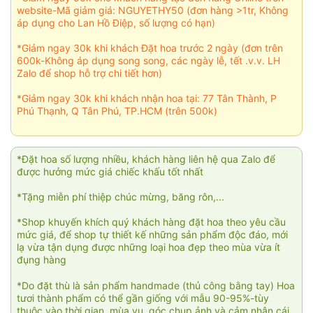
website-Mã giảm giá: NGUYETHY50 (đơn hàng >1tr, Không
áp dụng cho Lan Hồ Điệp, số lượng có hạn)
*Giảm ngay 30k khi khách Đặt hoa trước 2 ngày (đơn trên
600k-Không áp dụng song song, các ngày lễ, tết .v.v. LH
Zalo để shop hỗ trợ chi tiết hơn)
*Giảm ngay 30k khi khách nhận hoa tại: 77 Tân Thành, P
Phú Thạnh, Q Tân Phú, TP.HCM (trên 500k)
*Đặt hoa số lượng nhiều, khách hàng liên hệ qua Zalo để
được hưởng mức giá chiếc khấu tốt nhất
*Tặng miễn phí thiệp chúc mừng, băng rôn,...
*Shop khuyến khích quý khách hàng đặt hoa theo yêu cầu
mức giá, để shop tự thiết kế những sản phẩm độc đáo, mới
lạ vừa tận dụng được những loại hoa đẹp theo mùa vừa ít
đụng hàng
*Do đặt thù là sản phẩm handmade (thủ công bằng tay) Hoa
tươi thành phẩm có thể gần giống với mẫu 90-95%-tùy
thuộc vào thời gian, mùa vụ, góc chụp ảnh và cảm nhận cái