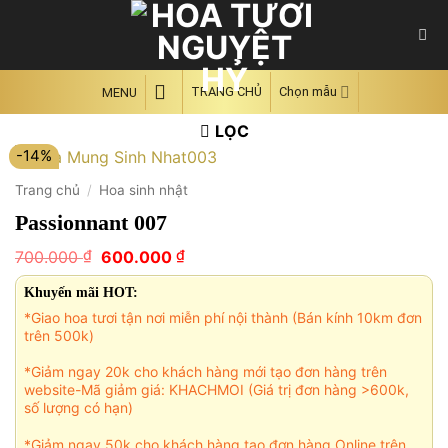
Skip
to
content
TRANG CHỦ
Chọn mẫu
MENU
LỌC
-14%
Trang chủ
/
Hoa sinh nhật
Passionnant 007
Giá
Giá
₫
₫
700.000
600.000
gốc
hiện
là:
tại
Khuyến mãi HOT:
700.000 ₫.
là:
*Giao hoa tươi tận nơi miễn phí nội thành (Bán kính 10km đơn
600.000 ₫.
trên 500k)
*Giảm ngay 20k cho khách hàng mới tạo đơn hàng trên
website-Mã giảm giá: KHACHMOI (Giá trị đơn hàng >600k,
số lượng có hạn)
*Giảm ngay 50k cho khách hàng tạo đơn hàng Online trên