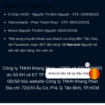
THÔNG TIN THANH TOÁN
Á Châu (ACB) - Nguyễn Thị Bích Nguyệt - STK: 249358339.
Vietcombank - Phan Thanh Khan - STK: 9934123036.
Momo-Nguyễn Thị Bích Nguyệt: 0934123036
*Nội dung chuyển khoản quý khách vui lòng điền "Tên Zalo,
tên Facebook, hoặc SĐT đặt hàng" để
Hoa tươi
Nguyệt Hỷ
tiện lên đơn hàng. Xin cảm ơn
Công ty TNHH Khang Phan - GPKD số 0317366885
Anh/chị liên hệ tại đây nhé
do Sở KH và ĐT TP HCM cấp ngày 04/07/2022
GĐ/Sở hữu website Công ty TNHH Khang Phan
Địa chỉ: 720/10 Âu Cơ, P14, Q. Tân Bình, TP.HCM