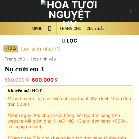
Skip
to
content
TRANG CHỦ
Chọn mẫu
MENU
LỌC
-12%
Trang chủ
/
Hoa tình yêu
Nụ cười em 3
Giá
Giá
₫
₫
680.000
600.000
gốc
hiện
là:
tại
Khuyến mãi HOT:
680.000 ₫.
là:
*Giao hoa tươi tận nơi miễn phí nội thành (Bán kính 10km đơn
600.000 ₫.
trên 500k)
*Giảm ngay 20k cho khách hàng mới tạo đơn hàng trên
website-Mã giảm giá: KHACHMOI (Giá trị đơn hàng >600k,
số lượng có hạn)
*Giảm ngay 50k cho khách hàng tạo đơn hàng Online trên