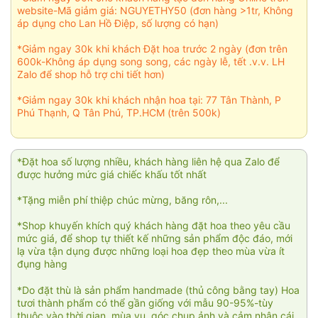
website-Mã giảm giá: NGUYETHY50 (đơn hàng >1tr, Không
áp dụng cho Lan Hồ Điệp, số lượng có hạn)
*Giảm ngay 30k khi khách Đặt hoa trước 2 ngày (đơn trên
600k-Không áp dụng song song, các ngày lễ, tết .v.v. LH
Zalo để shop hỗ trợ chi tiết hơn)
*Giảm ngay 30k khi khách nhận hoa tại: 77 Tân Thành, P
Phú Thạnh, Q Tân Phú, TP.HCM (trên 500k)
*Đặt hoa số lượng nhiều, khách hàng liên hệ qua Zalo để
được hưởng mức giá chiếc khấu tốt nhất
*Tặng miễn phí thiệp chúc mừng, băng rôn,...
*Shop khuyến khích quý khách hàng đặt hoa theo yêu cầu
mức giá, để shop tự thiết kế những sản phẩm độc đáo, mới
lạ vừa tận dụng được những loại hoa đẹp theo mùa vừa ít
đụng hàng
*Do đặt thù là sản phẩm handmade (thủ công bằng tay) Hoa
tươi thành phẩm có thể gần giống với mẫu 90-95%-tùy
thuộc vào thời gian, mùa vụ, góc chụp ảnh và cảm nhận cái