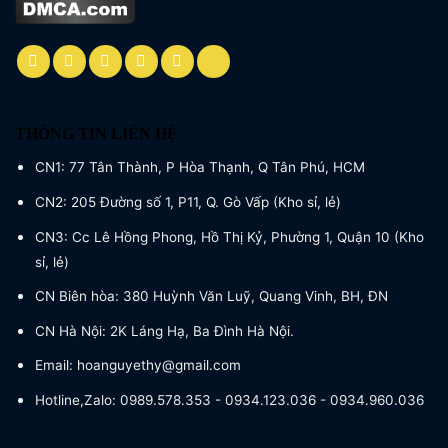
THÔNG TIN LIÊN HỆ
CN1: 77 Tân Thành, P Hòa Thạnh, Q Tân Phú, HCM
CN2: 205 Đường số 1, P11, Q. Gò Vấp (Kho sỉ, lẻ)
CN3: Cc Lê Hồng Phong, Hồ Thị Kỷ, Phường 1, Quận 10 (Kho
sỉ, lẻ)
CN Biên hòa: 380 Huỳnh Văn Luỹ, Quang Vinh, BH, ĐN
CN Hà Nội: 2K Láng Hạ, Ba Đình Hà Nội.
Email: hoanguyethy@gmail.com
Hotline,Zalo: 0989.578.353 - 0934.123.036 - 0934.960.036