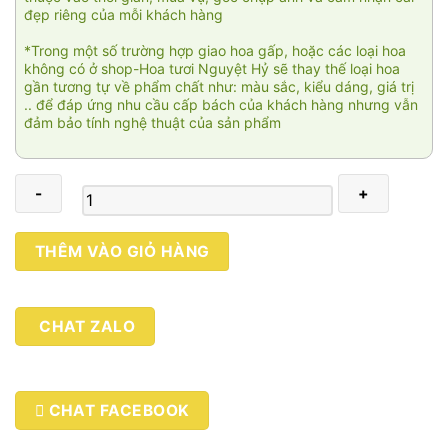
đẹp riêng của mỗi khách hàng
*Trong một số trường hợp giao hoa gấp, hoặc các loại hoa
không có ở shop-Hoa tươi Nguyệt Hỷ sẽ thay thế loại hoa
gần tương tự về phẩm chất như: màu sắc, kiểu dáng, giá trị
.. để đáp ứng nhu cầu cấp bách của khách hàng nhưng vẫn
đảm bảo tính nghệ thuật của sản phẩm
Nụ
THÊM VÀO GIỎ HÀNG
cười
em
3
CHAT ZALO
số
lượng
CHAT FACEBOOK