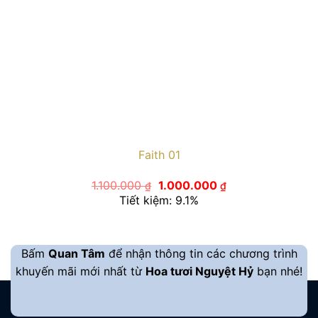
Faith 01
Giá
Giá
1.100.000
1.000.000
₫
₫
gốc
hiện
Tiết kiệm: 9.1%
là:
tại
1.100.000 ₫.
là:
1.000.000 ₫.
Bấm
Quan Tâm
để nhận thông tin các chương trình
khuyến mãi mới nhất từ
Hoa tươi Nguyệt Hỷ
bạn nhé!