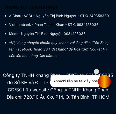
THÔNG TIN THANH TOÁN
Á Châu (ACB) - Nguyễn Thị Bích Nguyệt - STK: 249358339.
Vietcombank - Phan Thanh Khan - STK: 9934123036.
Momo-Nguyễn Thị Bích Nguyệt: 0934123036
*Nội dung chuyển khoản quý khách vui lòng điền "Tên Zalo,
tên Facebook, hoặc SĐT đặt hàng" để
Hoa tươi
Nguyệt Hỷ
tiện lên đơn hàng. Xin cảm ơn
Công ty TNHH Khang Phan - GPKD số 0317366885
Anh/chị liên hệ tại đây nhé
do Sở KH và ĐT TP HCM cấp ngày 04/07/2022
GĐ/Sở hữu website Công ty TNHH Khang Phan
Địa chỉ: 720/10 Âu Cơ, P14, Q. Tân Bình, TP.HCM