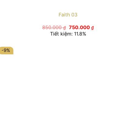
Faith 03
Giá
Giá
850.000
750.000
₫
₫
gốc
hiện
Tiết kiệm: 11.8%
là:
tại
850.000 ₫.
là:
750.000 ₫.
-9%