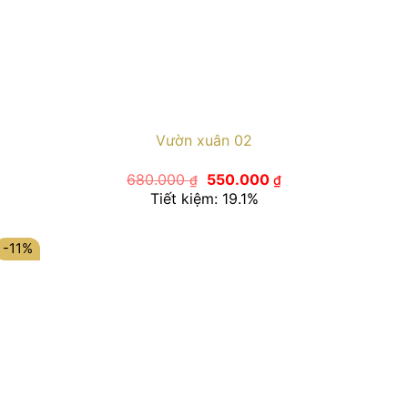
Vườn xuân 02
Giá
Giá
680.000
550.000
₫
₫
gốc
hiện
Tiết kiệm: 19.1%
là:
tại
680.000 ₫.
là:
550.000 ₫.
-11%