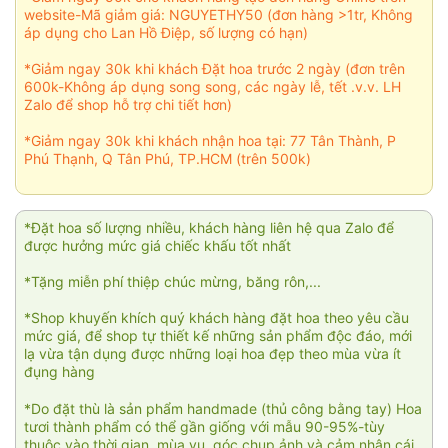
website-Mã giảm giá: NGUYETHY50 (đơn hàng >1tr, Không
áp dụng cho Lan Hồ Điệp, số lượng có hạn)
*Giảm ngay 30k khi khách Đặt hoa trước 2 ngày (đơn trên
600k-Không áp dụng song song, các ngày lễ, tết .v.v. LH
Zalo để shop hỗ trợ chi tiết hơn)
*Giảm ngay 30k khi khách nhận hoa tại: 77 Tân Thành, P
Phú Thạnh, Q Tân Phú, TP.HCM (trên 500k)
*Đặt hoa số lượng nhiều, khách hàng liên hệ qua Zalo để
được hưởng mức giá chiếc khấu tốt nhất
*Tặng miễn phí thiệp chúc mừng, băng rôn,...
*Shop khuyến khích quý khách hàng đặt hoa theo yêu cầu
mức giá, để shop tự thiết kế những sản phẩm độc đáo, mới
lạ vừa tận dụng được những loại hoa đẹp theo mùa vừa ít
đụng hàng
*Do đặt thù là sản phẩm handmade (thủ công bằng tay) Hoa
tươi thành phẩm có thể gần giống với mẫu 90-95%-tùy
thuộc vào thời gian, mùa vụ, góc chụp ảnh và cảm nhận cái