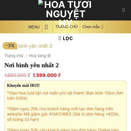
Skip
to
content
TRANG CHỦ
Chọn mẫu
MENU
LỌC
-3%
Trang chủ
/
Hoa tang lễ
Nơi bình yên nhất 2
Giá
Giá
₫
₫
1.650.000
1.599.000
gốc
hiện
là:
tại
Khuyến mãi HOT:
1.650.000 ₫.
là:
*Giao hoa tươi tận nơi miễn phí nội thành (Bán kính 10km đơn
1.599.000 ₫.
trên 500k)
*Giảm ngay 20k cho khách hàng mới tạo đơn hàng trên
website-Mã giảm giá: KHACHMOI (Giá trị đơn hàng >600k,
số lượng có hạn)
*Giảm ngay 50k cho khách hàng tạo đơn hàng Online trên