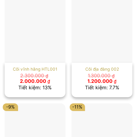
Cõi vĩnh hằng HTL001
Cõi địa đàng 002
2.300.000
1.300.000
₫
₫
Giá
Giá
Giá
Giá
2.000.000
1.200.000
₫
₫
gốc
hiện
gốc
hiện
Tiết kiệm: 13%
Tiết kiệm: 7.7%
là:
tại
là:
tại
2.300.000 ₫.
là:
1.300.000 ₫.
là:
2.000.000 ₫.
1.200.00
-9%
-11%