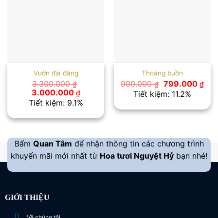
Vườn địa đàng
Thoáng buồn
Giá
Giá
3.300.000
900.000
799.000
₫
₫
₫
gốc
hiệ
Giá
Giá
3.000.000
₫
Tiết kiệm: 11.2%
là:
tại
gốc
hiện
Tiết kiệm: 9.1%
900.000 ₫.
là:
là:
tại
799
3.300.000 ₫.
là:
3.000.000 ₫.
Bấm
Quan Tâm
để nhận thông tin các chương trình
khuyến mãi mới nhất từ
Hoa tươi Nguyệt Hỷ
bạn nhé!
GIỚI THIỆU
Về chúng tôi