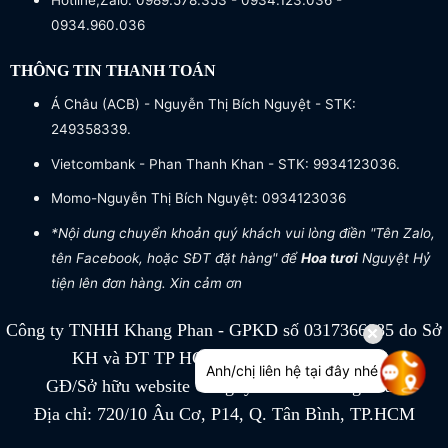
Hotline,Zalo: 0989.578.353 - 0934.123.036 -
0934.960.036
THÔNG TIN THANH TOÁN
Á Châu (ACB) - Nguyễn Thị Bích Nguyệt - STK:
249358339.
Vietcombank - Phan Thanh Khan - STK: 9934123036.
Momo-Nguyễn Thị Bích Nguyệt: 0934123036
*Nội dung chuyển khoản quý khách vui lòng điền "Tên Zalo,
tên Facebook, hoặc SĐT đặt hàng" để
Hoa tươi
Nguyệt Hỷ
tiện lên đơn hàng. Xin cảm ơn
Công ty TNHH Khang Phan - GPKD số 0317366885 do Sở
KH và ĐT TP HCM cấp ngày 04/07/2022
Anh/chị liên hệ tại đây nhé
GĐ/Sở hữu website Công ty TNHH Khang Phan
Địa chỉ: 720/10 Âu Cơ, P14, Q. Tân Bình, TP.HCM