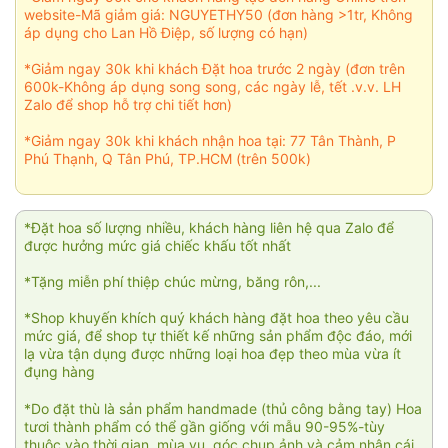
website-Mã giảm giá: NGUYETHY50 (đơn hàng >1tr, Không
áp dụng cho Lan Hồ Điệp, số lượng có hạn)
*Giảm ngay 30k khi khách Đặt hoa trước 2 ngày (đơn trên
600k-Không áp dụng song song, các ngày lễ, tết .v.v. LH
Zalo để shop hỗ trợ chi tiết hơn)
*Giảm ngay 30k khi khách nhận hoa tại: 77 Tân Thành, P
Phú Thạnh, Q Tân Phú, TP.HCM (trên 500k)
*Đặt hoa số lượng nhiều, khách hàng liên hệ qua Zalo để
được hưởng mức giá chiếc khấu tốt nhất
*Tặng miễn phí thiệp chúc mừng, băng rôn,...
*Shop khuyến khích quý khách hàng đặt hoa theo yêu cầu
mức giá, để shop tự thiết kế những sản phẩm độc đáo, mới
lạ vừa tận dụng được những loại hoa đẹp theo mùa vừa ít
đụng hàng
*Do đặt thù là sản phẩm handmade (thủ công bằng tay) Hoa
tươi thành phẩm có thể gần giống với mẫu 90-95%-tùy
thuộc vào thời gian, mùa vụ, góc chụp ảnh và cảm nhận cái