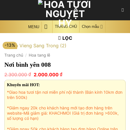
Skip
to
content
TRANG CHỦ
Chọn mẫu
MENU
LỌC
-13%
Trang chủ
/
Hoa tang lễ
Nơi bình yên 008
Giá
Giá
₫
₫
2.300.000
2.000.000
gốc
hiện
là:
tại
Khuyến mãi HOT:
2.300.000 ₫.
là:
*Giao hoa tươi tận nơi miễn phí nội thành (Bán kính 10km đơn
2.000.000 ₫.
trên 500k)
*Giảm ngay 20k cho khách hàng mới tạo đơn hàng trên
website-Mã giảm giá: KHACHMOI (Giá trị đơn hàng >600k,
số lượng có hạn)
*Giảm ngay 50k cho khách hàng tạo đơn hàng Online trên