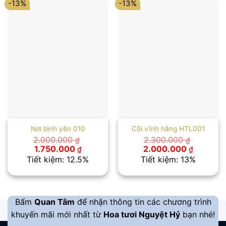
-13%
-13%
Nơi bình yên 010
Cõi vĩnh hằng HTL001
2.000.000
2.300.000
₫
₫
Giá
Giá
Giá
Giá
1.750.000
2.000.000
₫
₫
gốc
hiện
gốc
hiện
Tiết kiệm: 12.5%
Tiết kiệm: 13%
là:
tại
là:
tại
2.000.000 ₫.
là:
2.300.000 ₫.
là:
1.750.000 ₫.
2.000.00
Bấm
Quan Tâm
để nhận thông tin các chương trình
khuyến mãi mới nhất từ
Hoa tươi Nguyệt Hỷ
bạn nhé!