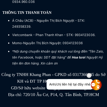
0934.960.036
THÔNG TIN THANH TOÁN
Á Châu (ACB) - Nguyễn Thị Bích Nguyệt - STK:
249358339.
Vietcombank - Phan Thanh Khan - STK: 9934123036.
Momo-Nguyễn Thị Bích Nguyệt: 0934123036
*Nội dung chuyển khoản quý khách vui lòng điền "Tên Zalo,
tên Facebook, hoặc SĐT đặt hàng" để
Hoa tươi
Nguyệt Hỷ
tiện lên đơn hàng. Xin cảm ơn
Công ty TNHH Khang Phan - GPKD số 0317366885 do Sở
KH và ĐT TP HCM cấp ngày 04/07/2022
Anh/chị liên hệ tại đây nhé
GĐ/Sở hữu website Công ty TNHH Khang Phan
Địa chỉ: 720/10 Âu Cơ, P14, Q. Tân Bình, TP.HCM