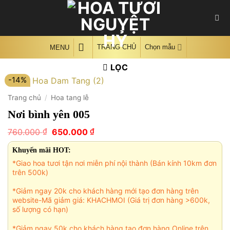
Skip
to
content
TRANG CHỦ
Chọn mẫu
MENU
LỌC
-14%
Trang chủ
/
Hoa tang lễ
Nơi bình yên 005
Giá
Giá
₫
₫
760.000
650.000
gốc
hiện
là:
tại
Khuyến mãi HOT:
760.000 ₫.
là:
*Giao hoa tươi tận nơi miễn phí nội thành (Bán kính 10km đơn
650.000 ₫.
trên 500k)
*Giảm ngay 20k cho khách hàng mới tạo đơn hàng trên
website-Mã giảm giá: KHACHMOI (Giá trị đơn hàng >600k,
số lượng có hạn)
*Giảm ngay 50k cho khách hàng tạo đơn hàng Online trên