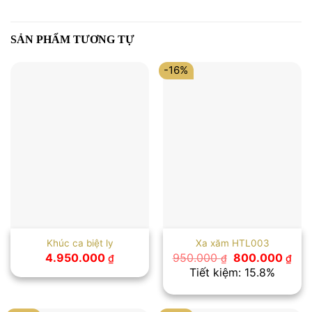
SẢN PHẨM TƯƠNG TỰ
-16%
Khúc ca biệt ly
Xa xăm HTL003
Giá
Giá
4.950.000
950.000
800.000
₫
₫
₫
gốc
hiệ
Tiết kiệm: 15.8%
là:
tại
950.000 ₫.
là:
800