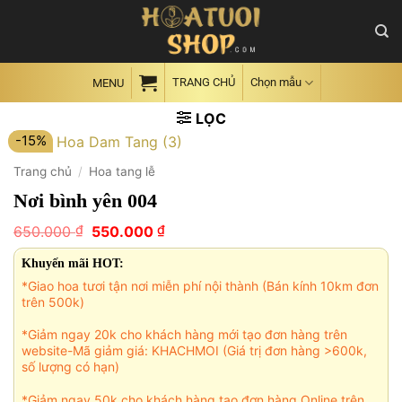
Skip
to
content
TRANG CHỦ
Chọn mẫu
MENU
LỌC
-15%
Trang chủ
/
Hoa tang lễ
Nơi bình yên 004
Giá
Giá
₫
₫
650.000
550.000
gốc
hiện
là:
tại
Khuyến mãi HOT:
650.000 ₫.
là:
*Giao hoa tươi tận nơi miễn phí nội thành (Bán kính 10km đơn
550.000 ₫.
trên 500k)
*Giảm ngay 20k cho khách hàng mới tạo đơn hàng trên
website-Mã giảm giá: KHACHMOI (Giá trị đơn hàng >600k,
số lượng có hạn)
*Giảm ngay 50k cho khách hàng tạo đơn hàng Online trên