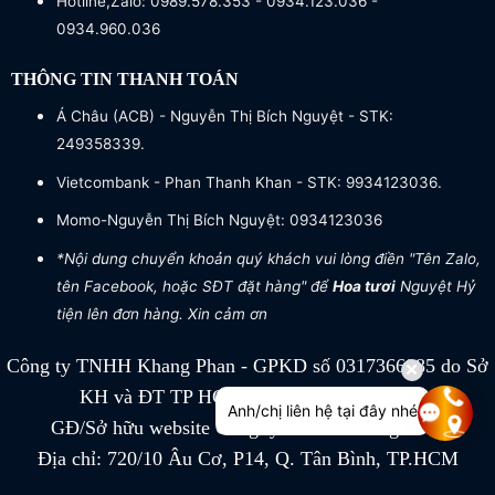
Hotline,Zalo: 0989.578.353 - 0934.123.036 -
0934.960.036
THÔNG TIN THANH TOÁN
Á Châu (ACB) - Nguyễn Thị Bích Nguyệt - STK:
249358339.
Vietcombank - Phan Thanh Khan - STK: 9934123036.
Momo-Nguyễn Thị Bích Nguyệt: 0934123036
*Nội dung chuyển khoản quý khách vui lòng điền "Tên Zalo,
tên Facebook, hoặc SĐT đặt hàng" để
Hoa tươi
Nguyệt Hỷ
tiện lên đơn hàng. Xin cảm ơn
Công ty TNHH Khang Phan - GPKD số 0317366885 do Sở
KH và ĐT TP HCM cấp ngày 04/07/2022
Anh/chị liên hệ tại đây nhé
GĐ/Sở hữu website Công ty TNHH Khang Phan
Địa chỉ: 720/10 Âu Cơ, P14, Q. Tân Bình, TP.HCM