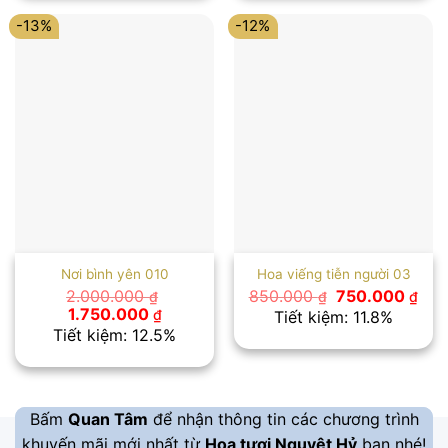
1.300.000 ₫.
1.250.00
-13%
-12%
Nơi bình yên 010
Hoa viếng tiễn người 03
Giá
Giá
2.000.000
850.000
750.000
₫
₫
₫
gốc
hiệ
Giá
Giá
1.750.000
₫
Tiết kiệm: 11.8%
là:
tại
gốc
hiện
Tiết kiệm: 12.5%
850.000 ₫.
là:
là:
tại
750
2.000.000 ₫.
là:
1.750.000 ₫.
Bấm
Quan Tâm
để nhận thông tin các chương trình
khuyến mãi mới nhất từ
Hoa tươi Nguyệt Hỷ
bạn nhé!