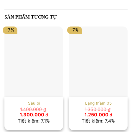
SẢN PHẨM TƯƠNG TỰ
-7%
-7%
Sầu bi
Lặng thầm 05
1.400.000
1.350.000
₫
₫
Giá
Giá
Giá
Giá
1.300.000
1.250.000
₫
₫
gốc
hiện
gốc
hiện
Tiết kiệm: 7.1%
Tiết kiệm: 7.4%
là:
tại
là:
tại
1.400.000 ₫.
là:
1.350.000 ₫.
là: