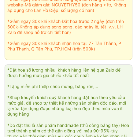
website-Mã giảm giá: NGUYETHY50 (đơn hàng >1tr, Không
áp dụng cho Lan Hồ Điệp, số lượng có hạn)
*Giảm ngay 30k khi khách Đặt hoa trước 2 ngày (đơn trên
600k-Không áp dụng song song, các ngày lễ, tết .v.v. LH
Zalo để shop hỗ trợ chi tiết hơn)
*Giảm ngay 30k khi khách nhận hoa tại: 77 Tân Thành, P
Phú Thạnh, Q Tân Phú, TP.HCM (trên 500k)
*Đặt hoa số lượng nhiều, khách hàng liên hệ qua Zalo để
được hưởng mức giá chiếc khấu tốt nhất
*Tặng miễn phí thiệp chúc mừng, băng rôn,...
*Shop khuyến khích quý khách hàng đặt hoa theo yêu cầu
mức giá, để shop tự thiết kế những sản phẩm độc đáo, mới
lạ vừa tận dụng được những loại hoa đẹp theo mùa vừa ít
đụng hàng
*Do đặt thù là sản phẩm handmade (thủ công bằng tay) Hoa
tươi thành phẩm có thể gần giống với mẫu 90-95%-tùy
thuộc vào thời gian, mùa vụ, góc chụp ảnh và cảm nhận cái