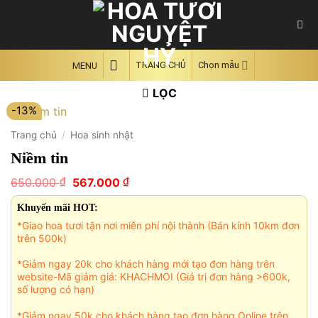
Skip
to
content
TRANG CHỦ
Chọn mẫu
MENU
LỌC
-13%
Trang chủ
/
Hoa sinh nhật
Niềm tin
Giá
Giá
₫
₫
650.000
567.000
gốc
hiện
là:
tại
Khuyến mãi HOT:
650.000 ₫.
là:
*Giao hoa tươi tận nơi miễn phí nội thành (Bán kính 10km đơn
567.000 ₫.
trên 500k)
*Giảm ngay 20k cho khách hàng mới tạo đơn hàng trên
website-Mã giảm giá: KHACHMOI (Giá trị đơn hàng >600k,
số lượng có hạn)
*Giảm ngay 50k cho khách hàng tạo đơn hàng Online trên