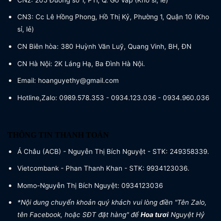
CN3: Cc Lê Hồng Phong, Hồ Thị Kỷ, Phường 1, Quận 10 (Kho
sỉ, lẻ)
CN Biên hòa: 380 Huỳnh Văn Luỹ, Quang Vinh, BH, ĐN
CN Hà Nội: 2K Láng Hạ, Ba Đình Hà Nội.
Email: hoanguyethy@gmail.com
Hotline,Zalo: 0989.578.353 - 0934.123.036 - 0934.960.036
THÔNG TIN THANH TOÁN
Á Châu (ACB) - Nguyễn Thị Bích Nguyệt - STK: 249358339.
Vietcombank - Phan Thanh Khan - STK: 9934123036.
Momo-Nguyễn Thị Bích Nguyệt: 0934123036
*Nội dung chuyển khoản quý khách vui lòng điền "Tên Zalo,
tên Facebook, hoặc SĐT đặt hàng" để
Hoa tươi
Nguyệt Hỷ