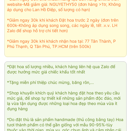
website-Mã giảm giá: NGUYETHY50 (đơn hàng >1tr, Không
áp dụng cho Lan Hồ Điệp, số lượng có hạn)
*Giảm ngay 30k khi khách Đặt hoa trước 2 ngày (đơn trên
600k-Không áp dụng song song, các ngày lễ, tết .v.v. LH
Zalo để shop hỗ trợ chi tiết hơn)
*Giảm ngay 30k khi khách nhận hoa tại: 77 Tân Thành, P
Phú Thạnh, Q Tân Phú, TP.HCM (trên 500k)
*Đặt hoa số lượng nhiều, khách hàng liên hệ qua Zalo để
được hưởng mức giá chiếc khấu tốt nhất
*Tặng miễn phí thiệp chúc mừng, băng rôn,...
*Shop khuyến khích quý khách hàng đặt hoa theo yêu cầu
mức giá, để shop tự thiết kế những sản phẩm độc đáo, mới
lạ vừa tận dụng được những loại hoa đẹp theo mùa vừa ít
đụng hàng
*Do đặt thù là sản phẩm handmade (thủ công bằng tay) Hoa
tươi thành phẩm có thể gần giống với mẫu 90-95%-tùy
thuộc vào thời gian, mùa vụ, góc chụp ảnh và cảm nhận cái