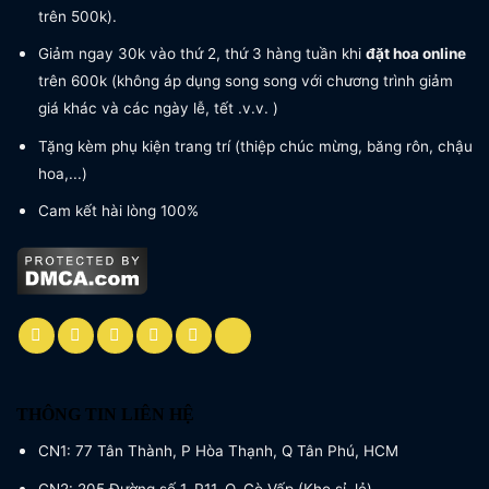
trên 500k).
Giảm ngay 30k vào thứ 2, thứ 3 hàng tuần khi
đặt hoa online
trên 600k (không áp dụng song song với chương trình giảm
giá khác và các ngày lễ, tết .v.v. )
Tặng kèm phụ kiện trang trí (thiệp chúc mừng, băng rôn, chậu
hoa,...)
Cam kết hài lòng 100%
THÔNG TIN LIÊN HỆ
CN1: 77 Tân Thành, P Hòa Thạnh, Q Tân Phú, HCM
CN2: 205 Đường số 1, P11, Q. Gò Vấp (Kho sỉ, lẻ)