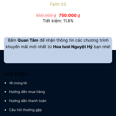
Faith 03
Giá
Giá
850.000
750.000
₫
₫
gốc
hiện
Tiết kiệm: 11.8%
là:
tại
850.000 ₫.
là:
750.000 ₫.
Bấm
Quan Tâm
để nhận thông tin các chương trình
khuyến mãi mới nhất từ
Hoa tươi Nguyệt Hỷ
bạn nhé!
GIỚI THIỆU
Về chúng tôi
Hướng dẫn mua hàng
Hướng dẫn thanh toán
Câu hỏi thường gặp