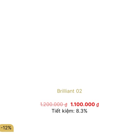
Brilliant 02
Giá
Giá
1.200.000
1.100.000
₫
₫
gốc
hiện
Tiết kiệm: 8.3%
là:
tại
1.200.000 ₫.
là:
1.100.000 ₫.
-12%