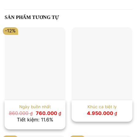
SẢN PHẨM TƯƠNG TỰ
-12%
Ngày buồn nhất
Khúc ca biệt ly
Giá
Giá
860.000
760.000
4.950.000
₫
₫
₫
gốc
hiện
Tiết kiệm: 11.6%
là:
tại
860.000 ₫.
là:
760.000 ₫.