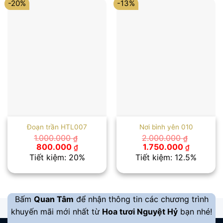
-20%
-13%
Đoạn trần HTL007
Nơi bình yên 010
1.000.000
2.000.000
₫
₫
Giá
Giá
Giá
Giá
800.000
1.750.000
₫
₫
gốc
hiện
gốc
hiện
Tiết kiệm: 20%
Tiết kiệm: 12.5%
là:
tại
là:
tại
1.000.000 ₫.
là:
2.000.000 ₫.
là:
800.000 ₫.
1.750.00
Bấm
Quan Tâm
để nhận thông tin các chương trình
khuyến mãi mới nhất từ
Hoa tươi Nguyệt Hỷ
bạn nhé!