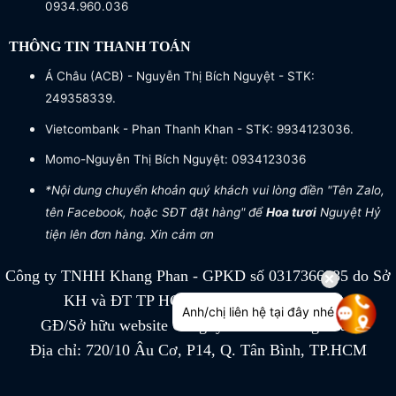
0934.960.036
THÔNG TIN THANH TOÁN
Á Châu (ACB) - Nguyễn Thị Bích Nguyệt - STK:
249358339.
Vietcombank - Phan Thanh Khan - STK: 9934123036.
Momo-Nguyễn Thị Bích Nguyệt: 0934123036
*Nội dung chuyển khoản quý khách vui lòng điền "Tên Zalo,
tên Facebook, hoặc SĐT đặt hàng" để
Hoa tươi
Nguyệt Hỷ
tiện lên đơn hàng. Xin cảm ơn
Công ty TNHH Khang Phan - GPKD số 0317366885 do Sở
KH và ĐT TP HCM cấp ngày 04/07/2022
Anh/chị liên hệ tại đây nhé
GĐ/Sở hữu website Công ty TNHH Khang Phan
Địa chỉ: 720/10 Âu Cơ, P14, Q. Tân Bình, TP.HCM