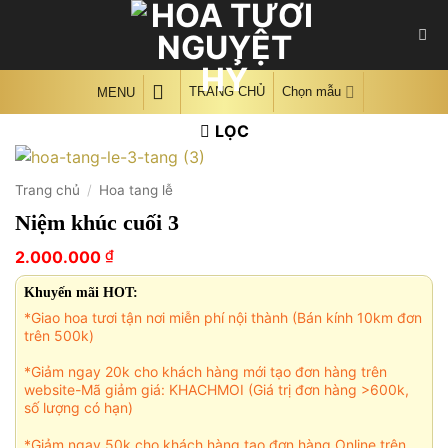
Skip
to
content
TRANG CHỦ
Chọn mẫu
MENU
LỌC
Trang chủ
/
Hoa tang lễ
Niệm khúc cuối 3
₫
2.000.000
Khuyến mãi HOT:
*Giao hoa tươi tận nơi miễn phí nội thành (Bán kính 10km đơn
trên 500k)
*Giảm ngay 20k cho khách hàng mới tạo đơn hàng trên
website-Mã giảm giá: KHACHMOI (Giá trị đơn hàng >600k,
số lượng có hạn)
*Giảm ngay 50k cho khách hàng tạo đơn hàng Online trên