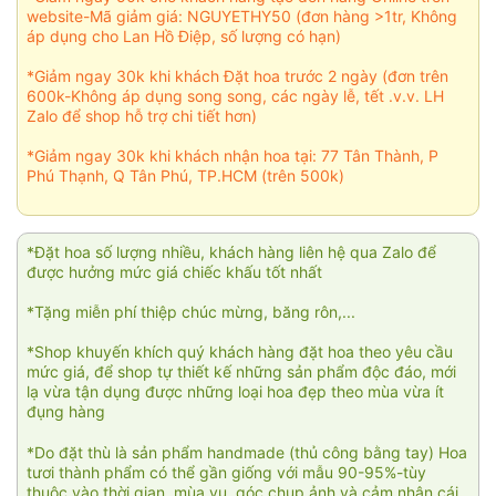
website-Mã giảm giá: NGUYETHY50 (đơn hàng >1tr, Không
áp dụng cho Lan Hồ Điệp, số lượng có hạn)
*Giảm ngay 30k khi khách Đặt hoa trước 2 ngày (đơn trên
600k-Không áp dụng song song, các ngày lễ, tết .v.v. LH
Zalo để shop hỗ trợ chi tiết hơn)
*Giảm ngay 30k khi khách nhận hoa tại: 77 Tân Thành, P
Phú Thạnh, Q Tân Phú, TP.HCM (trên 500k)
*Đặt hoa số lượng nhiều, khách hàng liên hệ qua Zalo để
được hưởng mức giá chiếc khấu tốt nhất
*Tặng miễn phí thiệp chúc mừng, băng rôn,...
*Shop khuyến khích quý khách hàng đặt hoa theo yêu cầu
mức giá, để shop tự thiết kế những sản phẩm độc đáo, mới
lạ vừa tận dụng được những loại hoa đẹp theo mùa vừa ít
đụng hàng
*Do đặt thù là sản phẩm handmade (thủ công bằng tay) Hoa
tươi thành phẩm có thể gần giống với mẫu 90-95%-tùy
thuộc vào thời gian, mùa vụ, góc chụp ảnh và cảm nhận cái