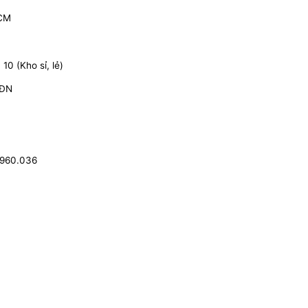
HCM
0 (Kho sỉ, lẻ)
 ĐN
.960.036