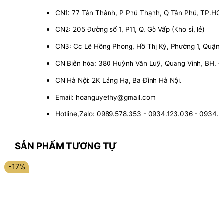
CN1: 77 Tân Thành, P Phú Thạnh, Q Tân Phú, TP.
CN2: 205 Đường số 1, P11, Q. Gò Vấp (Kho sỉ, lẻ)
CN3: Cc Lê Hồng Phong, Hồ Thị Kỷ, Phường 1, Quận 1
CN Biên hòa: 380 Huỳnh Văn Luỹ, Quang Vinh, BH,
CN Hà Nội: 2K Láng Hạ, Ba Đình Hà Nội.
Email: hoanguyethy@gmail.com
Hotline,Zalo: 0989.578.353 - 0934.123.036 - 0934
SẢN PHẨM TƯƠNG TỰ
-17%