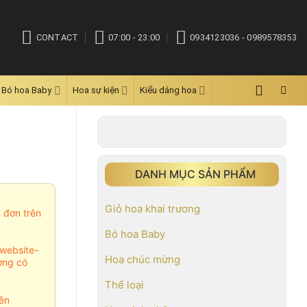
CONTACT
07:00 - 23:00
0934123036 - 0989578353
Bó hoa Baby
Hoa sự kiện
Kiểu dáng hoa
DANH MỤC SẢN PHẨM
Giỏ hoa khai trương
m đơn trên
Bó hoa Baby
website-
Hoa chúc mừng
ợng có
Thể loại
ên