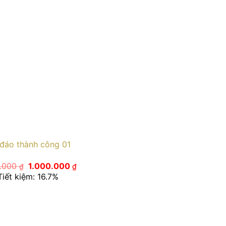
đáo thành công 01
Giá
Giá
0.000
1.000.000
₫
₫
gốc
hiện
Tiết kiệm: 16.7%
là:
tại
1.200.000 ₫.
là:
1.000.000 ₫.