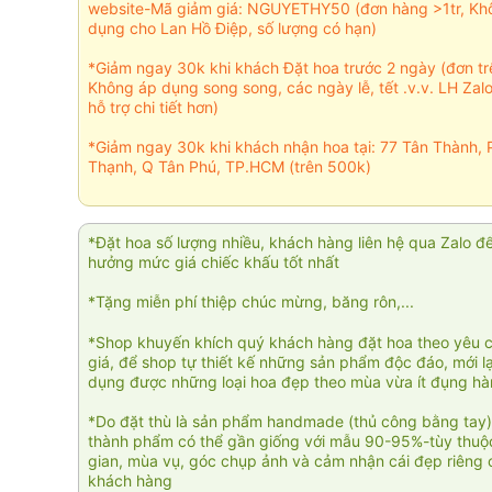
website-Mã giảm giá: NGUYETHY50 (đơn hàng >1tr, Kh
dụng cho Lan Hồ Điệp, số lượng có hạn)
*Giảm ngay 30k khi khách Đặt hoa trước 2 ngày (đơn t
Không áp dụng song song, các ngày lễ, tết .v.v. LH Zal
hỗ trợ chi tiết hơn)
*Giảm ngay 30k khi khách nhận hoa tại: 77 Tân Thành, 
Thạnh, Q Tân Phú, TP.HCM (trên 500k)
*Đặt hoa số lượng nhiều, khách hàng liên hệ qua Zalo đ
hưởng mức giá chiếc khấu tốt nhất
*Tặng miễn phí thiệp chúc mừng, băng rôn,...
*Shop khuyến khích quý khách hàng đặt hoa theo yêu 
giá, để shop tự thiết kế những sản phẩm độc đáo, mới l
dụng được những loại hoa đẹp theo mùa vừa ít đụng h
*Do đặt thù là sản phẩm handmade (thủ công bằng tay)
thành phẩm có thể gần giống với mẫu 90-95%-tùy thuộc
gian, mùa vụ, góc chụp ảnh và cảm nhận cái đẹp riêng 
khách hàng