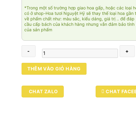
*Trong một số trường hợp giao hoa gấp, hoặc các loại 
có ở shop-Hoa tươi Nguyệt Hỷ sẽ thay thế loại hoa gần 
về phẩm chất như: màu sắc, kiểu dáng, giá trị .. để đáp
cầu cấp bách của khách hàng nhưng vẫn đảm bảo tính 
của sản phẩm
Như
THÊM VÀO GIỎ HÀNG
ý
01
số
CHAT ZALO
CHAT FACE
lượng