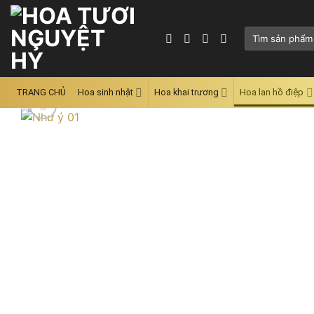
Skip
to
Tìm
content
kiếm:
TRANG CHỦ
Hoa sinh nhật
Hoa khai trương
Hoa lan hồ điệp