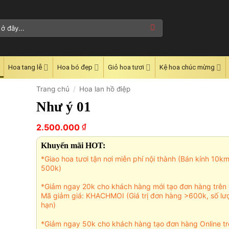
Hoa tang lễ
Hoa bó đẹp
Giỏ hoa tươi
Kệ hoa chúc mừng
Trang chủ
/
Hoa lan hồ điệp
Như ý 01
₫
2.500.000
Khuyến mãi HOT:
*Giao hoa tươi tận nơi miễn phí nội thành (Bán kính 10k
500k)
*Giảm ngay 20k cho khách hàng mới tạo đơn hàng trên 
Mã giảm giá: KHACHMOI (Giá trị đơn hàng >600k, số lư
hạn)
*Giảm ngay 50k cho khách hàng tạo đơn hàng Online tr