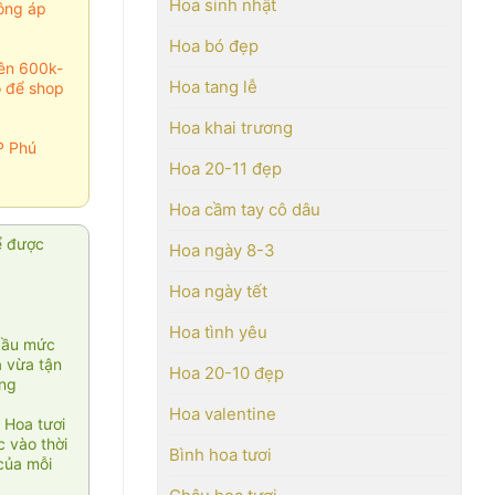
Hoa sinh nhật
ông áp
Hoa bó đẹp
rên 600k-
Hoa tang lễ
o để shop
Hoa khai trương
P Phú
Hoa 20-11 đẹp
Hoa cầm tay cô dâu
ể được
Hoa ngày 8-3
Hoa ngày tết
Hoa tình yêu
cầu mức
ạ vừa tận
Hoa 20-10 đẹp
àng
Hoa valentine
 Hoa tươi
 vào thời
Bình hoa tươi
của mỗi