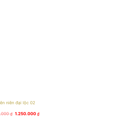
ên niên đại lộc 02
Giá
Giá
0.000
1.250.000
₫
₫