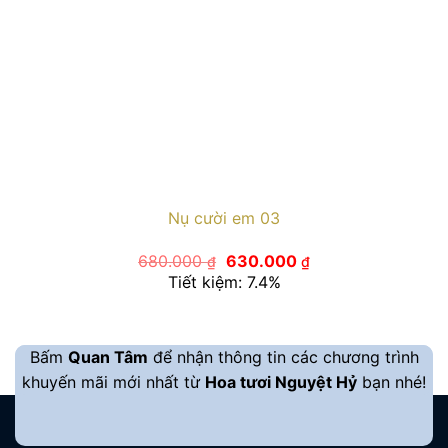
Nụ cười em 03
Giá
Giá
680.000
630.000
₫
₫
gốc
hiện
Tiết kiệm: 7.4%
là:
tại
680.000 ₫.
là:
630.000 ₫.
Bấm
Quan Tâm
để nhận thông tin các chương trình
khuyến mãi mới nhất từ
Hoa tươi Nguyệt Hỷ
bạn nhé!