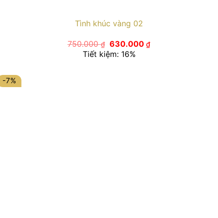
Tình khúc vàng 02
Giá
Giá
750.000
630.000
₫
₫
gốc
hiện
Tiết kiệm: 16%
là:
tại
750.000 ₫.
là:
630.000 ₫.
-7%