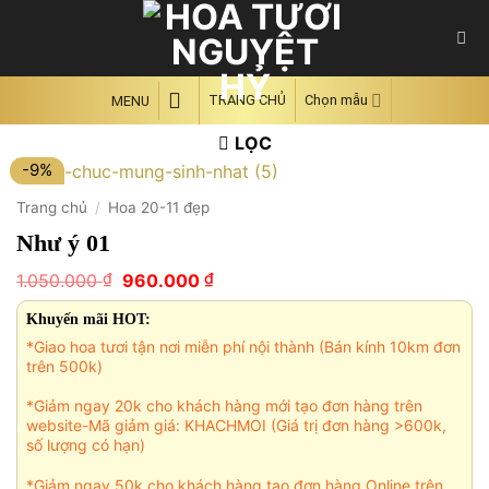
Skip
to
content
TRANG CHỦ
Chọn mẫu
MENU
LỌC
-9%
Trang chủ
/
Hoa 20-11 đẹp
Như ý 01
Giá
Giá
₫
₫
1.050.000
960.000
gốc
hiện
là:
tại
Khuyến mãi HOT:
1.050.000 ₫.
là:
*Giao hoa tươi tận nơi miễn phí nội thành (Bán kính 10km đơn
960.000 ₫.
trên 500k)
*Giảm ngay 20k cho khách hàng mới tạo đơn hàng trên
website-Mã giảm giá: KHACHMOI (Giá trị đơn hàng >600k,
số lượng có hạn)
*Giảm ngay 50k cho khách hàng tạo đơn hàng Online trên