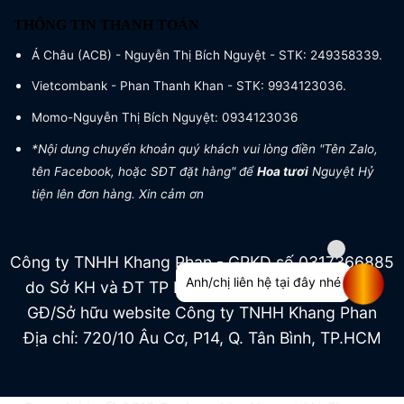
THÔNG TIN THANH TOÁN
Á Châu (ACB) - Nguyễn Thị Bích Nguyệt - STK: 249358339.
Vietcombank - Phan Thanh Khan - STK: 9934123036.
Momo-Nguyễn Thị Bích Nguyệt: 0934123036
*Nội dung chuyển khoản quý khách vui lòng điền "Tên Zalo,
tên Facebook, hoặc SĐT đặt hàng" để
Hoa tươi
Nguyệt Hỷ
tiện lên đơn hàng. Xin cảm ơn
Công ty TNHH Khang Phan - GPKD số 0317366885
Anh/chị liên hệ tại đây nhé
do Sở KH và ĐT TP HCM cấp ngày 04/07/2022
GĐ/Sở hữu website Công ty TNHH Khang Phan
Địa chỉ: 720/10 Âu Cơ, P14, Q. Tân Bình, TP.HCM