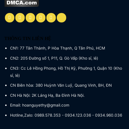
THÔNG TIN LIÊN HỆ
CN1: 77 Tân Thành, P Hòa Thạnh, Q Tân Phú, HCM
CN2: 205 Đường số 1, P11, Q. Gò Vấp (Kho sỉ, lẻ)
CN3: Cc Lê Hồng Phong, Hồ Thị Kỷ, Phường 1, Quận 10 (Kho
sỉ, lẻ)
CN Biên hòa: 380 Huỳnh Văn Luỹ, Quang Vinh, BH, ĐN
CN Hà Nội: 2K Láng Hạ, Ba Đình Hà Nội.
Email: hoanguyethy@gmail.com
Hotline,Zalo: 0989.578.353 - 0934.123.036 - 0934.960.036