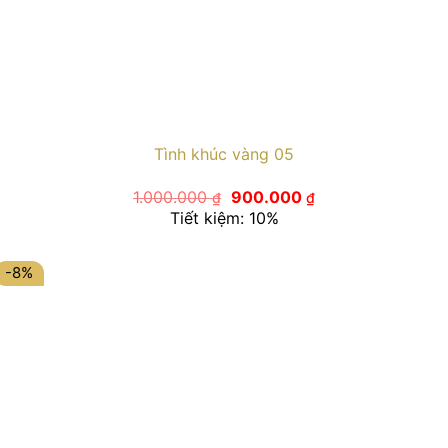
Tình khúc vàng 05
Giá
Giá
1.000.000
900.000
₫
₫
gốc
hiện
Tiết kiệm: 10%
là:
tại
1.000.000 ₫.
là:
900.000 ₫.
-8%