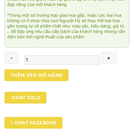
đẹp riêng của mỗi khách hàng
*Trong một số trường hợp giao hoa gấp, hoặc các loại hoa
không có ở shop-Hoa tươi Nguyệt Hỷ sẽ thay thế loại hoa
gần tương tự về phẩm chất như: màu sắc, kiểu dáng, giá trị
.. để đáp ứng nhu cầu cấp bách của khách hàng nhưng vẫn
đảm bảo tính nghệ thuật của sản phẩm
Như
THÊM VÀO GIỎ HÀNG
ý
01
số
CHAT ZALO
lượng
CHAT FACEBOOK