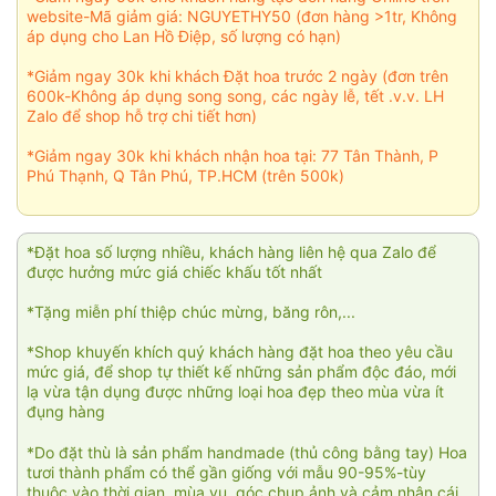
website-Mã giảm giá: NGUYETHY50 (đơn hàng >1tr, Không
áp dụng cho Lan Hồ Điệp, số lượng có hạn)
*Giảm ngay 30k khi khách Đặt hoa trước 2 ngày (đơn trên
600k-Không áp dụng song song, các ngày lễ, tết .v.v. LH
Zalo để shop hỗ trợ chi tiết hơn)
*Giảm ngay 30k khi khách nhận hoa tại: 77 Tân Thành, P
Phú Thạnh, Q Tân Phú, TP.HCM (trên 500k)
*Đặt hoa số lượng nhiều, khách hàng liên hệ qua Zalo để
được hưởng mức giá chiếc khấu tốt nhất
*Tặng miễn phí thiệp chúc mừng, băng rôn,...
*Shop khuyến khích quý khách hàng đặt hoa theo yêu cầu
mức giá, để shop tự thiết kế những sản phẩm độc đáo, mới
lạ vừa tận dụng được những loại hoa đẹp theo mùa vừa ít
đụng hàng
*Do đặt thù là sản phẩm handmade (thủ công bằng tay) Hoa
tươi thành phẩm có thể gần giống với mẫu 90-95%-tùy
thuộc vào thời gian, mùa vụ, góc chụp ảnh và cảm nhận cái