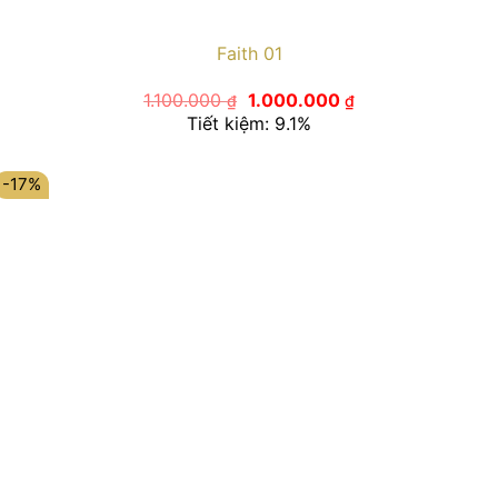
Faith 01
Giá
Giá
1.100.000
1.000.000
₫
₫
gốc
hiện
Tiết kiệm: 9.1%
là:
tại
1.100.000 ₫.
là:
1.000.000 ₫.
-17%