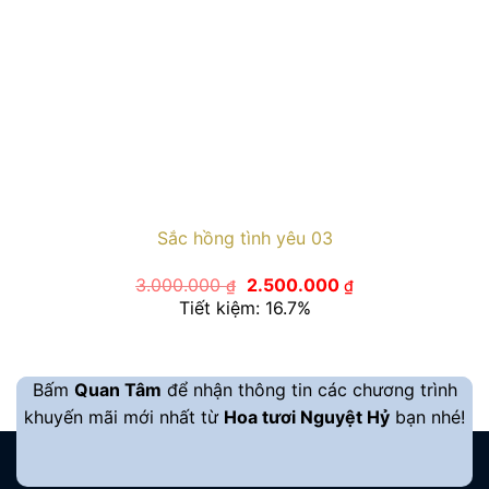
Sắc hồng tình yêu 03
Giá
Giá
3.000.000
2.500.000
₫
₫
gốc
hiện
Tiết kiệm: 16.7%
là:
tại
3.000.000 ₫.
là:
2.500.000 ₫.
Bấm
Quan Tâm
để nhận thông tin các chương trình
khuyến mãi mới nhất từ
Hoa tươi Nguyệt Hỷ
bạn nhé!