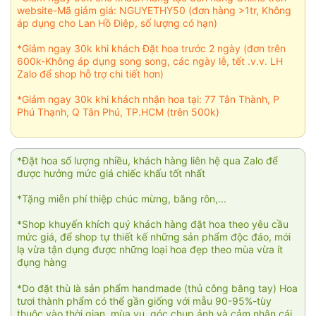
website-Mã giảm giá: NGUYETHY50 (đơn hàng >1tr, Không
áp dụng cho Lan Hồ Điệp, số lượng có hạn)
*Giảm ngay 30k khi khách Đặt hoa trước 2 ngày (đơn trên
600k-Không áp dụng song song, các ngày lễ, tết .v.v. LH
Zalo để shop hỗ trợ chi tiết hơn)
*Giảm ngay 30k khi khách nhận hoa tại: 77 Tân Thành, P
Phú Thạnh, Q Tân Phú, TP.HCM (trên 500k)
*Đặt hoa số lượng nhiều, khách hàng liên hệ qua Zalo để
được hưởng mức giá chiếc khấu tốt nhất
*Tặng miễn phí thiệp chúc mừng, băng rôn,...
*Shop khuyến khích quý khách hàng đặt hoa theo yêu cầu
mức giá, để shop tự thiết kế những sản phẩm độc đáo, mới
lạ vừa tận dụng được những loại hoa đẹp theo mùa vừa ít
đụng hàng
*Do đặt thù là sản phẩm handmade (thủ công bằng tay) Hoa
tươi thành phẩm có thể gần giống với mẫu 90-95%-tùy
thuộc vào thời gian, mùa vụ, góc chụp ảnh và cảm nhận cái