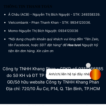
THÔNG TIN THANH TOÁN
Á Châu (ACB) - Nguyễn Thị Bích Nguyệt - STK: 249358339.
Vietcombank - Phan Thanh Khan - STK: 9934123036.
Momo-Nguyễn Thị Bích Nguyệt: 0934123036
*Nội dung chuyển khoản quý khách vui lòng điền "Tên Zalo,
tên Facebook, hoặc SĐT đặt hàng" để
Hoa tươi
Nguyệt Hỷ
tiện lên đơn hàng. Xin cảm ơn
Công ty TNHH Khang Phan - GPKD số 0317366885
Anh/chị liên hệ tại đây nhé
do Sở KH và ĐT TP HCM cấp ngày 04/07/2022
GĐ/Sở hữu website Công ty TNHH Khang Phan
Địa chỉ: 720/10 Âu Cơ, P14, Q. Tân Bình, TP.HCM