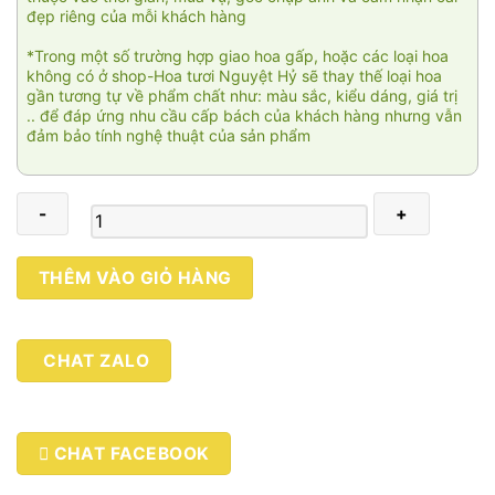
đẹp riêng của mỗi khách hàng
*Trong một số trường hợp giao hoa gấp, hoặc các loại hoa
không có ở shop-Hoa tươi Nguyệt Hỷ sẽ thay thế loại hoa
gần tương tự về phẩm chất như: màu sắc, kiểu dáng, giá trị
.. để đáp ứng nhu cầu cấp bách của khách hàng nhưng vẫn
đảm bảo tính nghệ thuật của sản phẩm
Nguyện
THÊM VÀO GIỎ HÀNG
ước
thanh
xuân
CHAT ZALO
01
số
lượng
CHAT FACEBOOK