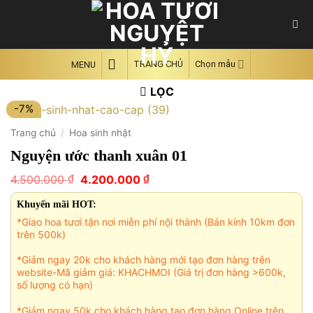
Skip
to
content
TRANG CHỦ
Chọn mẫu
MENU
LỌC
-7%
Trang chủ
/
Hoa sinh nhật
Nguyện ước thanh xuân 01
Giá
Giá
₫
₫
4.500.000
4.200.000
gốc
hiện
là:
tại
Khuyến mãi HOT:
4.500.000 ₫.
là:
*Giao hoa tươi tận nơi miễn phí nội thành (Bán kính 10km đơn
4.200.000 ₫.
trên 500k)
*Giảm ngay 20k cho khách hàng mới tạo đơn hàng trên
website-Mã giảm giá: KHACHMOI (Giá trị đơn hàng >600k,
số lượng có hạn)
*Giảm ngay 50k cho khách hàng tạo đơn hàng Online trên