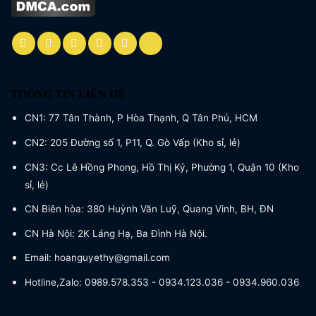
THÔNG TIN LIÊN HỆ
CN1: 77 Tân Thành, P Hòa Thạnh, Q Tân Phú, HCM
CN2: 205 Đường số 1, P11, Q. Gò Vấp (Kho sỉ, lẻ)
CN3: Cc Lê Hồng Phong, Hồ Thị Kỷ, Phường 1, Quận 10 (Kho
sỉ, lẻ)
CN Biên hòa: 380 Huỳnh Văn Luỹ, Quang Vinh, BH, ĐN
CN Hà Nội: 2K Láng Hạ, Ba Đình Hà Nội.
Email: hoanguyethy@gmail.com
Hotline,Zalo: 0989.578.353 - 0934.123.036 - 0934.960.036