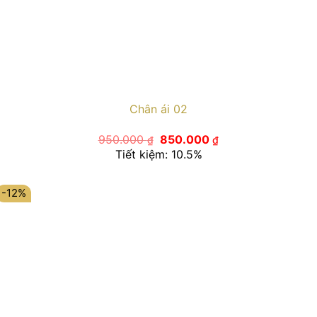
Chân ái 02
Giá
Giá
950.000
850.000
₫
₫
gốc
hiện
Tiết kiệm: 10.5%
là:
tại
950.000 ₫.
là:
850.000 ₫.
-12%