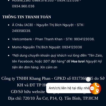
Hotline,Zalo: 0989.578.353 - 0934.123.036 -
0934.960.036
THÔNG TIN THANH TOÁN
Á Châu (ACB) - Nguyễn Thị Bích Nguyệt - STK:
249358339.
Vietcombank - Phan Thanh Khan - STK: 9934123036.
Momo-Nguyễn Thị Bích Nguyệt: 0934123036
*Nội dung chuyển khoản quý khách vui lòng điền "Tên Zalo,
tên Facebook, hoặc SĐT đặt hàng" để
Hoa tươi
Nguyệt Hỷ
tiện lên đơn hàng. Xin cảm ơn
Công ty TNHH Khang Phan - GPKD số 0317366885 do Sở
KH và ĐT TP HCM cấp ngày 04/07/2022
Anh/chị liên hệ tại đây nhé
GĐ/Sở hữu website Công ty TNHH Khang Phan
Địa chỉ: 720/10 Âu Cơ, P14, Q. Tân Bình, TP.HCM