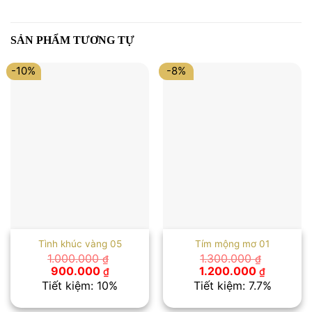
SẢN PHẨM TƯƠNG TỰ
-10%
-8%
Tình khúc vàng 05
Tím mộng mơ 01
1.000.000
1.300.000
₫
₫
Giá
Giá
Giá
Giá
900.000
1.200.000
₫
₫
gốc
hiện
gốc
hiện
Tiết kiệm: 10%
Tiết kiệm: 7.7%
là:
tại
là:
tại
1.000.000 ₫.
là:
1.300.000 ₫.
là: