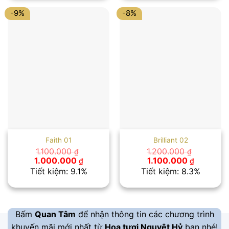
900.000 ₫.
1.200.00
-9%
-8%
Faith 01
Brilliant 02
1.100.000
1.200.000
₫
₫
Giá
Giá
Giá
Giá
1.000.000
1.100.000
₫
₫
gốc
hiện
gốc
hiện
Tiết kiệm: 9.1%
Tiết kiệm: 8.3%
là:
tại
là:
tại
1.100.000 ₫.
là:
1.200.000 ₫.
là:
1.000.000 ₫.
1.100.000
Bấm
Quan Tâm
để nhận thông tin các chương trình
khuyến mãi mới nhất từ
Hoa tươi Nguyệt Hỷ
bạn nhé!