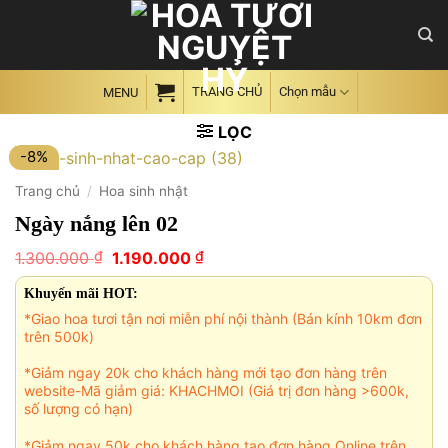
Skip
to
content
TRANG CHỦ
Chọn mẫu
MENU
LỌC
-8%
Trang chủ
/
Hoa sinh nhật
Ngày nắng lên 02
Giá
Giá
₫
₫
1.300.000
1.190.000
gốc
hiện
là:
tại
Khuyến mãi HOT:
1.300.000 ₫.
là:
*Giao hoa tươi tận nơi miễn phí nội thành (Bán kính 10km đơn
1.190.000 ₫.
trên 500k)
*Giảm ngay 20k cho khách hàng mới tạo đơn hàng trên
website-Mã giảm giá: KHACHMOI (Giá trị đơn hàng >600k,
số lượng có hạn)
*Giảm ngay 50k cho khách hàng tạo đơn hàng Online trên