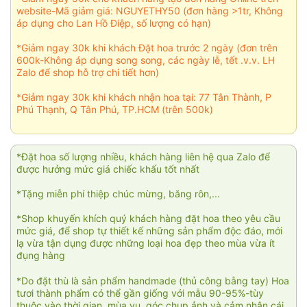
website-Mã giảm giá: NGUYETHY50 (đơn hàng >1tr, Không
áp dụng cho Lan Hồ Điệp, số lượng có hạn)
*Giảm ngay 30k khi khách Đặt hoa trước 2 ngày (đơn trên
600k-Không áp dụng song song, các ngày lễ, tết .v.v. LH
Zalo để shop hỗ trợ chi tiết hơn)
*Giảm ngay 30k khi khách nhận hoa tại: 77 Tân Thành, P
Phú Thạnh, Q Tân Phú, TP.HCM (trên 500k)
*Đặt hoa số lượng nhiều, khách hàng liên hệ qua Zalo để
được hưởng mức giá chiếc khấu tốt nhất
*Tặng miễn phí thiệp chúc mừng, băng rôn,...
*Shop khuyến khích quý khách hàng đặt hoa theo yêu cầu
mức giá, để shop tự thiết kế những sản phẩm độc đáo, mới
lạ vừa tận dụng được những loại hoa đẹp theo mùa vừa ít
đụng hàng
*Do đặt thù là sản phẩm handmade (thủ công bằng tay) Hoa
tươi thành phẩm có thể gần giống với mẫu 90-95%-tùy
thuộc vào thời gian, mùa vụ, góc chụp ảnh và cảm nhận cái