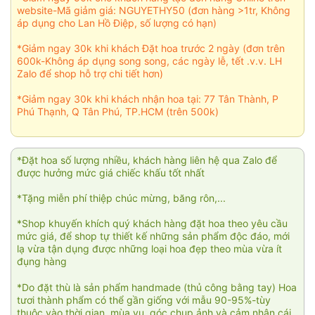
website-Mã giảm giá: NGUYETHY50 (đơn hàng >1tr, Không
áp dụng cho Lan Hồ Điệp, số lượng có hạn)
*Giảm ngay 30k khi khách Đặt hoa trước 2 ngày (đơn trên
600k-Không áp dụng song song, các ngày lễ, tết .v.v. LH
Zalo để shop hỗ trợ chi tiết hơn)
*Giảm ngay 30k khi khách nhận hoa tại: 77 Tân Thành, P
Phú Thạnh, Q Tân Phú, TP.HCM (trên 500k)
*Đặt hoa số lượng nhiều, khách hàng liên hệ qua Zalo để
được hưởng mức giá chiếc khấu tốt nhất
*Tặng miễn phí thiệp chúc mừng, băng rôn,...
*Shop khuyến khích quý khách hàng đặt hoa theo yêu cầu
mức giá, để shop tự thiết kế những sản phẩm độc đáo, mới
lạ vừa tận dụng được những loại hoa đẹp theo mùa vừa ít
đụng hàng
*Do đặt thù là sản phẩm handmade (thủ công bằng tay) Hoa
tươi thành phẩm có thể gần giống với mẫu 90-95%-tùy
thuộc vào thời gian, mùa vụ, góc chụp ảnh và cảm nhận cái