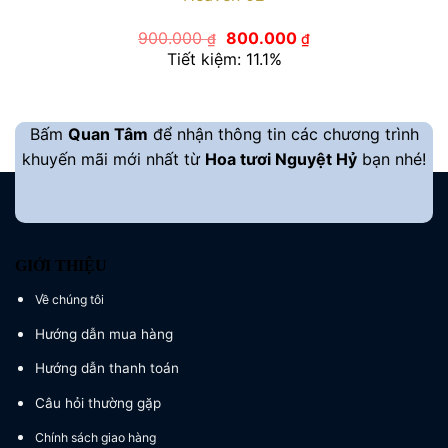
Giá
Giá
900.000
800.000
₫
₫
gốc
hiện
Tiết kiệm: 11.1%
là:
tại
900.000 ₫.
là:
800.000 ₫.
Bấm
Quan Tâm
để nhận thông tin các chương trình
khuyến mãi mới nhất từ
Hoa tươi Nguyệt Hỷ
bạn nhé!
GIỚI THIỆU
Về chúng tôi
Hướng dẫn mua hàng
Hướng dẫn thanh toán
Câu hỏi thường gặp
Chính sách giao hàng