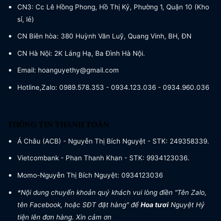
CN3: Cc Lê Hồng Phong, Hồ Thị Kỷ, Phường 1, Quận 10 (Kho
sỉ, lẻ)
CN Biên hòa: 380 Huỳnh Văn Luỹ, Quang Vinh, BH, ĐN
CN Hà Nội: 2K Láng Hạ, Ba Đình Hà Nội.
Email: hoanguyethy@gmail.com
Hotline,Zalo: 0989.578.353 - 0934.123.036 - 0934.960.036
THÔNG TIN THANH TOÁN
Á Châu (ACB) - Nguyễn Thị Bích Nguyệt - STK: 249358339.
Vietcombank - Phan Thanh Khan - STK: 9934123036.
Momo-Nguyễn Thị Bích Nguyệt: 0934123036
*Nội dung chuyển khoản quý khách vui lòng điền "Tên Zalo,
tên Facebook, hoặc SĐT đặt hàng" để
Hoa tươi
Nguyệt Hỷ
tiện lên đơn hàng. Xin cảm ơn