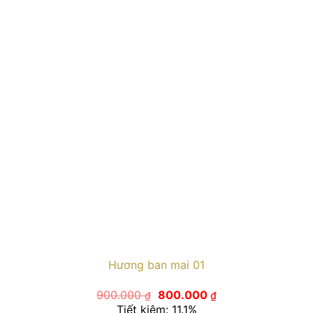
Hương ban mai 01
Giá
Giá
900.000
800.000
₫
₫
gốc
hiện
Tiết kiệm: 11.1%