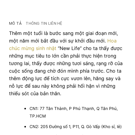
MÔ TẢ
THÔNG TIN LIÊN HỆ
Thêm một tuổi là bước sang một giai đoạn mới,
một năm mới bắt đầu với sự khởi đầu mới.
Hoa
chúc mừng sinh nhật
“New Life” cho ta thấy được
những mục tiêu to lớn cần phải thực hiện trong
tương lai, thấy được những tươi sáng, rạng rỡ của
cuộc sống đang chờ đón mình phía trước. Cho ta
thêm động lực để tích cực vươn lên, hăng say và
nỗ lực để sau này không phải hối hận vì những
thiếu sót của bản thân.
CN1: 77 Tân Thành, P Phú Thạnh, Q Tân Phú,
TP.HCM
CN2: 205 Đường số 1, P11, Q. Gò Vấp (Kho sỉ, lẻ)