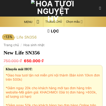
Skip
to
content
TRANG CHỦ
Chọn mẫu
MENU
LỌC
-13%
Trang chủ
/
Hoa sinh nhật
New Life SN356
Giá
Giá
₫
₫
750.000
650.000
gốc
hiện
là:
tại
Khuyến mãi HOT:
750.000 ₫.
là:
*Giao hoa tươi tận nơi miễn phí nội thành (Bán kính 10km đơn
650.000 ₫.
trên 500k)
*Giảm ngay 20k cho khách hàng mới tạo đơn hàng trên
website-Mã giảm giá: KHACHMOI (Giá trị đơn hàng >600k,
số lượng có hạn)
*Giảm ngay 50k cho khách hàng tạo đơn hàng Online trên