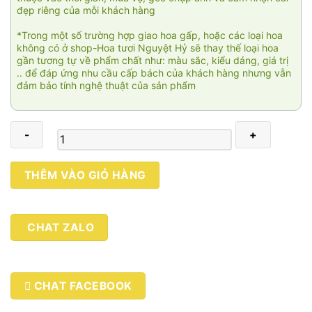
đẹp riêng của mỗi khách hàng
*Trong một số trường hợp giao hoa gấp, hoặc các loại hoa
không có ở shop-Hoa tươi Nguyệt Hỷ sẽ thay thế loại hoa
gần tương tự về phẩm chất như: màu sắc, kiểu dáng, giá trị
.. để đáp ứng nhu cầu cấp bách của khách hàng nhưng vẫn
đảm bảo tính nghệ thuật của sản phẩm
New
THÊM VÀO GIỎ HÀNG
Life
SN356
số
CHAT ZALO
lượng
CHAT FACEBOOK