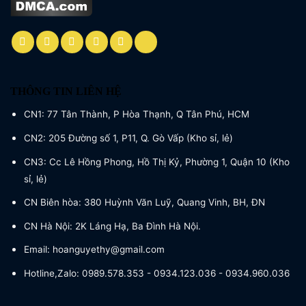
THÔNG TIN LIÊN HỆ
CN1: 77 Tân Thành, P Hòa Thạnh, Q Tân Phú, HCM
CN2: 205 Đường số 1, P11, Q. Gò Vấp (Kho sỉ, lẻ)
CN3: Cc Lê Hồng Phong, Hồ Thị Kỷ, Phường 1, Quận 10 (Kho
sỉ, lẻ)
CN Biên hòa: 380 Huỳnh Văn Luỹ, Quang Vinh, BH, ĐN
CN Hà Nội: 2K Láng Hạ, Ba Đình Hà Nội.
Email: hoanguyethy@gmail.com
Hotline,Zalo: 0989.578.353 - 0934.123.036 - 0934.960.036