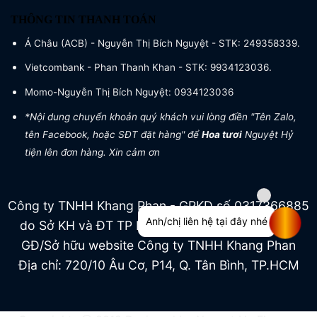
THÔNG TIN THANH TOÁN
Á Châu (ACB) - Nguyễn Thị Bích Nguyệt - STK: 249358339.
Vietcombank - Phan Thanh Khan - STK: 9934123036.
Momo-Nguyễn Thị Bích Nguyệt: 0934123036
*Nội dung chuyển khoản quý khách vui lòng điền "Tên Zalo,
tên Facebook, hoặc SĐT đặt hàng" để
Hoa tươi
Nguyệt Hỷ
tiện lên đơn hàng. Xin cảm ơn
Công ty TNHH Khang Phan - GPKD số 0317366885
Anh/chị liên hệ tại đây nhé
do Sở KH và ĐT TP HCM cấp ngày 04/07/2022
GĐ/Sở hữu website Công ty TNHH Khang Phan
Địa chỉ: 720/10 Âu Cơ, P14, Q. Tân Bình, TP.HCM