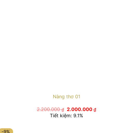
Nàng thơ 01
Giá
Giá
2.200.000
2.000.000
₫
₫
gốc
hiện
Tiết kiệm: 9.1%
là:
tại
2.200.000 ₫.
là:
2.000.000 ₫.
-9%