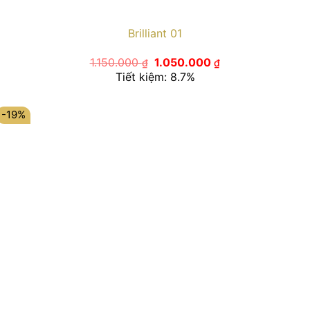
Brilliant 01
Giá
Giá
1.150.000
1.050.000
₫
₫
gốc
hiện
Tiết kiệm: 8.7%
là:
tại
1.150.000 ₫.
là:
1.050.000 ₫.
-19%