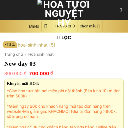
Skip
to
content
TRANG CHỦ
Chọn mẫu
MENU
LỌC
-13%
Trang chủ
/
Hoa sinh nhật
New day 03
Giá
Giá
₫
₫
800.000
700.000
gốc
hiện
là:
tại
Khuyến mãi HOT:
800.000 ₫.
là:
*Giao hoa tươi tận nơi miễn phí nội thành (Bán kính 10km đơn
700.000 ₫.
trên 500k)
*Giảm ngay 20k cho khách hàng mới tạo đơn hàng trên
website-Mã giảm giá: KHACHMOI (Giá trị đơn hàng >600k,
số lượng có hạn)
*Giảm ngay 50k cho khách hàng tạo đơn hàng Online trên