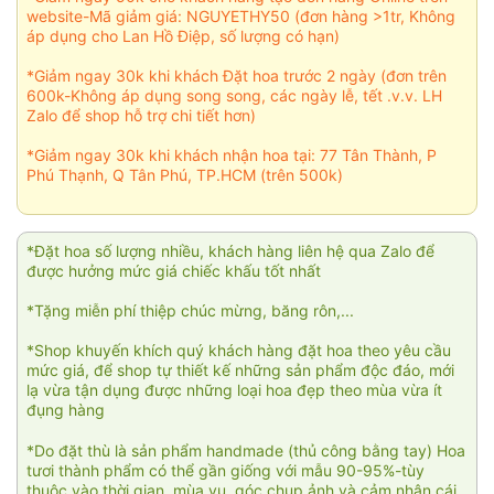
website-Mã giảm giá: NGUYETHY50 (đơn hàng >1tr, Không
áp dụng cho Lan Hồ Điệp, số lượng có hạn)
*Giảm ngay 30k khi khách Đặt hoa trước 2 ngày (đơn trên
600k-Không áp dụng song song, các ngày lễ, tết .v.v. LH
Zalo để shop hỗ trợ chi tiết hơn)
*Giảm ngay 30k khi khách nhận hoa tại: 77 Tân Thành, P
Phú Thạnh, Q Tân Phú, TP.HCM (trên 500k)
*Đặt hoa số lượng nhiều, khách hàng liên hệ qua Zalo để
được hưởng mức giá chiếc khấu tốt nhất
*Tặng miễn phí thiệp chúc mừng, băng rôn,...
*Shop khuyến khích quý khách hàng đặt hoa theo yêu cầu
mức giá, để shop tự thiết kế những sản phẩm độc đáo, mới
lạ vừa tận dụng được những loại hoa đẹp theo mùa vừa ít
đụng hàng
*Do đặt thù là sản phẩm handmade (thủ công bằng tay) Hoa
tươi thành phẩm có thể gần giống với mẫu 90-95%-tùy
thuộc vào thời gian, mùa vụ, góc chụp ảnh và cảm nhận cái