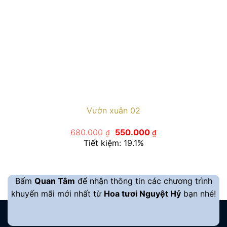
Vườn xuân 02
Giá
Giá
680.000
550.000
₫
₫
gốc
hiện
Tiết kiệm: 19.1%
là:
tại
680.000 ₫.
là:
550.000 ₫.
Bấm
Quan Tâm
để nhận thông tin các chương trình
khuyến mãi mới nhất từ
Hoa tươi Nguyệt Hỷ
bạn nhé!