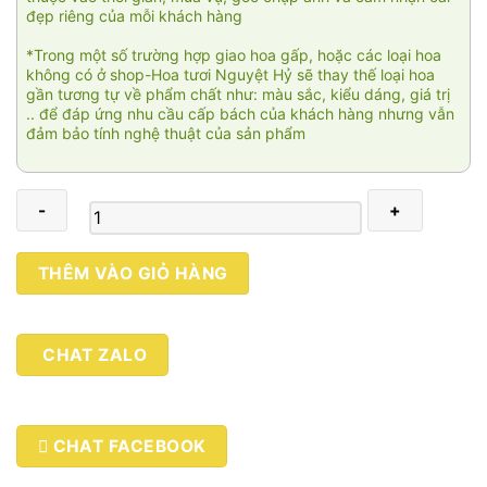
đẹp riêng của mỗi khách hàng
*Trong một số trường hợp giao hoa gấp, hoặc các loại hoa
không có ở shop-Hoa tươi Nguyệt Hỷ sẽ thay thế loại hoa
gần tương tự về phẩm chất như: màu sắc, kiểu dáng, giá trị
.. để đáp ứng nhu cầu cấp bách của khách hàng nhưng vẫn
đảm bảo tính nghệ thuật của sản phẩm
New
THÊM VÀO GIỎ HÀNG
day
03
số
CHAT ZALO
lượng
CHAT FACEBOOK