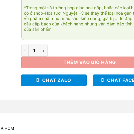
*Trong một số trường hợp giao hoa gấp, hoặc các loại 
có ở shop-Hoa tươi Nguyệt Hỷ sẽ thay thế loại hoa gần 
về phẩm chất như: màu sắc, kiểu dáng, giá trị .. để đáp
cầu cấp bách của khách hàng nhưng vẫn đảm bảo tính 
của sản phẩm
New day 02 số lượng
THÊM VÀO GIỎ HÀNG
CHAT ZALO
CHAT FAC
 TP.HCM