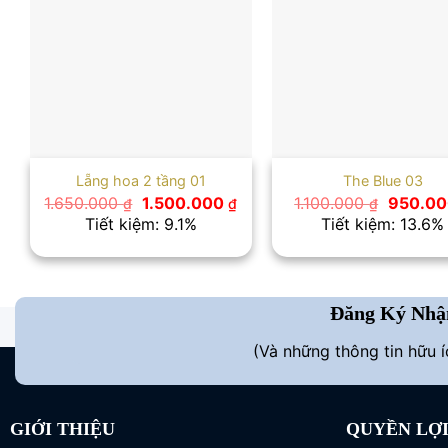
Lẵng hoa 2 tầng 01
The Blue 03
Giá
Giá
Giá
1.650.000
1.500.000
1.100.000
950.0
₫
₫
₫
gốc
hiện
gốc
Tiết kiệm: 9.1%
Tiết kiệm: 13.6%
là:
tại
là:
1.650.000 ₫.
là:
1.100.00
1.500.000 ₫.
Đăng Ký Nhậ
(Và những thông tin hữu 
GIỚI THIỆU
QUYỀN LỢ