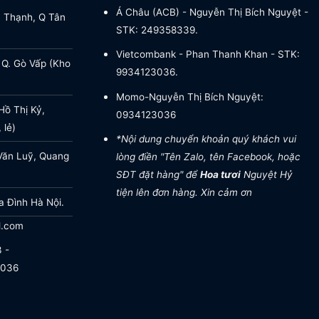
Á Châu (ACB) - Nguyễn Thị Bích Nguyệt -
a Thạnh, Q Tân
STK: 249358339.
Vietcombank - Phan Thanh Khan - STK:
 Q. Gò Vấp (Kho
9934123036.
Momo-Nguyễn Thị Bích Nguyệt:
ồ Thị Kỷ,
0934123036
 lẻ)
*Nội dung chuyển khoản quý khách vui
Văn Luỹ, Quang
lòng điền "Tên Zalo, tên Facebook, hoặc
SĐT đặt hàng" để
Hoa tươi
Nguyệt Hỷ
tiện lên đơn hàng. Xin cảm ơn
a Đình Hà Nội.
l.com
 -
.036