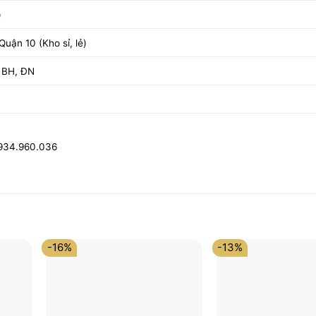
)
uận 10 (Kho sỉ, lẻ)
 BH, ĐN
0934.960.036
-16%
-13%