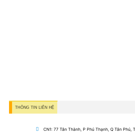
THÔNG TIN LIÊN HỆ
CN1: 77 Tân Thành, P Phú Thạnh, Q Tân Phú,