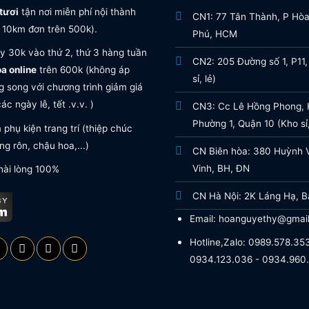
tươi
tận nơi miễn phí nội thành
CN1: 77 Tân Thành, P Hò
 10km đơn trên 500k).
Phú, HCM
y 30k vào thứ 2, thứ 3 hàng tuần
CN2: 205 Đường số 1, P11,
oa online
trên 600k (không áp
sỉ, lẻ)
 song với chương trình giảm giá
ác ngày lễ, tết .v.v. )
CN3: Cc Lê Hồng Phong, H
Phường 1, Quận 10 (Kho sỉ,
phụ kiện trang trí (thiệp chúc
g rôn, chậu hoa,...)
CN Biên hòa: 380 Huỳnh 
Vinh, BH, ĐN
hài lòng 100%
CN Hà Nội: 2K Láng Hạ, B
Email: hoanguyethy@gmai
Hotline,Zalo: 0989.578.353
0934.123.036 - 0934.960