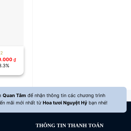
02
Giá
0.000
₫
c
hiện
13.3%
tại
.000 ₫.
là:
650.000 ₫.
m
Quan Tâm
để nhận thông tin các chương trình
ến mãi mới nhất từ
Hoa tươi Nguyệt Hỷ
bạn nhé!
THÔNG TIN THANH TOÁN