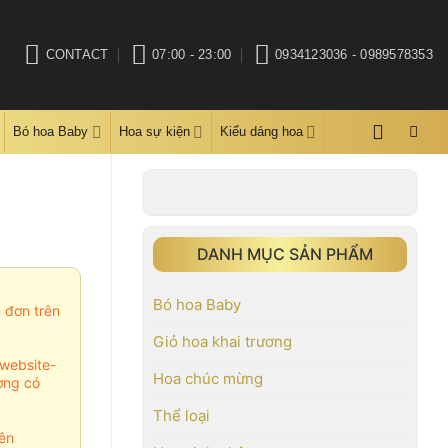
CONTACT
07:00 - 23:00
0934123036 - 0989578353
Bó hoa Baby
Hoa sự kiện
Kiểu dáng hoa
DANH MỤC SẢN PHẨM
Bó hoa Baby
m đơn trên
Giỏ hoa khai trương
website-
Hoa chúc mừng
ợng có
Thể loại
ên