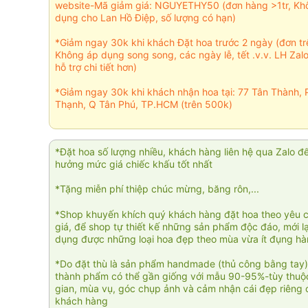
website-Mã giảm giá: NGUYETHY50 (đơn hàng >1tr, Kh
dụng cho Lan Hồ Điệp, số lượng có hạn)
*Giảm ngay 30k khi khách Đặt hoa trước 2 ngày (đơn t
Không áp dụng song song, các ngày lễ, tết .v.v. LH Zal
hỗ trợ chi tiết hơn)
*Giảm ngay 30k khi khách nhận hoa tại: 77 Tân Thành, 
Thạnh, Q Tân Phú, TP.HCM (trên 500k)
*Đặt hoa số lượng nhiều, khách hàng liên hệ qua Zalo đ
hưởng mức giá chiếc khấu tốt nhất
*Tặng miễn phí thiệp chúc mừng, băng rôn,...
*Shop khuyến khích quý khách hàng đặt hoa theo yêu 
giá, để shop tự thiết kế những sản phẩm độc đáo, mới l
dụng được những loại hoa đẹp theo mùa vừa ít đụng h
*Do đặt thù là sản phẩm handmade (thủ công bằng tay)
thành phẩm có thể gần giống với mẫu 90-95%-tùy thuộc
gian, mùa vụ, góc chụp ảnh và cảm nhận cái đẹp riêng 
khách hàng