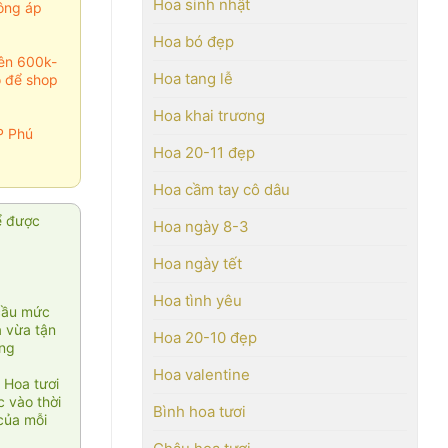
Hoa sinh nhật
ông áp
Hoa bó đẹp
rên 600k-
Hoa tang lễ
o để shop
Hoa khai trương
P Phú
Hoa 20-11 đẹp
Hoa cầm tay cô dâu
ể được
Hoa ngày 8-3
Hoa ngày tết
Hoa tình yêu
cầu mức
ạ vừa tận
Hoa 20-10 đẹp
àng
Hoa valentine
 Hoa tươi
 vào thời
Bình hoa tươi
của mỗi