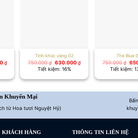
Tình khúc vàng 02
The Blue 
Giá
Giá
Giá
Giá
00
750.000
630.000
750.000
65
₫
₫
₫
₫
hiện
gốc
hiện
gố
Tiết kiệm: 16%
Tiết kiệm: 
tại
là:
tại
là:
0 ₫.
là:
750.000 ₫.
là:
750
950.000 ₫.
630.000 ₫.
n Khuyến Mại
Bấ
ích từ Hoa tươi Nguyệt Hỷ)
khuy
I KHÁCH HÀNG
THÔNG TIN LIÊN HỆ