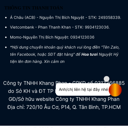
THÔNG TIN THANH TOÁN
Á Châu (ACB) - Nguyễn Thị Bích Nguyệt - STK: 249358339.
Vietcombank - Phan Thanh Khan - STK: 9934123036.
Momo-Nguyễn Thị Bích Nguyệt: 0934123036
*Nội dung chuyển khoản quý khách vui lòng điền "Tên Zalo,
tên Facebook, hoặc SĐT đặt hàng" để
Hoa tươi
Nguyệt Hỷ
tiện lên đơn hàng. Xin cảm ơn
Công ty TNHH Khang Phan - GPKD số 0317366885
Anh/chị liên hệ tại đây nhé
do Sở KH và ĐT TP HCM cấp ngày 04/07/2022
GĐ/Sở hữu website Công ty TNHH Khang Phan
Địa chỉ: 720/10 Âu Cơ, P14, Q. Tân Bình, TP.HCM