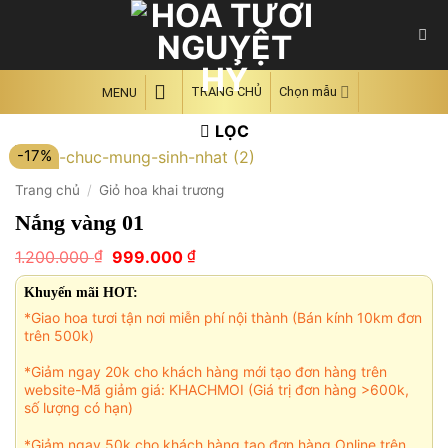
Skip
to
content
TRANG CHỦ
Chọn mẫu
MENU
LỌC
-17%
Trang chủ
/
Giỏ hoa khai trương
Nắng vàng 01
Giá
Giá
₫
₫
1.200.000
999.000
gốc
hiện
là:
tại
Khuyến mãi HOT:
1.200.000 ₫.
là:
*Giao hoa tươi tận nơi miễn phí nội thành (Bán kính 10km đơn
999.000 ₫.
trên 500k)
*Giảm ngay 20k cho khách hàng mới tạo đơn hàng trên
website-Mã giảm giá: KHACHMOI (Giá trị đơn hàng >600k,
số lượng có hạn)
*Giảm ngay 50k cho khách hàng tạo đơn hàng Online trên