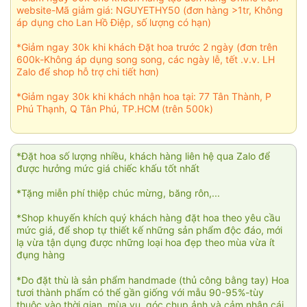
website-Mã giảm giá: NGUYETHY50 (đơn hàng >1tr, Không
áp dụng cho Lan Hồ Điệp, số lượng có hạn)
*Giảm ngay 30k khi khách Đặt hoa trước 2 ngày (đơn trên
600k-Không áp dụng song song, các ngày lễ, tết .v.v. LH
Zalo để shop hỗ trợ chi tiết hơn)
*Giảm ngay 30k khi khách nhận hoa tại: 77 Tân Thành, P
Phú Thạnh, Q Tân Phú, TP.HCM (trên 500k)
*Đặt hoa số lượng nhiều, khách hàng liên hệ qua Zalo để
được hưởng mức giá chiếc khấu tốt nhất
*Tặng miễn phí thiệp chúc mừng, băng rôn,...
*Shop khuyến khích quý khách hàng đặt hoa theo yêu cầu
mức giá, để shop tự thiết kế những sản phẩm độc đáo, mới
lạ vừa tận dụng được những loại hoa đẹp theo mùa vừa ít
đụng hàng
*Do đặt thù là sản phẩm handmade (thủ công bằng tay) Hoa
tươi thành phẩm có thể gần giống với mẫu 90-95%-tùy
thuộc vào thời gian, mùa vụ, góc chụp ảnh và cảm nhận cái