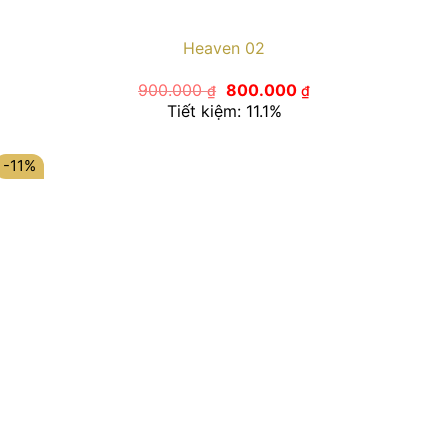
Heaven 02
Giá
Giá
900.000
800.000
₫
₫
gốc
hiện
Tiết kiệm: 11.1%
là:
tại
900.000 ₫.
là:
800.000 ₫.
-11%