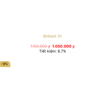
Brilliant 01
Giá
Giá
1.150.000
1.050.000
₫
₫
gốc
hiện
Tiết kiệm: 8.7%
là:
tại
1.150.000 ₫.
là:
1.050.000 ₫.
-9%