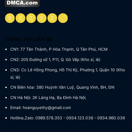
THÔNG TIN LIÊN HỆ
CN1: 77 Tân Thành, P Hòa Thạnh, Q Tân Phú, HCM
CN2: 205 Đường số 1, P11, Q. Gò Vấp (Kho sỉ, lẻ)
CN3: Cc Lê Hồng Phong, Hồ Thị Kỷ, Phường 1, Quận 10 (Kho
sỉ, lẻ)
CN Biên hòa: 380 Huỳnh Văn Luỹ, Quang Vinh, BH, ĐN
CN Hà Nội: 2K Láng Hạ, Ba Đình Hà Nội.
Email: hoanguyethy@gmail.com
Hotline,Zalo: 0989.578.353 - 0934.123.036 - 0934.960.036