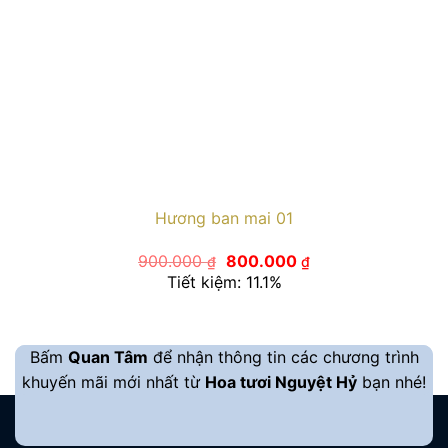
Hương ban mai 01
Giá
Giá
900.000
800.000
₫
₫
gốc
hiện
Tiết kiệm: 11.1%
là:
tại
900.000 ₫.
là:
800.000 ₫.
Bấm
Quan Tâm
để nhận thông tin các chương trình
khuyến mãi mới nhất từ
Hoa tươi Nguyệt Hỷ
bạn nhé!