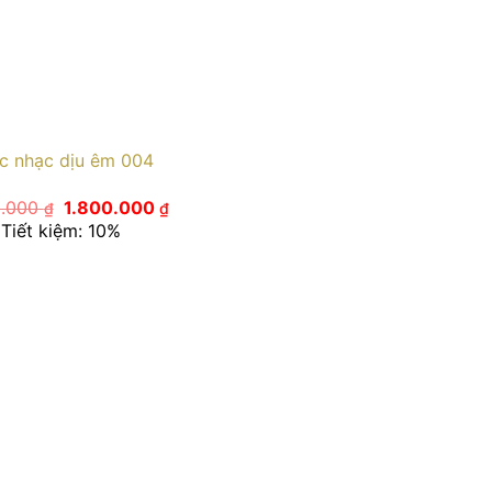
c nhạc dịu êm 004
Giá
Giá
0.000
1.800.000
₫
₫
gốc
hiện
Tiết kiệm: 10%
là:
tại
2.000.000 ₫.
là:
1.800.000 ₫.