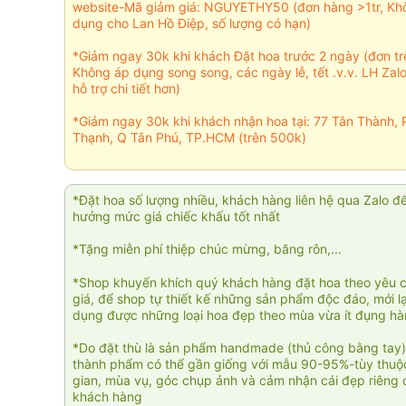
website-Mã giảm giá: NGUYETHY50 (đơn hàng >1tr, Kh
dụng cho Lan Hồ Điệp, số lượng có hạn)
*Giảm ngay 30k khi khách Đặt hoa trước 2 ngày (đơn t
Không áp dụng song song, các ngày lễ, tết .v.v. LH Zal
hỗ trợ chi tiết hơn)
*Giảm ngay 30k khi khách nhận hoa tại: 77 Tân Thành, 
Thạnh, Q Tân Phú, TP.HCM (trên 500k)
*Đặt hoa số lượng nhiều, khách hàng liên hệ qua Zalo đ
hưởng mức giá chiếc khấu tốt nhất
*Tặng miễn phí thiệp chúc mừng, băng rôn,...
*Shop khuyến khích quý khách hàng đặt hoa theo yêu 
giá, để shop tự thiết kế những sản phẩm độc đáo, mới l
dụng được những loại hoa đẹp theo mùa vừa ít đụng h
*Do đặt thù là sản phẩm handmade (thủ công bằng tay)
thành phẩm có thể gần giống với mẫu 90-95%-tùy thuộc
gian, mùa vụ, góc chụp ảnh và cảm nhận cái đẹp riêng 
khách hàng