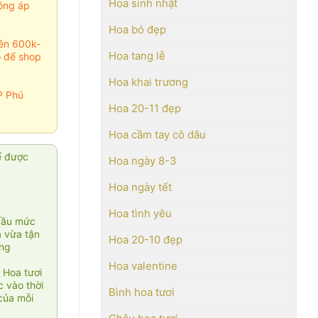
Hoa sinh nhật
ông áp
Hoa bó đẹp
rên 600k-
Hoa tang lễ
o để shop
Hoa khai trương
P Phú
Hoa 20-11 đẹp
Hoa cầm tay cô dâu
ể được
Hoa ngày 8-3
Hoa ngày tết
Hoa tình yêu
cầu mức
ạ vừa tận
Hoa 20-10 đẹp
àng
Hoa valentine
 Hoa tươi
 vào thời
Bình hoa tươi
của mỗi