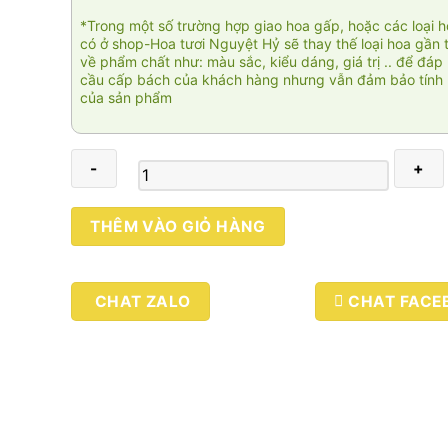
*Trong một số trường hợp giao hoa gấp, hoặc các loại 
có ở shop-Hoa tươi Nguyệt Hỷ sẽ thay thế loại hoa gần 
về phẩm chất như: màu sắc, kiểu dáng, giá trị .. để đáp
cầu cấp bách của khách hàng nhưng vẫn đảm bảo tính 
của sản phẩm
Mộc
THÊM VÀO GIỎ HÀNG
mạc
2
số
CHAT ZALO
CHAT FACE
lượng