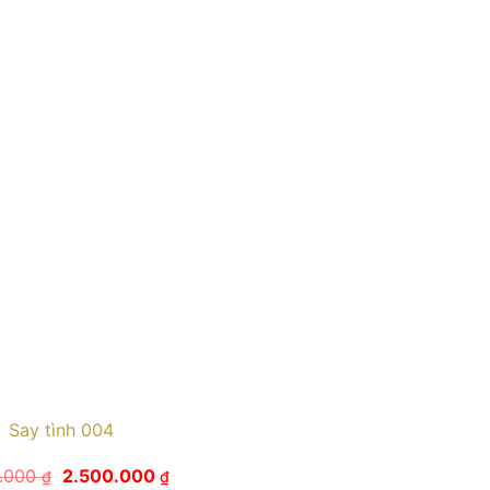
Say tình 004
Giá
Giá
0.000
2.500.000
₫
₫