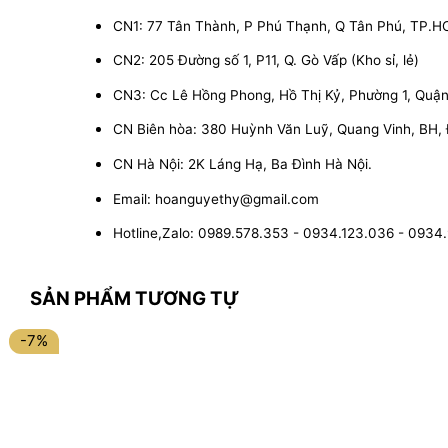
CN1: 77 Tân Thành, P Phú Thạnh, Q Tân Phú, TP.
CN2: 205 Đường số 1, P11, Q. Gò Vấp (Kho sỉ, lẻ)
CN3: Cc Lê Hồng Phong, Hồ Thị Kỷ, Phường 1, Quận 1
CN Biên hòa: 380 Huỳnh Văn Luỹ, Quang Vinh, BH,
CN Hà Nội: 2K Láng Hạ, Ba Đình Hà Nội.
Email: hoanguyethy@gmail.com
Hotline,Zalo: 0989.578.353 - 0934.123.036 - 0934
SẢN PHẨM TƯƠNG TỰ
-7%