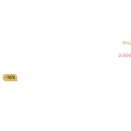
Khú
2.00
-16%