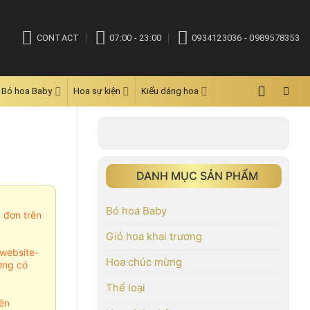
CONTACT
07:00 - 23:00
0934123036 - 0989578353
Bó hoa Baby
Hoa sự kiện
Kiểu dáng hoa
DANH MỤC SẢN PHẨM
Bó hoa Baby
m đơn trên
Giỏ hoa khai trương
website-
Hoa chúc mừng
ợng có
Thể loại
ên