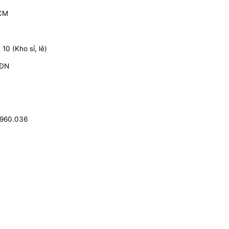
HCM
0 (Kho sỉ, lẻ)
 ĐN
.960.036