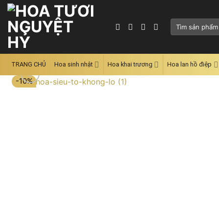
Skip
to
Tìm
content
kiếm:
TRANG CHỦ
Hoa sinh nhật
Hoa khai trương
Hoa lan hồ điệp
-10%