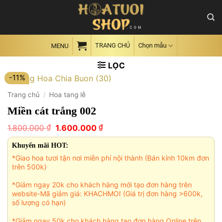
Skip
to
content
TRANG CHỦ
Chọn mẫu
MENU
LỌC
-11%
Trang chủ
/
Hoa tang lễ
Miền cát trắng 002
Giá
Giá
₫
₫
1.800.000
1.600.000
gốc
hiện
là:
tại
Khuyến mãi HOT:
1.800.000 ₫.
là:
*Giao hoa tươi tận nơi miễn phí nội thành (Bán kính 10km đơn
1.600.000 ₫.
trên 500k)
*Giảm ngay 20k cho khách hàng mới tạo đơn hàng trên
website-Mã giảm giá: KHACHMOI (Giá trị đơn hàng >600k,
số lượng có hạn)
*Giảm ngay 50k cho khách hàng tạo đơn hàng Online trên