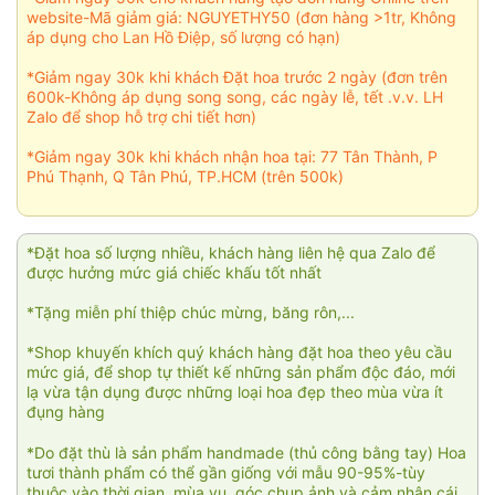
website-Mã giảm giá: NGUYETHY50 (đơn hàng >1tr, Không
áp dụng cho Lan Hồ Điệp, số lượng có hạn)
*Giảm ngay 30k khi khách Đặt hoa trước 2 ngày (đơn trên
600k-Không áp dụng song song, các ngày lễ, tết .v.v. LH
Zalo để shop hỗ trợ chi tiết hơn)
*Giảm ngay 30k khi khách nhận hoa tại: 77 Tân Thành, P
Phú Thạnh, Q Tân Phú, TP.HCM (trên 500k)
*Đặt hoa số lượng nhiều, khách hàng liên hệ qua Zalo để
được hưởng mức giá chiếc khấu tốt nhất
*Tặng miễn phí thiệp chúc mừng, băng rôn,...
*Shop khuyến khích quý khách hàng đặt hoa theo yêu cầu
mức giá, để shop tự thiết kế những sản phẩm độc đáo, mới
lạ vừa tận dụng được những loại hoa đẹp theo mùa vừa ít
đụng hàng
*Do đặt thù là sản phẩm handmade (thủ công bằng tay) Hoa
tươi thành phẩm có thể gần giống với mẫu 90-95%-tùy
thuộc vào thời gian, mùa vụ, góc chụp ảnh và cảm nhận cái