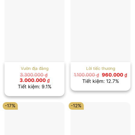
Vườn địa đàng
Lời tiếc thương
Giá
Giá
3.300.000
1.100.000
960.000
₫
₫
₫
gốc
hiệ
Giá
Giá
3.000.000
₫
Tiết kiệm: 12.7%
là:
tại
gốc
hiện
Tiết kiệm: 9.1%
1.100.000 ₫.
là:
là:
tại
960
3.300.000 ₫.
là:
3.000.000 ₫.
-17%
-12%