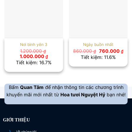
Nơi bình yên 3
Ngày buồn nhất
Giá
Giá
1.200.000
860.000
760.000
₫
₫
₫
gốc
hiệ
Giá
Giá
1.000.000
₫
Tiết kiệm: 11.6%
là:
tại
gốc
hiện
Tiết kiệm: 16.7%
860.000 ₫.
là:
là:
tại
760
1.200.000 ₫.
là:
1.000.000 ₫.
Bấm
Quan Tâm
để nhận thông tin các chương trình
khuyến mãi mới nhất từ
Hoa tươi Nguyệt Hỷ
bạn nhé!
GIỚI THIỆU
Về chúng tôi