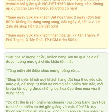
website-Mã giảm giá: NGUYETHY50 (đơn hàng >1tr, Không
áp dụng cho Lan Hồ Điệp, số lượng có hạn)
*Giảm ngay 30k khi khách Đặt hoa trước 2 ngày (đơn trên
600k-Không áp dụng song song, các ngày lễ, tết .v.v. LH
Zalo để shop hỗ trợ chi tiết hơn)
*Giảm ngay 30k khi khách nhận hoa tại: 77 Tân Thành, P
Phú Thạnh, Q Tân Phú, TP.HCM (trên 500k)
*Đặt hoa số lượng nhiều, khách hàng liên hệ qua Zalo để
được hưởng mức giá chiếc khấu tốt nhất
*Tặng miễn phí thiệp chúc mừng, băng rôn,...
*Shop khuyến khích quý khách hàng đặt hoa theo yêu cầu
mức giá, để shop tự thiết kế những sản phẩm độc đáo, mới
lạ vừa tận dụng được những loại hoa đẹp theo mùa vừa ít
đụng hàng
*Do đặt thù là sản phẩm handmade (thủ công bằng tay) Hoa
tươi thành phẩm có thể gần giống với mẫu 90-95%-tùy
thuộc vào thời gian, mùa vụ, góc chụp ảnh và cảm nhận cái