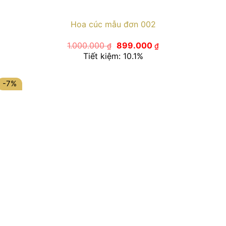
Hoa cúc mẫu đơn 002
Giá
Giá
1.000.000
899.000
₫
₫
gốc
hiện
Tiết kiệm: 10.1%
là:
tại
1.000.000 ₫.
là:
899.000 ₫.
-7%