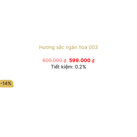
Hương sắc ngàn hoa 003
Giá
Giá
600.000
599.000
₫
₫
gốc
hiện
Tiết kiệm: 0.2%
là:
tại
600.000 ₫.
là:
599.000 ₫.
-14%