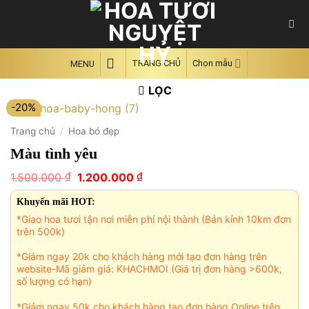
Skip
to
content
TRANG CHỦ
Chọn mẫu
MENU
LỌC
-20%
Trang chủ
/
Hoa bó đẹp
Màu tình yêu
Giá
Giá
₫
₫
1.500.000
1.200.000
gốc
hiện
là:
tại
Khuyến mãi HOT:
1.500.000 ₫.
là:
*Giao hoa tươi tận nơi miễn phí nội thành (Bán kính 10km đơn
1.200.000 ₫.
trên 500k)
*Giảm ngay 20k cho khách hàng mới tạo đơn hàng trên
website-Mã giảm giá: KHACHMOI (Giá trị đơn hàng >600k,
số lượng có hạn)
*Giảm ngay 50k cho khách hàng tạo đơn hàng Online trên