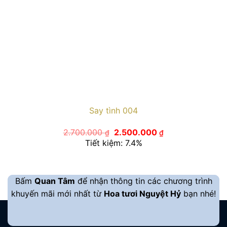
Say tình 004
Giá
Giá
2.700.000
2.500.000
₫
₫
gốc
hiện
Tiết kiệm: 7.4%
là:
tại
2.700.000 ₫.
là:
2.500.000 ₫.
Bấm
Quan Tâm
để nhận thông tin các chương trình
khuyến mãi mới nhất từ
Hoa tươi Nguyệt Hỷ
bạn nhé!