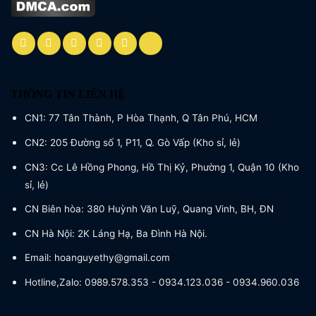
THÔNG TIN LIÊN HỆ
CN1: 77 Tân Thành, P Hòa Thạnh, Q Tân Phú, HCM
CN2: 205 Đường số 1, P11, Q. Gò Vấp (Kho sỉ, lẻ)
CN3: Cc Lê Hồng Phong, Hồ Thị Kỷ, Phường 1, Quận 10 (Kho
sỉ, lẻ)
CN Biên hòa: 380 Huỳnh Văn Luỹ, Quang Vinh, BH, ĐN
CN Hà Nội: 2K Láng Hạ, Ba Đình Hà Nội.
Email: hoanguyethy@gmail.com
Hotline,Zalo: 0989.578.353 - 0934.123.036 - 0934.960.036