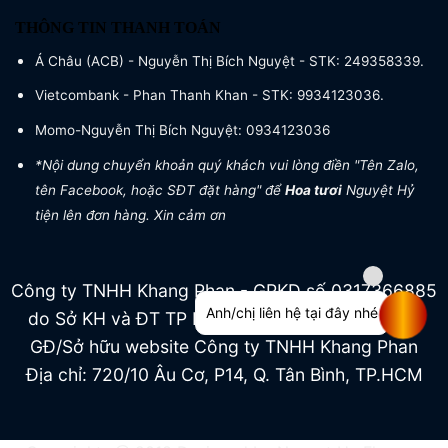
THÔNG TIN THANH TOÁN
Á Châu (ACB) - Nguyễn Thị Bích Nguyệt - STK: 249358339.
Vietcombank - Phan Thanh Khan - STK: 9934123036.
Momo-Nguyễn Thị Bích Nguyệt: 0934123036
*Nội dung chuyển khoản quý khách vui lòng điền "Tên Zalo,
tên Facebook, hoặc SĐT đặt hàng" để
Hoa tươi
Nguyệt Hỷ
tiện lên đơn hàng. Xin cảm ơn
Công ty TNHH Khang Phan - GPKD số 0317366885
Anh/chị liên hệ tại đây nhé
do Sở KH và ĐT TP HCM cấp ngày 04/07/2022
GĐ/Sở hữu website Công ty TNHH Khang Phan
Địa chỉ: 720/10 Âu Cơ, P14, Q. Tân Bình, TP.HCM