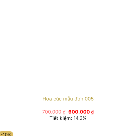
Hoa cúc mẫu đơn 005
Giá
Giá
700.000
600.000
₫
₫
gốc
hiện
Tiết kiệm: 14.3%
là:
tại
700.000 ₫.
là:
600.000 ₫.
-10%