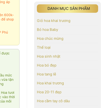
ông áp
DANH MỤC SẢN PHẨM
rên 600k-
o để shop
Giỏ hoa khai trương
Bó hoa Baby
P Phú
Hoa chúc mừng
Thể loại
ể được
Hoa sinh nhật
Hoa bó đẹp
Hoa tang lễ
cầu mức
ạ vừa tận
Hoa khai trương
àng
Hoa 20-11 đẹp
 Hoa tươi
 vào thời
Hoa cầm tay cô dâu
của mỗi