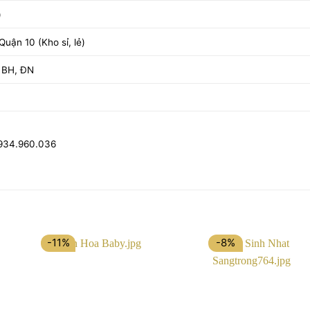
)
uận 10 (Kho sỉ, lẻ)
 BH, ĐN
0934.960.036
-11%
-8%