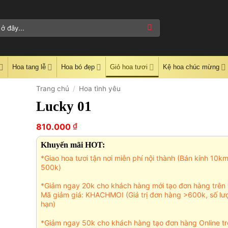
Hoa tang lễ
Hoa bó đẹp
Giỏ hoa tươi
Kệ hoa chúc mừng
Trang chủ
/
Hoa tình yêu
Lucky 01
₫
810.000
Khuyến mãi HOT:
*Giao hoa tươi tận nơi miễn phí nội thành (Bán kính 10k
500k)
*Giảm ngay 20k cho khách hàng mới tạo đơn hàng trên 
Mã giảm giá: KHACHMOI (Giá trị đơn hàng >600k, số lư
hạn)
*Giảm ngay 50k cho khách hàng tạo đơn hàng Online tr