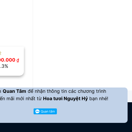
2
Giá
100.000
₫
c
hiện
8.3%
tại
00.000 ₫.
là:
1.100.000 ₫.
m
Quan Tâm
để nhận thông tin các chương trình
ến mãi mới nhất từ
Hoa tươi Nguyệt Hỷ
bạn nhé!