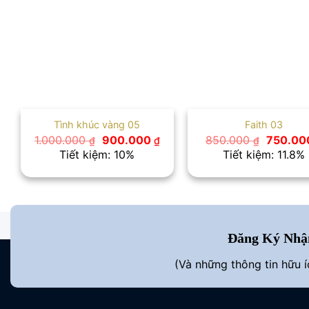
Tình khúc vàng 05
Faith 03
Giá
Giá
Giá
1.000.000
900.000
850.000
750.0
₫
₫
₫
gốc
hiện
gốc
Tiết kiệm: 10%
Tiết kiệm: 11.8%
là:
tại
là:
1.000.000 ₫.
là:
850.000
900.000 ₫.
Đăng Ký Nhậ
(Và những thông tin hữu 