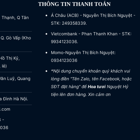
THÔNG TIN THANH TOÁN
Á Châu (ACB) - Nguyễn Thị Bích Nguyệt -
a Thạnh, Q Tân
STK: 249358339.
Vietcombank - Phan Thanh Khan - STK:
 Q. Gò Vấp (Kho
9934123036.
Momo-Nguyễn Thị Bích Nguyệt:
ồ Thị Kỷ,
0934123036
 lẻ)
*Nội dung chuyển khoản quý khách vui
Văn Luỹ, Quang
lòng điền "Tên Zalo, tên Facebook, hoặc
SĐT đặt hàng" để
Hoa tươi
Nguyệt Hỷ
tiện lên đơn hàng. Xin cảm ơn
a Đình Hà Nội.
l.com
 -
.036