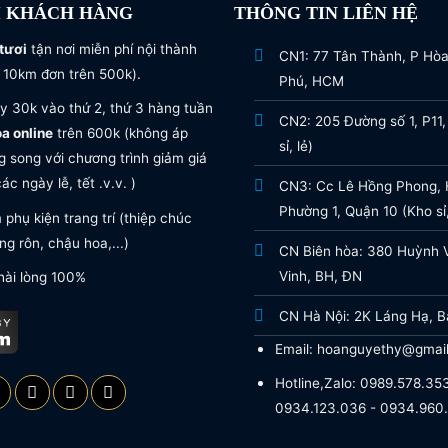
I KHÁCH HÀNG
THÔNG TIN LIÊN HỆ
tươi
tận nơi miễn phí nội thành
CN1: 77 Tân Thành, P Hò
 10km đơn trên 500k).
Phú, HCM
y 30k vào thứ 2, thứ 3 hàng tuần
CN2: 205 Đường số 1, P11,
oa online
trên 600k (không áp
sỉ, lẻ)
 song với chương trình giảm giá
ác ngày lễ, tết .v.v. )
CN3: Cc Lê Hồng Phong, H
Phường 1, Quận 10 (Kho sỉ,
phụ kiện trang trí (thiệp chúc
g rôn, chậu hoa,...)
CN Biên hòa: 380 Huỳnh 
Vinh, BH, ĐN
hài lòng 100%
CN Hà Nội: 2K Láng Hạ, B
Email: hoanguyethy@gmai
Hotline,Zalo: 0989.578.353
0934.123.036 - 0934.960