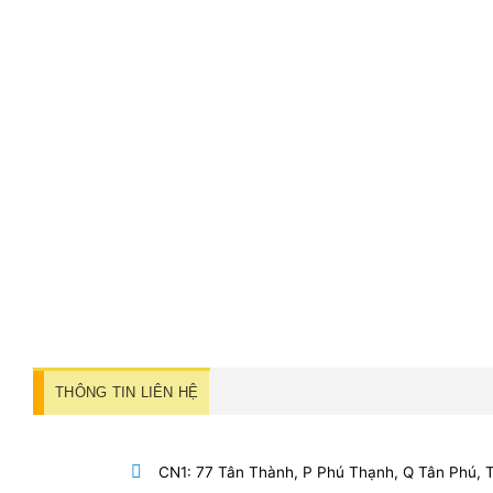
THÔNG TIN LIÊN HỆ
CN1: 77 Tân Thành, P Phú Thạnh, Q Tân Phú,