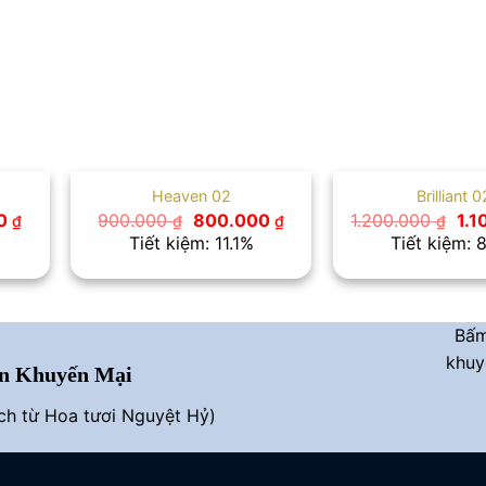
Heaven 02
Brilliant 0
Giá
Giá
Giá
Giá
00
900.000
800.000
1.200.000
1.
₫
₫
₫
₫
hiện
gốc
hiện
gố
Tiết kiệm: 11.1%
Tiết kiệm: 
tại
là:
tại
là:
 ₫.
là:
900.000 ₫.
là:
1.2
750.000 ₫.
800.000 ₫.
Bấ
khuy
n Khuyến Mại
ích từ Hoa tươi Nguyệt Hỷ)