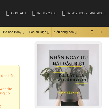
CONTACT
07:00 - 23:00
0934123036 - 0989578353
Bó hoa Baby
Hoa sự kiện
Kiểu dáng hoa
m đơn trên
website-
ợng có
ên