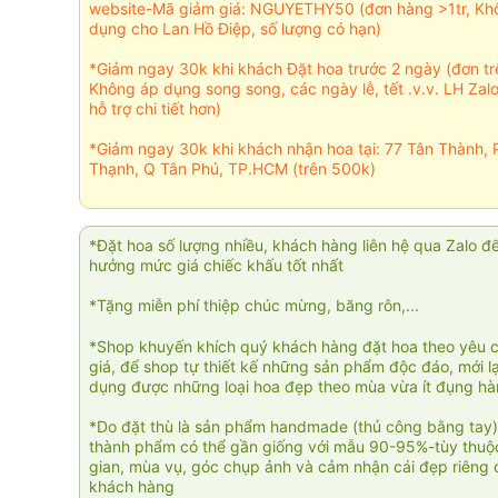
website-Mã giảm giá: NGUYETHY50 (đơn hàng >1tr, Kh
dụng cho Lan Hồ Điệp, số lượng có hạn)
*Giảm ngay 30k khi khách Đặt hoa trước 2 ngày (đơn t
Không áp dụng song song, các ngày lễ, tết .v.v. LH Zal
hỗ trợ chi tiết hơn)
*Giảm ngay 30k khi khách nhận hoa tại: 77 Tân Thành, 
Thạnh, Q Tân Phú, TP.HCM (trên 500k)
*Đặt hoa số lượng nhiều, khách hàng liên hệ qua Zalo đ
hưởng mức giá chiếc khấu tốt nhất
*Tặng miễn phí thiệp chúc mừng, băng rôn,...
*Shop khuyến khích quý khách hàng đặt hoa theo yêu 
giá, để shop tự thiết kế những sản phẩm độc đáo, mới l
dụng được những loại hoa đẹp theo mùa vừa ít đụng h
*Do đặt thù là sản phẩm handmade (thủ công bằng tay)
thành phẩm có thể gần giống với mẫu 90-95%-tùy thuộc
gian, mùa vụ, góc chụp ảnh và cảm nhận cái đẹp riêng 
khách hàng