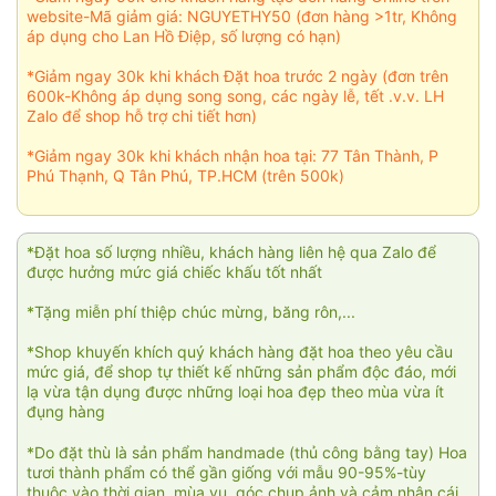
website-Mã giảm giá: NGUYETHY50 (đơn hàng >1tr, Không
áp dụng cho Lan Hồ Điệp, số lượng có hạn)
*Giảm ngay 30k khi khách Đặt hoa trước 2 ngày (đơn trên
600k-Không áp dụng song song, các ngày lễ, tết .v.v. LH
Zalo để shop hỗ trợ chi tiết hơn)
*Giảm ngay 30k khi khách nhận hoa tại: 77 Tân Thành, P
Phú Thạnh, Q Tân Phú, TP.HCM (trên 500k)
*Đặt hoa số lượng nhiều, khách hàng liên hệ qua Zalo để
được hưởng mức giá chiếc khấu tốt nhất
*Tặng miễn phí thiệp chúc mừng, băng rôn,...
*Shop khuyến khích quý khách hàng đặt hoa theo yêu cầu
mức giá, để shop tự thiết kế những sản phẩm độc đáo, mới
lạ vừa tận dụng được những loại hoa đẹp theo mùa vừa ít
đụng hàng
*Do đặt thù là sản phẩm handmade (thủ công bằng tay) Hoa
tươi thành phẩm có thể gần giống với mẫu 90-95%-tùy
thuộc vào thời gian, mùa vụ, góc chụp ảnh và cảm nhận cái