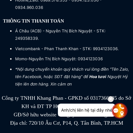
Hotline,Zalo: 0989.578.353 - 0934.123.036 -
0934.960.036
THÔNG TIN THANH TOÁN
Á Châu (ACB) - Nguyễn Thị Bích Nguyệt - STK:
249358339.
Vietcombank - Phan Thanh Khan - STK: 9934123036.
Momo-Nguyễn Thị Bích Nguyệt: 0934123036
*Nội dung chuyển khoản quý khách vui lòng điền "Tên Zalo,
tên Facebook, hoặc SĐT đặt hàng" để
Hoa tươi
Nguyệt Hỷ
tiện lên đơn hàng. Xin cảm ơn
Công ty TNHH Khang Phan - GPKD số 0317366885 do Sở
KH và ĐT TP HCM cấp ngày 04/07/2022
Anh/chị liên hệ tại đây nhé
GĐ/Sở hữu website Công ty TNHH Khang Phan
Địa chỉ: 720/10 Âu Cơ, P14, Q. Tân Bình, TP.HCM