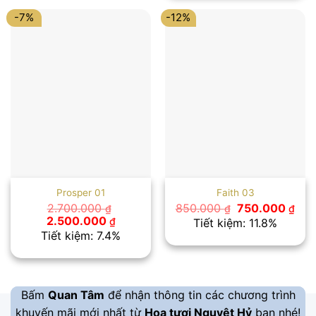
2.500.00
-7%
-12%
Prosper 01
Faith 03
Giá
Giá
2.700.000
850.000
750.000
₫
₫
₫
gốc
hiệ
Giá
Giá
2.500.000
₫
Tiết kiệm: 11.8%
là:
tại
gốc
hiện
Tiết kiệm: 7.4%
850.000 ₫.
là:
là:
tại
750
2.700.000 ₫.
là:
2.500.000 ₫.
Bấm
Quan Tâm
để nhận thông tin các chương trình
khuyến mãi mới nhất từ
Hoa tươi Nguyệt Hỷ
bạn nhé!