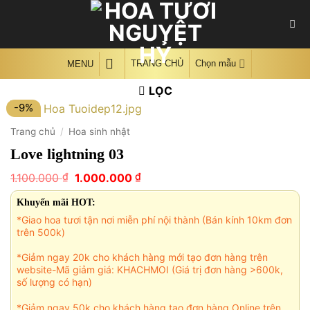
Skip
to
content
TRANG CHỦ
Chọn mẫu
MENU
LỌC
-9%
Trang chủ
/
Hoa sinh nhật
Love lightning 03
Giá
Giá
₫
₫
1.100.000
1.000.000
gốc
hiện
là:
tại
Khuyến mãi HOT:
1.100.000 ₫.
là:
*Giao hoa tươi tận nơi miễn phí nội thành (Bán kính 10km đơn
1.000.000 ₫.
trên 500k)
*Giảm ngay 20k cho khách hàng mới tạo đơn hàng trên
website-Mã giảm giá: KHACHMOI (Giá trị đơn hàng >600k,
số lượng có hạn)
*Giảm ngay 50k cho khách hàng tạo đơn hàng Online trên