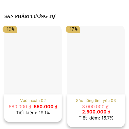
SẢN PHẨM TƯƠNG TỰ
-19%
-17%
Vườn xuân 02
Sắc hồng tình yêu 03
Giá
Giá
680.000
550.000
3.000.000
₫
₫
₫
gốc
hiện
Giá
Giá
2.500.000
₫
Tiết kiệm: 19.1%
là:
tại
gốc
hiện
Tiết kiệm: 16.7%
680.000 ₫.
là:
là:
tại
550.000 ₫.
3.000.000 ₫.
là: