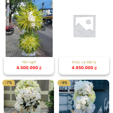
Yên nghĩ
Khúc ca biệt ly
4.500.000
4.950.000
₫
₫
-7%
-9%