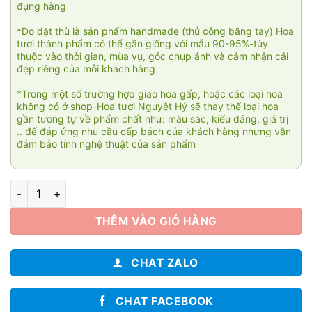
đụng hàng
*Do đặt thù là sản phẩm handmade (thủ công bằng tay) Hoa
tươi thành phẩm có thể gần giống với mẫu 90-95%-tùy
thuộc vào thời gian, mùa vụ, góc chụp ảnh và cảm nhận cái
đẹp riêng của mỗi khách hàng
*Trong một số trường hợp giao hoa gấp, hoặc các loại hoa
không có ở shop-Hoa tươi Nguyệt Hỷ sẽ thay thế loại hoa
gần tương tự về phẩm chất như: màu sắc, kiểu dáng, giá trị
.. để đáp ứng nhu cầu cấp bách của khách hàng nhưng vẫn
đảm bảo tính nghệ thuật của sản phẩm
Hoa viếng tiễn người 01 số lượng
THÊM VÀO GIỎ HÀNG
CHAT ZALO
CHAT FACEBOOK