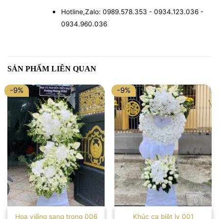
Hotline,Zalo: 0989.578.353 - 0934.123.036 -
0934.960.036
SẢN PHẨM LIÊN QUAN
-9%
-9%
Hoa viếng sang trọng 006
Khúc ca biệt ly 001