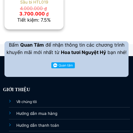
Sầu bi HTL019
4.000.000
₫
Giá
Giá
3.700.000
₫
gốc
hiện
Tiết kiệm: 7.5%
là:
tại
4.000.000 ₫.
là:
3.700.000 ₫.
Bấm
Quan Tâm
để nhận thông tin các chương trình
khuyến mãi mới nhất từ
Hoa tươi Nguyệt Hỷ
bạn nhé!
GIỚI THIỆU
Về chúng tôi
Hướng dẫn mua hàng
Hướng dẫn thanh toán