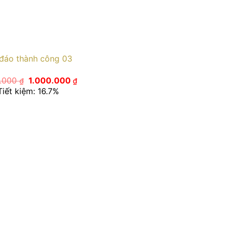
đáo thành công 03
Giá
Giá
0.000
1.000.000
₫
₫
gốc
hiện
Tiết kiệm: 16.7%
là:
tại
1.200.000 ₫.
là:
1.000.000 ₫.