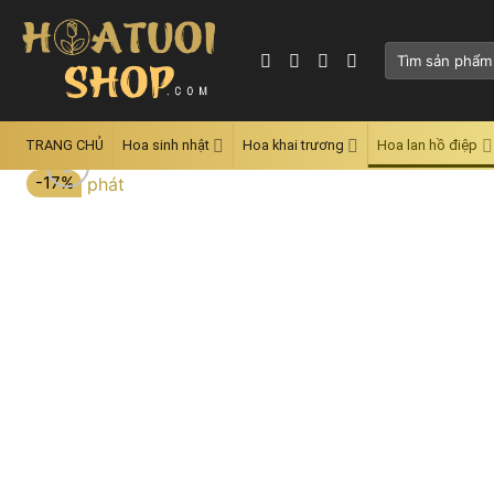
Skip
to
Tìm
content
kiếm:
TRANG CHỦ
Hoa sinh nhật
Hoa khai trương
Hoa lan hồ điệp
-17%