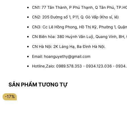
CN1: 77 Tân Thành, P Phú Thạnh, Q Tân Phú, TP.
CN2: 205 Đường số 1, P11, Q. Gò Vấp (Kho sỉ, lẻ)
CN3: Cc Lê Hồng Phong, Hồ Thị Kỷ, Phường 1, Quận 1
CN Biên hòa: 380 Huỳnh Văn Luỹ, Quang Vinh, BH,
CN Hà Nội: 2K Láng Hạ, Ba Đình Hà Nội.
Email: hoanguyethy@gmail.com
Hotline,Zalo: 0989.578.353 - 0934.123.036 - 0934
SẢN PHẨM TƯƠNG TỰ
-17%