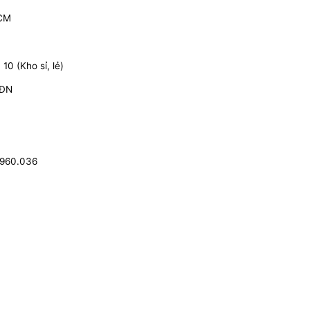
HCM
0 (Kho sỉ, lẻ)
 ĐN
.960.036