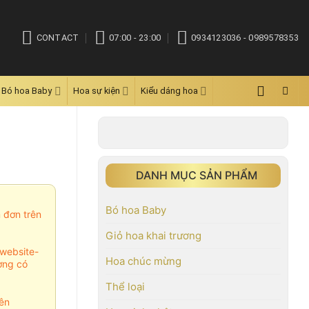
CONTACT
07:00 - 23:00
0934123036 - 0989578353
Bó hoa Baby
Hoa sự kiện
Kiểu dáng hoa
DANH MỤC SẢN PHẨM
Bó hoa Baby
m đơn trên
Giỏ hoa khai trương
website-
Hoa chúc mừng
ợng có
Thể loại
ên