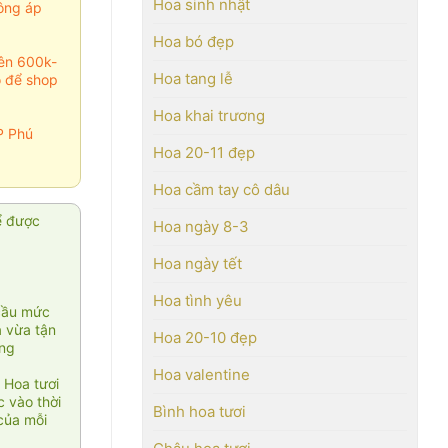
Hoa sinh nhật
ông áp
Hoa bó đẹp
rên 600k-
Hoa tang lễ
o để shop
Hoa khai trương
P Phú
Hoa 20-11 đẹp
Hoa cầm tay cô dâu
ể được
Hoa ngày 8-3
Hoa ngày tết
Hoa tình yêu
cầu mức
ạ vừa tận
Hoa 20-10 đẹp
àng
Hoa valentine
 Hoa tươi
 vào thời
Bình hoa tươi
của mỗi