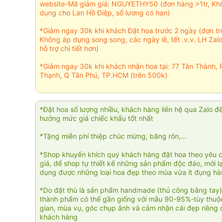
website-Mã giảm giá: NGUYETHY50 (đơn hàng >1tr, Kh
dụng cho Lan Hồ Điệp, số lượng có hạn)
*Giảm ngay 30k khi khách Đặt hoa trước 2 ngày (đơn t
Không áp dụng song song, các ngày lễ, tết .v.v. LH Zal
hỗ trợ chi tiết hơn)
*Giảm ngay 30k khi khách nhận hoa tại: 77 Tân Thành, 
Thạnh, Q Tân Phú, TP.HCM (trên 500k)
*Đặt hoa số lượng nhiều, khách hàng liên hệ qua Zalo đ
hưởng mức giá chiếc khấu tốt nhất
*Tặng miễn phí thiệp chúc mừng, băng rôn,...
*Shop khuyến khích quý khách hàng đặt hoa theo yêu 
giá, để shop tự thiết kế những sản phẩm độc đáo, mới l
dụng được những loại hoa đẹp theo mùa vừa ít đụng h
*Do đặt thù là sản phẩm handmade (thủ công bằng tay)
thành phẩm có thể gần giống với mẫu 90-95%-tùy thuộc
gian, mùa vụ, góc chụp ảnh và cảm nhận cái đẹp riêng 
khách hàng