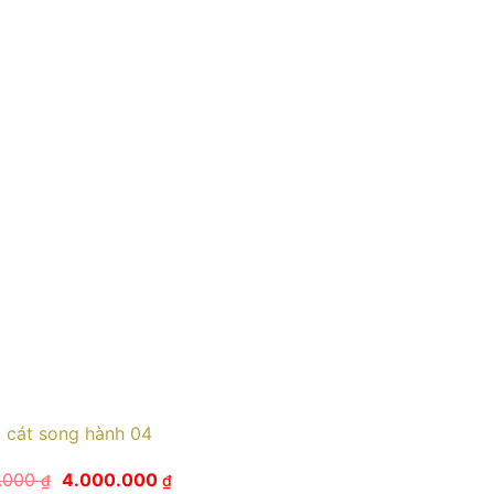
 cát song hành 04
Giá
Giá
0.000
4.000.000
₫
₫