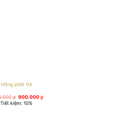
Hồng phát 04
Giá
Giá
0.000
900.000
₫
₫
gốc
hiện
Tiết kiệm: 10%
là:
tại
1.000.000 ₫.
là:
900.000 ₫.