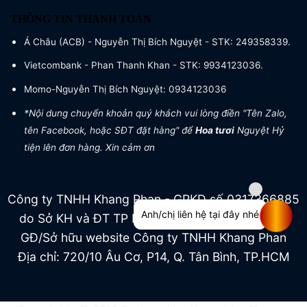
THÔNG TIN THANH TOÁN
Á Châu (ACB) - Nguyễn Thị Bích Nguyệt - STK: 249358339.
Vietcombank - Phan Thanh Khan - STK: 9934123036.
Momo-Nguyễn Thị Bích Nguyệt: 0934123036
*Nội dung chuyển khoản quý khách vui lòng điền "Tên Zalo,
tên Facebook, hoặc SĐT đặt hàng" để
Hoa tươi
Nguyệt Hỷ
tiện lên đơn hàng. Xin cảm ơn
Công ty TNHH Khang Phan - GPKD số 0317366885
Anh/chị liên hệ tại đây nhé
do Sở KH và ĐT TP HCM cấp ngày 04/07/2022
GĐ/Sở hữu website Công ty TNHH Khang Phan
Địa chỉ: 720/10 Âu Cơ, P14, Q. Tân Bình, TP.HCM