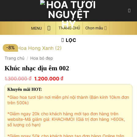
Skip
to
content
TRANG CHỦ
Chọn mẫu
MENU
LỌC
-8%
Trang chủ
/
Hoa bó đẹp
Khúc nhạc dịu êm 002
Giá
Giá
₫
₫
1.300.000
1.200.000
gốc
hiện
là:
tại
Khuyến mãi HOT:
1.300.000 ₫.
là:
*Giao hoa tươi tận nơi miễn phí nội thành (Bán kính 10km đơn
1.200.000 ₫.
trên 500k)
*Giảm ngay 20k cho khách hàng mới tạo đơn hàng trên
website-Mã giảm giá: KHACHMOI (Giá trị đơn hàng >600k,
số lượng có hạn)
*Giảm ngay 50k cho khách hàng tạo đơn hàng Online trên