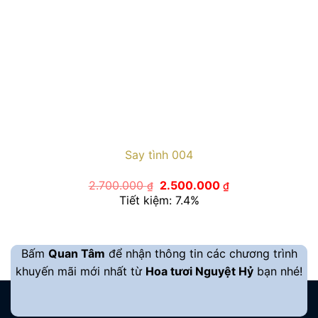
Say tình 004
Giá
Giá
2.700.000
2.500.000
₫
₫
gốc
hiện
Tiết kiệm: 7.4%
là:
tại
2.700.000 ₫.
là:
2.500.000 ₫.
Bấm
Quan Tâm
để nhận thông tin các chương trình
khuyến mãi mới nhất từ
Hoa tươi Nguyệt Hỷ
bạn nhé!