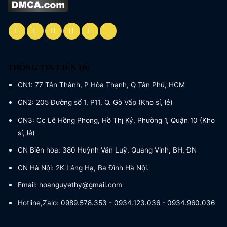
THÔNG TIN LIÊN HỆ
CN1: 77 Tân Thành, P Hòa Thạnh, Q Tân Phú, HCM
CN2: 205 Đường số 1, P11, Q. Gò Vấp (Kho sỉ, lẻ)
CN3: Cc Lê Hồng Phong, Hồ Thị Kỷ, Phường 1, Quận 10 (Kho
sỉ, lẻ)
CN Biên hòa: 380 Huỳnh Văn Luỹ, Quang Vinh, BH, ĐN
CN Hà Nội: 2K Láng Hạ, Ba Đình Hà Nội.
Email: hoanguyethy@gmail.com
Hotline,Zalo: 0989.578.353 - 0934.123.036 - 0934.960.036