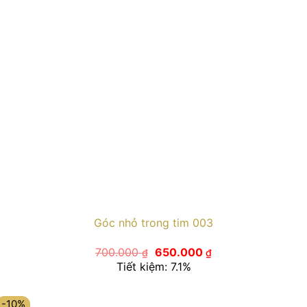
Góc nhỏ trong tim 003
Giá
Giá
700.000
650.000
₫
₫
gốc
hiện
Tiết kiệm: 7.1%
là:
tại
700.000 ₫.
là:
650.000 ₫.
-10%