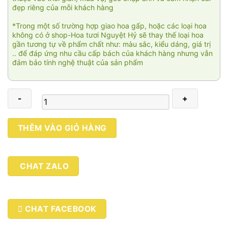
đẹp riêng của mỗi khách hàng
*Trong một số trường hợp giao hoa gấp, hoặc các loại hoa
không có ở shop-Hoa tươi Nguyệt Hỷ sẽ thay thế loại hoa
gần tương tự về phẩm chất như: màu sắc, kiểu dáng, giá trị
.. để đáp ứng nhu cầu cấp bách của khách hàng nhưng vẫn
đảm bảo tính nghệ thuật của sản phẩm
Khúc
THÊM VÀO GIỎ HÀNG
nhạc
dịu
êm
CHAT ZALO
002
số
lượng
CHAT FACEBOOK