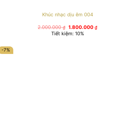
Khúc nhạc dịu êm 004
Giá
Giá
2.000.000
1.800.000
₫
₫
gốc
hiện
Tiết kiệm: 10%
là:
tại
2.000.000 ₫.
là:
1.800.000 ₫.
-7%