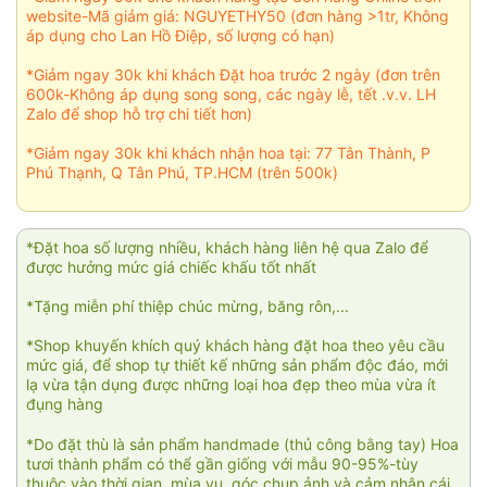
website-Mã giảm giá: NGUYETHY50 (đơn hàng >1tr, Không
áp dụng cho Lan Hồ Điệp, số lượng có hạn)
*Giảm ngay 30k khi khách Đặt hoa trước 2 ngày (đơn trên
600k-Không áp dụng song song, các ngày lễ, tết .v.v. LH
Zalo để shop hỗ trợ chi tiết hơn)
*Giảm ngay 30k khi khách nhận hoa tại: 77 Tân Thành, P
Phú Thạnh, Q Tân Phú, TP.HCM (trên 500k)
*Đặt hoa số lượng nhiều, khách hàng liên hệ qua Zalo để
được hưởng mức giá chiếc khấu tốt nhất
*Tặng miễn phí thiệp chúc mừng, băng rôn,...
*Shop khuyến khích quý khách hàng đặt hoa theo yêu cầu
mức giá, để shop tự thiết kế những sản phẩm độc đáo, mới
lạ vừa tận dụng được những loại hoa đẹp theo mùa vừa ít
đụng hàng
*Do đặt thù là sản phẩm handmade (thủ công bằng tay) Hoa
tươi thành phẩm có thể gần giống với mẫu 90-95%-tùy
thuộc vào thời gian, mùa vụ, góc chụp ảnh và cảm nhận cái