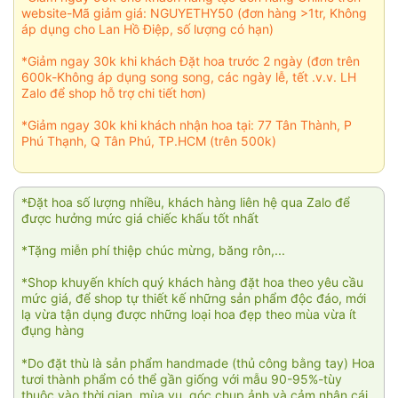
website-Mã giảm giá: NGUYETHY50 (đơn hàng >1tr, Không
áp dụng cho Lan Hồ Điệp, số lượng có hạn)
*Giảm ngay 30k khi khách Đặt hoa trước 2 ngày (đơn trên
600k-Không áp dụng song song, các ngày lễ, tết .v.v. LH
Zalo để shop hỗ trợ chi tiết hơn)
*Giảm ngay 30k khi khách nhận hoa tại: 77 Tân Thành, P
Phú Thạnh, Q Tân Phú, TP.HCM (trên 500k)
*Đặt hoa số lượng nhiều, khách hàng liên hệ qua Zalo để
được hưởng mức giá chiếc khấu tốt nhất
*Tặng miễn phí thiệp chúc mừng, băng rôn,...
*Shop khuyến khích quý khách hàng đặt hoa theo yêu cầu
mức giá, để shop tự thiết kế những sản phẩm độc đáo, mới
lạ vừa tận dụng được những loại hoa đẹp theo mùa vừa ít
đụng hàng
*Do đặt thù là sản phẩm handmade (thủ công bằng tay) Hoa
tươi thành phẩm có thể gần giống với mẫu 90-95%-tùy
thuộc vào thời gian, mùa vụ, góc chụp ảnh và cảm nhận cái