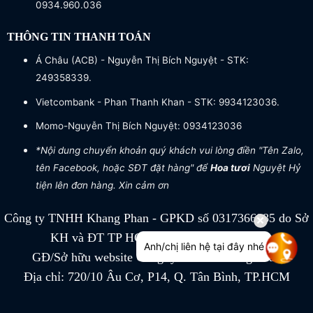
0934.960.036
THÔNG TIN THANH TOÁN
Á Châu (ACB) - Nguyễn Thị Bích Nguyệt - STK:
249358339.
Vietcombank - Phan Thanh Khan - STK: 9934123036.
Momo-Nguyễn Thị Bích Nguyệt: 0934123036
*Nội dung chuyển khoản quý khách vui lòng điền "Tên Zalo,
tên Facebook, hoặc SĐT đặt hàng" để
Hoa tươi
Nguyệt Hỷ
tiện lên đơn hàng. Xin cảm ơn
Công ty TNHH Khang Phan - GPKD số 0317366885 do Sở
KH và ĐT TP HCM cấp ngày 04/07/2022
Anh/chị liên hệ tại đây nhé
GĐ/Sở hữu website Công ty TNHH Khang Phan
Địa chỉ: 720/10 Âu Cơ, P14, Q. Tân Bình, TP.HCM