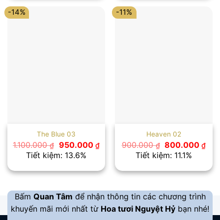
1.500.000 ₫.
1.100.000
-14%
-11%
The Blue 03
Heaven 02
Giá
Giá
Giá
Giá
1.100.000
950.000
900.000
800.000
₫
₫
₫
₫
gốc
hiện
gốc
hiệ
Tiết kiệm: 13.6%
Tiết kiệm: 11.1%
là:
tại
là:
tại
1.100.000 ₫.
là:
900.000 ₫.
là:
950.000 ₫.
800
Bấm
Quan Tâm
để nhận thông tin các chương trình
khuyến mãi mới nhất từ
Hoa tươi Nguyệt Hỷ
bạn nhé!