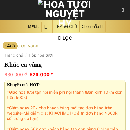
Skip
to
content
TRANG CHỦ
Chọn mẫu
MENU
LỌC
-22%
Trang chủ
/
Hộp hoa tươi
Khúc ca vàng
Giá
Giá
₫
₫
680.000
529.000
gốc
hiện
là:
tại
Khuyến mãi HOT:
680.000 ₫.
là:
*Giao hoa tươi tận nơi miễn phí nội thành (Bán kính 10km đơn
529.000 ₫.
trên 500k)
*Giảm ngay 20k cho khách hàng mới tạo đơn hàng trên
website-Mã giảm giá: KHACHMOI (Giá trị đơn hàng >600k,
số lượng có hạn)
*Giảm ngay 50k cho khách hàng tạo đơn hàng Online trên