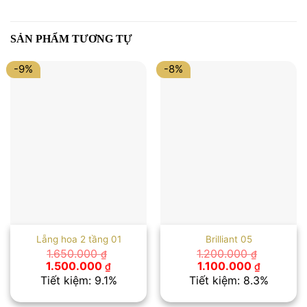
SẢN PHẨM TƯƠNG TỰ
-9%
-8%
Lẵng hoa 2 tầng 01
Brilliant 05
1.650.000
1.200.000
₫
₫
Giá
Giá
Giá
Giá
1.500.000
1.100.000
₫
₫
gốc
hiện
gốc
hiện
Tiết kiệm: 9.1%
Tiết kiệm: 8.3%
là:
tại
là:
tại
1.650.000 ₫.
là:
1.200.000 ₫.
là: