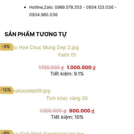
Hotline,Zalo: 0989.578.353 - 0934.123.036 -
0934.960.036
SẢN PHẨM TƯƠNG TỰ
-9%
Faith 01
Giá
Giá
1.100.000
1.000.000
₫
₫
gốc
hiện
Tiết kiệm: 9.1%
là:
tại
1.100.000 ₫.
là:
1.000.000 ₫.
-10%
Tình khúc vàng 05
Giá
Giá
1.000.000
900.000
₫
₫
gốc
hiện
Tiết kiệm: 10%
là:
tại
1.000.000 ₫.
là:
900.000 ₫.
-9%