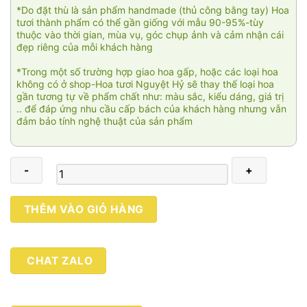
*Do đặt thù là sản phẩm handmade (thủ công bằng tay) Hoa
tươi thành phẩm có thể gần giống với mẫu 90-95%-tùy
thuộc vào thời gian, mùa vụ, góc chụp ảnh và cảm nhận cái
đẹp riêng của mỗi khách hàng
*Trong một số trường hợp giao hoa gấp, hoặc các loại hoa
không có ở shop-Hoa tươi Nguyệt Hỷ sẽ thay thế loại hoa
gần tương tự về phẩm chất như: màu sắc, kiểu dáng, giá trị
.. để đáp ứng nhu cầu cấp bách của khách hàng nhưng vẫn
đảm bảo tính nghệ thuật của sản phẩm
Khúc
THÊM VÀO GIỎ HÀNG
ca
mê
say
CHAT ZALO
02
số
lượng