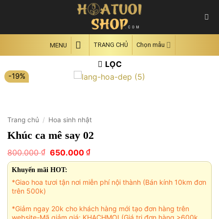
Skip
to
content
TRANG CHỦ
Chọn mẫu
MENU
LỌC
-19%
Trang chủ
/
Hoa sinh nhật
Khúc ca mê say 02
Giá
Giá
₫
₫
800.000
650.000
gốc
hiện
là:
tại
Khuyến mãi HOT:
800.000 ₫.
là:
*Giao hoa tươi tận nơi miễn phí nội thành (Bán kính 10km đơn
650.000 ₫.
trên 500k)
*Giảm ngay 20k cho khách hàng mới tạo đơn hàng trên
website-Mã giảm giá: KHACHMOI (Giá trị đơn hàng >600k,