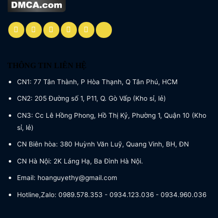
THÔNG TIN LIÊN HỆ
CN1: 77 Tân Thành, P Hòa Thạnh, Q Tân Phú, HCM
CN2: 205 Đường số 1, P11, Q. Gò Vấp (Kho sỉ, lẻ)
CN3: Cc Lê Hồng Phong, Hồ Thị Kỷ, Phường 1, Quận 10 (Kho
sỉ, lẻ)
CN Biên hòa: 380 Huỳnh Văn Luỹ, Quang Vinh, BH, ĐN
CN Hà Nội: 2K Láng Hạ, Ba Đình Hà Nội.
Email: hoanguyethy@gmail.com
Hotline,Zalo: 0989.578.353 - 0934.123.036 - 0934.960.036