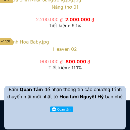
Nàng thơ 01
Giá
Giá
2.200.000
2.000.000
₫
₫
gốc
hiện
Tiết kiệm: 9.1%
là:
tại
2.200.000 ₫.
là:
2.000.000 ₫.
-11%
Heaven 02
Giá
Giá
900.000
800.000
₫
₫
gốc
hiện
Tiết kiệm: 11.1%
là:
tại
900.000 ₫.
là:
800.000 ₫.
Bấm
Quan Tâm
để nhận thông tin các chương trình
khuyến mãi mới nhất từ
Hoa tươi Nguyệt Hỷ
bạn nhé!