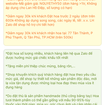
website-Mã giảm giá: NGUYETHY50 (đơn hàng >1tr, Không
áp dụng cho Lan Hồ Điệp, số lượng có hạn)
*Giảm ngay 30k khi khách Đặt hoa trước 2 ngày (đơn trên
600k-Không áp dụng song song, các ngày lễ, tết .v.v. LH
Zalo để shop hỗ trợ chi tiết hơn)
*Giảm ngay 30k khi khách nhận hoa tại: 77 Tân Thành, P
Phú Thạnh, Q Tân Phú, TP.HCM (trên 500k)
*Đặt hoa số lượng nhiều, khách hàng liên hệ qua Zalo để
được hưởng mức giá chiếc khấu tốt nhất
*Tặng miễn phí thiệp chúc mừng, băng rôn,...
*Shop khuyến khích quý khách hàng đặt hoa theo yêu cầu
mức giá, để shop tự thiết kế những sản phẩm độc đáo, mới
lạ vừa tận dụng được những loại hoa đẹp theo mùa vừa ít
đụng hàng
*Do đặt thù là sản phẩm handmade (thủ công bằng tay) Hoa
tươi thành phẩm có thể gần giống với mẫu 90-95%-tùy
thuộc vào thời gian, mùa vụ, góc chụp ảnh và cảm nhận cái