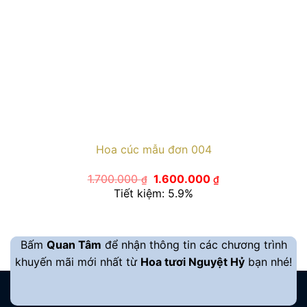
Hoa cúc mẫu đơn 004
Giá
Giá
1.700.000
1.600.000
₫
₫
gốc
hiện
Tiết kiệm: 5.9%
là:
tại
1.700.000 ₫.
là:
1.600.000 ₫.
Bấm
Quan Tâm
để nhận thông tin các chương trình
khuyến mãi mới nhất từ
Hoa tươi Nguyệt Hỷ
bạn nhé!