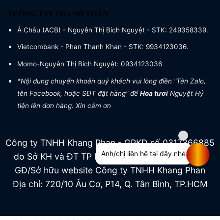
THÔNG TIN THANH TOÁN
Á Châu (ACB) - Nguyễn Thị Bích Nguyệt - STK: 249358339.
Vietcombank - Phan Thanh Khan - STK: 9934123036.
Momo-Nguyễn Thị Bích Nguyệt: 0934123036
*Nội dung chuyển khoản quý khách vui lòng điền "Tên Zalo,
tên Facebook, hoặc SĐT đặt hàng" để
Hoa tươi
Nguyệt Hỷ
tiện lên đơn hàng. Xin cảm ơn
Công ty TNHH Khang Phan - GPKD số 0317366885
Anh/chị liên hệ tại đây nhé
do Sở KH và ĐT TP HCM cấp ngày 04/07/2022
GĐ/Sở hữu website Công ty TNHH Khang Phan
Địa chỉ: 720/10 Âu Cơ, P14, Q. Tân Bình, TP.HCM