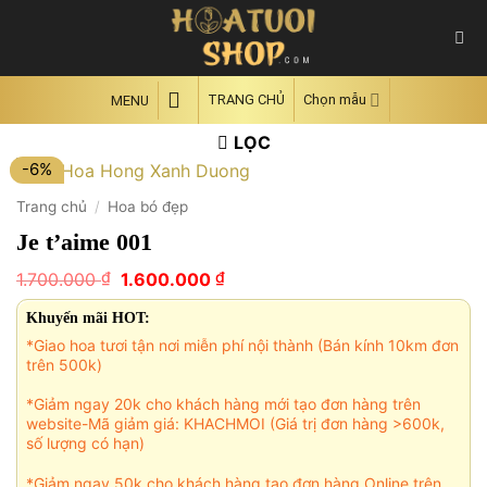
Skip
to
content
TRANG CHỦ
Chọn mẫu
MENU
LỌC
-6%
Trang chủ
/
Hoa bó đẹp
Je t’aime 001
Giá
Giá
₫
₫
1.700.000
1.600.000
gốc
hiện
là:
tại
Khuyến mãi HOT:
1.700.000 ₫.
là:
*Giao hoa tươi tận nơi miễn phí nội thành (Bán kính 10km đơn
1.600.000 ₫.
trên 500k)
*Giảm ngay 20k cho khách hàng mới tạo đơn hàng trên
website-Mã giảm giá: KHACHMOI (Giá trị đơn hàng >600k,
số lượng có hạn)
*Giảm ngay 50k cho khách hàng tạo đơn hàng Online trên