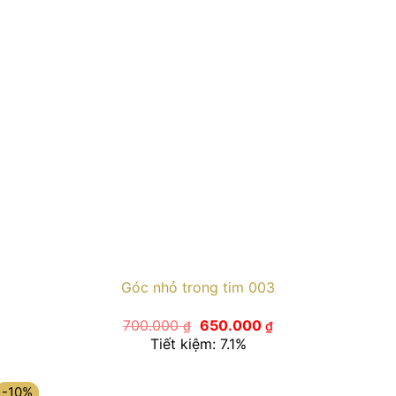
Góc nhỏ trong tim 003
Giá
Giá
700.000
650.000
₫
₫
gốc
hiện
Tiết kiệm: 7.1%
là:
tại
700.000 ₫.
là:
650.000 ₫.
-10%