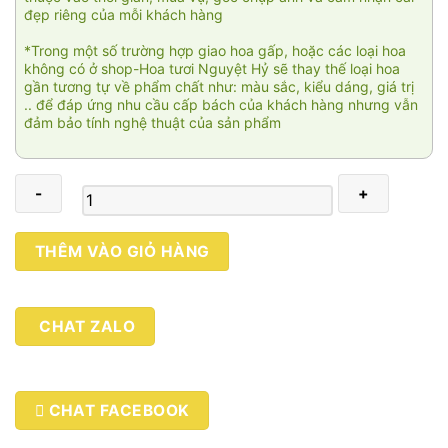
đẹp riêng của mỗi khách hàng
*Trong một số trường hợp giao hoa gấp, hoặc các loại hoa
không có ở shop-Hoa tươi Nguyệt Hỷ sẽ thay thế loại hoa
gần tương tự về phẩm chất như: màu sắc, kiểu dáng, giá trị
.. để đáp ứng nhu cầu cấp bách của khách hàng nhưng vẫn
đảm bảo tính nghệ thuật của sản phẩm
Je
THÊM VÀO GIỎ HÀNG
t'aime
001
số
CHAT ZALO
lượng
CHAT FACEBOOK