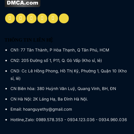
THÔNG TIN LIÊN HỆ
CN1: 77 Tân Thành, P Hòa Thạnh, Q Tân Phú, HCM
CN2: 205 Đường số 1, P11, Q. Gò Vấp (Kho sỉ, lẻ)
CN3: Cc Lê Hồng Phong, Hồ Thị Kỷ, Phường 1, Quận 10 (Kho
sỉ, lẻ)
CN Biên hòa: 380 Huỳnh Văn Luỹ, Quang Vinh, BH, ĐN
CN Hà Nội: 2K Láng Hạ, Ba Đình Hà Nội.
Email: hoanguyethy@gmail.com
Hotline,Zalo: 0989.578.353 - 0934.123.036 - 0934.960.036