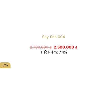
Say tình 004
Giá
Giá
2.700.000
2.500.000
₫
₫
gốc
hiện
Tiết kiệm: 7.4%
là:
tại
2.700.000 ₫.
là:
2.500.000 ₫.
-7%