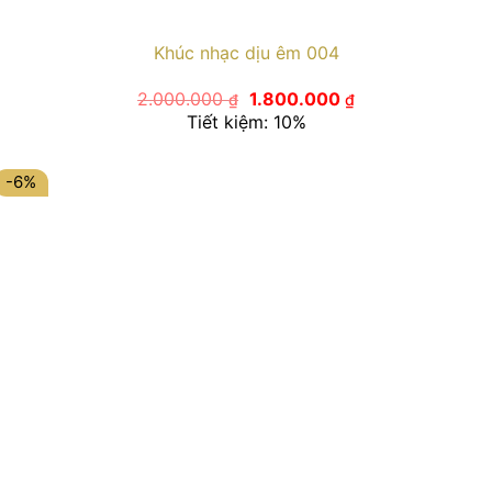
Khúc nhạc dịu êm 004
Giá
Giá
2.000.000
1.800.000
₫
₫
gốc
hiện
Tiết kiệm: 10%
là:
tại
2.000.000 ₫.
là:
1.800.000 ₫.
-6%