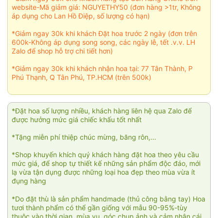
website-Mã giảm giá: NGUYETHY50 (đơn hàng >1tr, Không
áp dụng cho Lan Hồ Điệp, số lượng có hạn)
*Giảm ngay 30k khi khách Đặt hoa trước 2 ngày (đơn trên
600k-Không áp dụng song song, các ngày lễ, tết .v.v. LH
Zalo để shop hỗ trợ chi tiết hơn)
*Giảm ngay 30k khi khách nhận hoa tại: 77 Tân Thành, P
Phú Thạnh, Q Tân Phú, TP.HCM (trên 500k)
*Đặt hoa số lượng nhiều, khách hàng liên hệ qua Zalo để
được hưởng mức giá chiếc khấu tốt nhất
*Tặng miễn phí thiệp chúc mừng, băng rôn,...
*Shop khuyến khích quý khách hàng đặt hoa theo yêu cầu
mức giá, để shop tự thiết kế những sản phẩm độc đáo, mới
lạ vừa tận dụng được những loại hoa đẹp theo mùa vừa ít
đụng hàng
*Do đặt thù là sản phẩm handmade (thủ công bằng tay) Hoa
tươi thành phẩm có thể gần giống với mẫu 90-95%-tùy
thuộc vào thời gian, mùa vụ, góc chụp ảnh và cảm nhận cái