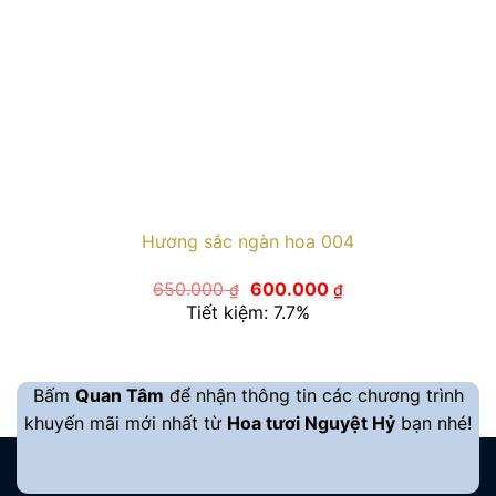
Hương sắc ngàn hoa 004
Giá
Giá
650.000
600.000
₫
₫
gốc
hiện
Tiết kiệm: 7.7%
là:
tại
650.000 ₫.
là:
600.000 ₫.
Bấm
Quan Tâm
để nhận thông tin các chương trình
khuyến mãi mới nhất từ
Hoa tươi Nguyệt Hỷ
bạn nhé!