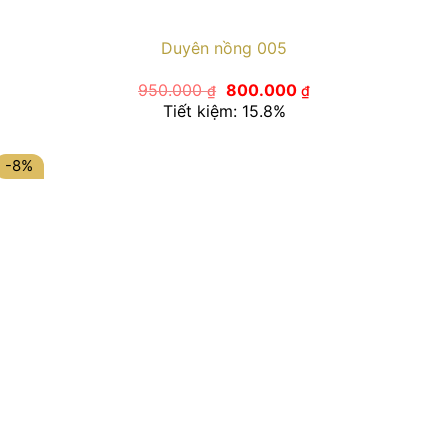
Duyên nồng 005
Giá
Giá
950.000
800.000
₫
₫
gốc
hiện
Tiết kiệm: 15.8%
là:
tại
950.000 ₫.
là:
800.000 ₫.
-8%