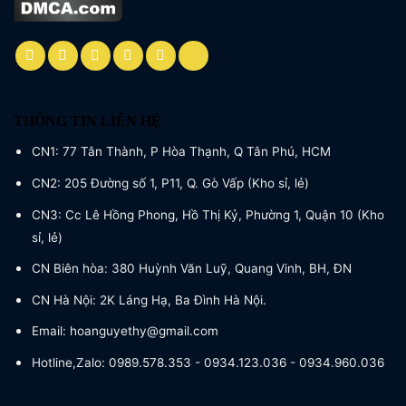
THÔNG TIN LIÊN HỆ
CN1: 77 Tân Thành, P Hòa Thạnh, Q Tân Phú, HCM
CN2: 205 Đường số 1, P11, Q. Gò Vấp (Kho sỉ, lẻ)
CN3: Cc Lê Hồng Phong, Hồ Thị Kỷ, Phường 1, Quận 10 (Kho
sỉ, lẻ)
CN Biên hòa: 380 Huỳnh Văn Luỹ, Quang Vinh, BH, ĐN
CN Hà Nội: 2K Láng Hạ, Ba Đình Hà Nội.
Email: hoanguyethy@gmail.com
Hotline,Zalo: 0989.578.353 - 0934.123.036 - 0934.960.036