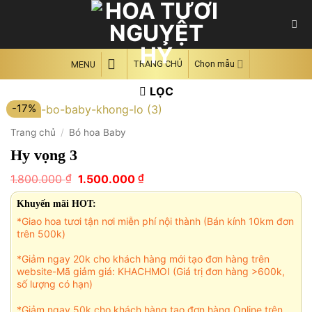
Skip
to
content
TRANG CHỦ
Chọn mẫu
MENU
LỌC
-17%
Trang chủ
/
Bó hoa Baby
Hy vọng 3
Giá
Giá
₫
₫
1.800.000
1.500.000
gốc
hiện
là:
tại
Khuyến mãi HOT:
1.800.000 ₫.
là:
*Giao hoa tươi tận nơi miễn phí nội thành (Bán kính 10km đơn
1.500.000 ₫.
trên 500k)
*Giảm ngay 20k cho khách hàng mới tạo đơn hàng trên
website-Mã giảm giá: KHACHMOI (Giá trị đơn hàng >600k,
số lượng có hạn)
*Giảm ngay 50k cho khách hàng tạo đơn hàng Online trên