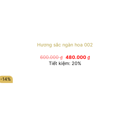
Hương sắc ngàn hoa 002
Giá
Giá
600.000
480.000
₫
₫
gốc
hiện
Tiết kiệm: 20%
là:
tại
600.000 ₫.
là:
480.000 ₫.
-14%