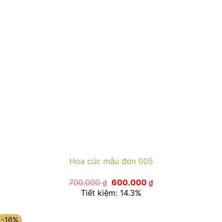
Hoa cúc mẫu đơn 005
Giá
Giá
700.000
600.000
₫
₫
gốc
hiện
Tiết kiệm: 14.3%
là:
tại
700.000 ₫.
là:
600.000 ₫.
-16%