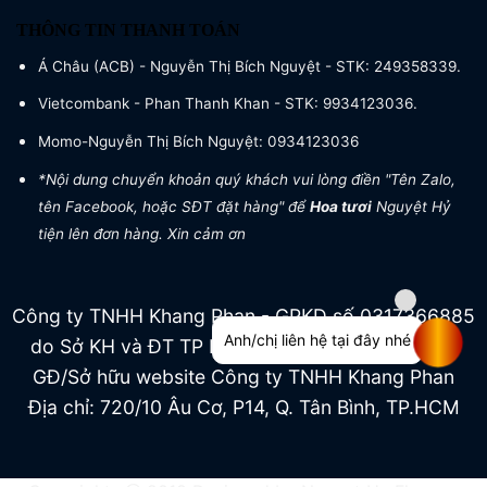
THÔNG TIN THANH TOÁN
Á Châu (ACB) - Nguyễn Thị Bích Nguyệt - STK: 249358339.
Vietcombank - Phan Thanh Khan - STK: 9934123036.
Momo-Nguyễn Thị Bích Nguyệt: 0934123036
*Nội dung chuyển khoản quý khách vui lòng điền "Tên Zalo,
tên Facebook, hoặc SĐT đặt hàng" để
Hoa tươi
Nguyệt Hỷ
tiện lên đơn hàng. Xin cảm ơn
Công ty TNHH Khang Phan - GPKD số 0317366885
Anh/chị liên hệ tại đây nhé
do Sở KH và ĐT TP HCM cấp ngày 04/07/2022
GĐ/Sở hữu website Công ty TNHH Khang Phan
Địa chỉ: 720/10 Âu Cơ, P14, Q. Tân Bình, TP.HCM