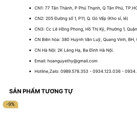
CN1: 77 Tân Thành, P Phú Thạnh, Q Tân Phú, TP.
CN2: 205 Đường số 1, P11, Q. Gò Vấp (Kho sỉ, lẻ)
CN3: Cc Lê Hồng Phong, Hồ Thị Kỷ, Phường 1, Quận 1
CN Biên hòa: 380 Huỳnh Văn Luỹ, Quang Vinh, BH,
CN Hà Nội: 2K Láng Hạ, Ba Đình Hà Nội.
Email: hoanguyethy@gmail.com
Hotline,Zalo: 0989.578.353 - 0934.123.036 - 0934
SẢN PHẨM TƯƠNG TỰ
-9%