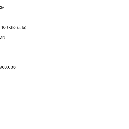
HCM
0 (Kho sỉ, lẻ)
 ĐN
.960.036