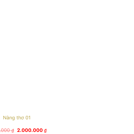
Nàng thơ 01
Giá
Giá
0.000
2.000.000
₫
₫