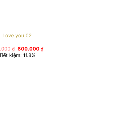
Love you 02
Giá
Giá
.000
600.000
₫
₫
gốc
hiện
Tiết kiệm: 11.8%
là:
tại
680.000 ₫.
là:
600.000 ₫.