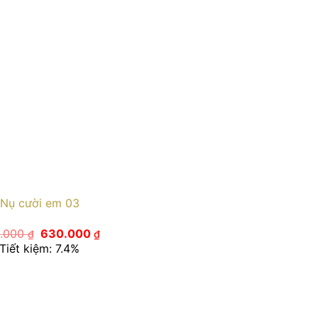
Nụ cười em 03
Giá
Giá
.000
630.000
₫
₫
gốc
hiện
Tiết kiệm: 7.4%
là:
tại
680.000 ₫.
là:
630.000 ₫.