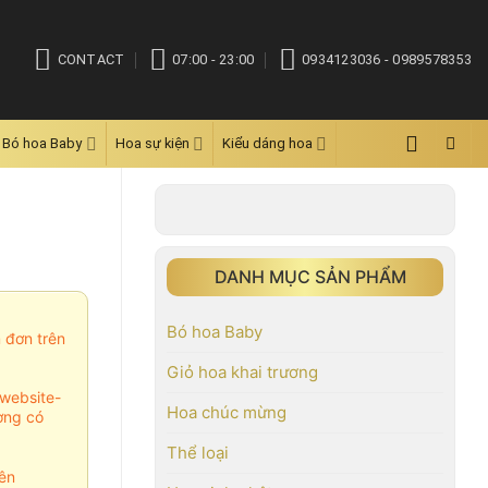
CONTACT
07:00 - 23:00
0934123036 - 0989578353
Bó hoa Baby
Hoa sự kiện
Kiểu dáng hoa
DANH MỤC SẢN PHẨM
Bó hoa Baby
m đơn trên
Giỏ hoa khai trương
website-
Hoa chúc mừng
ợng có
Thể loại
ên