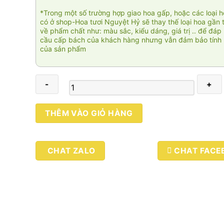
*Trong một số trường hợp giao hoa gấp, hoặc các loại 
có ở shop-Hoa tươi Nguyệt Hỷ sẽ thay thế loại hoa gần 
về phẩm chất như: màu sắc, kiểu dáng, giá trị .. để đáp
cầu cấp bách của khách hàng nhưng vẫn đảm bảo tính 
của sản phẩm
Hương
THÊM VÀO GIỎ HÀNG
đồng
01
số
CHAT ZALO
CHAT FACE
lượng