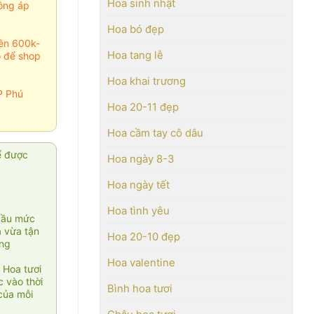
Hoa sinh nhật
ông áp
Hoa bó đẹp
rên 600k-
Hoa tang lễ
o để shop
Hoa khai trương
P Phú
Hoa 20-11 đẹp
Hoa cầm tay cô dâu
ể được
Hoa ngày 8-3
Hoa ngày tết
Hoa tình yêu
cầu mức
ạ vừa tận
Hoa 20-10 đẹp
àng
Hoa valentine
 Hoa tươi
 vào thời
Bình hoa tươi
của mỗi