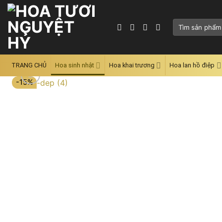
Skip
to
Tìm
content
kiếm:
TRANG CHỦ
Hoa sinh nhật
Hoa khai trương
Hoa lan hồ điệp
-15%