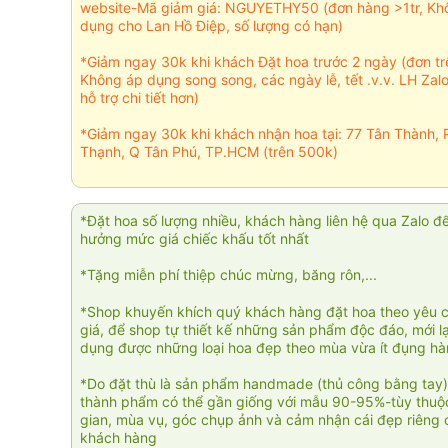
website-Mã giảm giá: NGUYETHY50 (đơn hàng >1tr, Kh
dụng cho Lan Hồ Điệp, số lượng có hạn)
*Giảm ngay 30k khi khách Đặt hoa trước 2 ngày (đơn t
Không áp dụng song song, các ngày lễ, tết .v.v. LH Zal
hỗ trợ chi tiết hơn)
*Giảm ngay 30k khi khách nhận hoa tại: 77 Tân Thành, 
Thạnh, Q Tân Phú, TP.HCM (trên 500k)
*Đặt hoa số lượng nhiều, khách hàng liên hệ qua Zalo đ
hưởng mức giá chiếc khấu tốt nhất
*Tặng miễn phí thiệp chúc mừng, băng rôn,...
*Shop khuyến khích quý khách hàng đặt hoa theo yêu 
giá, để shop tự thiết kế những sản phẩm độc đáo, mới l
dụng được những loại hoa đẹp theo mùa vừa ít đụng h
*Do đặt thù là sản phẩm handmade (thủ công bằng tay)
thành phẩm có thể gần giống với mẫu 90-95%-tùy thuộc
gian, mùa vụ, góc chụp ảnh và cảm nhận cái đẹp riêng 
khách hàng