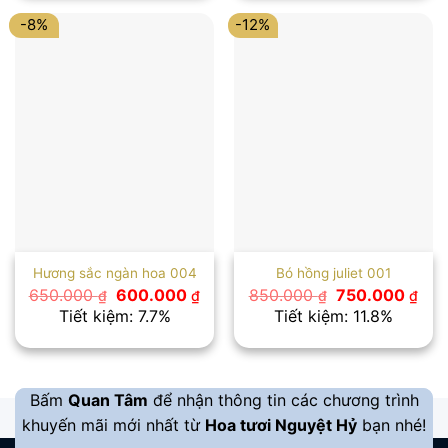
2.300.000 ₫.
1.200.00
-8%
-12%
Hương sắc ngàn hoa 004
Bó hồng juliet 001
Giá
Giá
Giá
Giá
650.000
600.000
850.000
750.000
₫
₫
₫
₫
gốc
hiện
gốc
hiệ
Tiết kiệm: 7.7%
Tiết kiệm: 11.8%
là:
tại
là:
tại
650.000 ₫.
là:
850.000 ₫.
là:
600.000 ₫.
750
Bấm
Quan Tâm
để nhận thông tin các chương trình
khuyến mãi mới nhất từ
Hoa tươi Nguyệt Hỷ
bạn nhé!