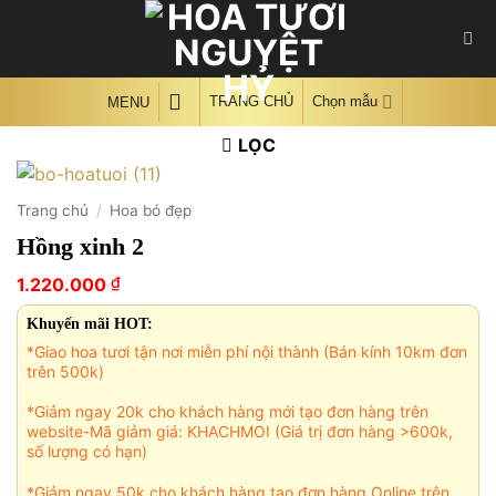
Skip
to
content
TRANG CHỦ
Chọn mẫu
MENU
LỌC
Trang chủ
/
Hoa bó đẹp
Hồng xinh 2
₫
1.220.000
Khuyến mãi HOT:
*Giao hoa tươi tận nơi miễn phí nội thành (Bán kính 10km đơn
trên 500k)
*Giảm ngay 20k cho khách hàng mới tạo đơn hàng trên
website-Mã giảm giá: KHACHMOI (Giá trị đơn hàng >600k,
số lượng có hạn)
*Giảm ngay 50k cho khách hàng tạo đơn hàng Online trên