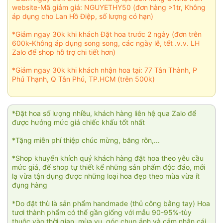
website-Mã giảm giá: NGUYETHY50 (đơn hàng >1tr, Không
áp dụng cho Lan Hồ Điệp, số lượng có hạn)
*Giảm ngay 30k khi khách Đặt hoa trước 2 ngày (đơn trên
600k-Không áp dụng song song, các ngày lễ, tết .v.v. LH
Zalo để shop hỗ trợ chi tiết hơn)
*Giảm ngay 30k khi khách nhận hoa tại: 77 Tân Thành, P
Phú Thạnh, Q Tân Phú, TP.HCM (trên 500k)
*Đặt hoa số lượng nhiều, khách hàng liên hệ qua Zalo để
được hưởng mức giá chiếc khấu tốt nhất
*Tặng miễn phí thiệp chúc mừng, băng rôn,...
*Shop khuyến khích quý khách hàng đặt hoa theo yêu cầu
mức giá, để shop tự thiết kế những sản phẩm độc đáo, mới
lạ vừa tận dụng được những loại hoa đẹp theo mùa vừa ít
đụng hàng
*Do đặt thù là sản phẩm handmade (thủ công bằng tay) Hoa
tươi thành phẩm có thể gần giống với mẫu 90-95%-tùy
thuộc vào thời gian, mùa vụ, góc chụp ảnh và cảm nhận cái