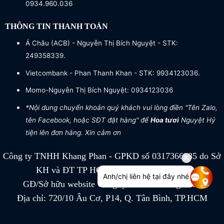
0934.960.036
THÔNG TIN THANH TOÁN
Á Châu (ACB) - Nguyễn Thị Bích Nguyệt - STK:
249358339.
Vietcombank - Phan Thanh Khan - STK: 9934123036.
Momo-Nguyễn Thị Bích Nguyệt: 0934123036
*Nội dung chuyển khoản quý khách vui lòng điền "Tên Zalo,
tên Facebook, hoặc SĐT đặt hàng" để
Hoa tươi
Nguyệt Hỷ
tiện lên đơn hàng. Xin cảm ơn
Công ty TNHH Khang Phan - GPKD số 0317366885 do Sở
KH và ĐT TP HCM cấp ngày 04/07/2022
Anh/chị liên hệ tại đây nhé
GĐ/Sở hữu website Công ty TNHH Khang Phan
Địa chỉ: 720/10 Âu Cơ, P14, Q. Tân Bình, TP.HCM