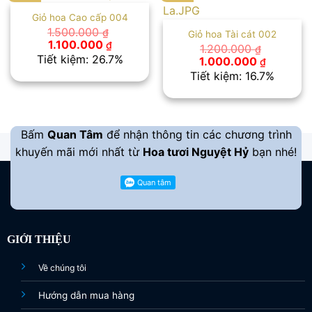
Giỏ hoa Cao cấp 004
1.500.000
₫
Giỏ hoa Tài cát 002
Giá
Giá
1.100.000
₫
1.200.000
₫
gốc
hiện
Tiết kiệm: 26.7%
Giá
Giá
1.000.000
₫
là:
tại
gốc
hiện
Tiết kiệm: 16.7%
1.500.000 ₫.
là:
là:
tại
1.100.000 ₫.
1.200.000 ₫.
là:
1.000.00
Bấm
Quan Tâm
để nhận thông tin các chương trình
khuyến mãi mới nhất từ
Hoa tươi Nguyệt Hỷ
bạn nhé!
GIỚI THIỆU
Về chúng tôi
Hướng dẫn mua hàng