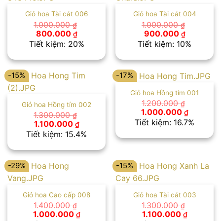
Giỏ hoa Tài cát 006
Giỏ hoa Tài cát 004
1.000.000
1.000.000
₫
₫
Giá
Giá
Giá
Giá
800.000
900.000
₫
₫
gốc
hiện
gốc
hiện
Tiết kiệm: 20%
Tiết kiệm: 10%
là:
tại
là:
tại
1.000.000 ₫.
là:
1.000.000 ₫.
là:
800.000 ₫.
900.000 
-15%
-17%
Giỏ hoa Hồng tím 001
1.200.000
₫
Giỏ hoa Hồng tím 002
Giá
Giá
1.000.000
₫
1.300.000
₫
gốc
hiện
Tiết kiệm: 16.7%
Giá
Giá
1.100.000
₫
là:
tại
gốc
hiện
Tiết kiệm: 15.4%
1.200.000 ₫.
là:
là:
tại
1.000.00
1.300.000 ₫.
là:
1.100.000 ₫.
-29%
-15%
Giỏ hoa Cao cấp 008
Giỏ hoa Tài cát 003
1.400.000
1.300.000
₫
₫
Giá
Giá
Giá
Giá
1.000.000
1.100.000
₫
₫