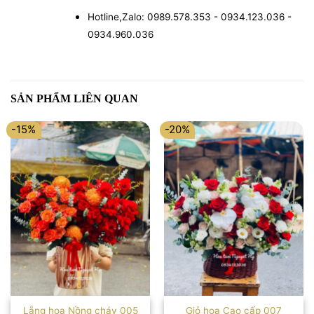
Hotline,Zalo: 0989.578.353 - 0934.123.036 -
0934.960.036
SẢN PHẨM LIÊN QUAN
-15%
-20%
Lẵng hoa Nồng cháy 005
Giỏ hoa Cao cấp 007