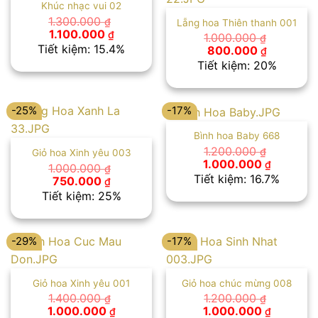
Khúc nhạc vui 02
1.300.000
₫
Lẵng hoa Thiên thanh 001
Giá
Giá
1.100.000
₫
1.000.000
₫
gốc
hiện
Tiết kiệm: 15.4%
Giá
Giá
800.000
₫
là:
tại
gốc
hiện
Tiết kiệm: 20%
1.300.000 ₫.
là:
là:
tại
1.100.000 ₫.
1.000.000 ₫.
là:
800.000 
-25%
-17%
Bình hoa Baby 668
1.200.000
₫
Giỏ hoa Xinh yêu 003
Giá
Giá
1.000.000
₫
1.000.000
₫
gốc
hiện
Tiết kiệm: 16.7%
Giá
Giá
750.000
₫
là:
tại
gốc
hiện
Tiết kiệm: 25%
1.200.000 ₫.
là:
là:
tại
1.000.00
1.000.000 ₫.
là:
750.000 ₫.
-29%
-17%
Giỏ hoa Xinh yêu 001
Giỏ hoa chúc mừng 008
1.400.000
1.200.000
₫
₫
Giá
Giá
Giá
Giá
1.000.000
1.000.000
₫
₫