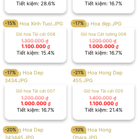
gốc
hiện
gốc
hiện
Tiết kiệm: 28.6%
Tiết kiệm: 16.7%
là:
tại
là:
tại
1.400.000 ₫.
là:
1.200.000 ₫.
là:
1.000.000 ₫.
1.000.00
-15%
-17%
Giỏ hoa Tài cát 008
Giỏ hoa Cát tường 006
1.300.000
1.200.000
₫
₫
Giá
Giá
Giá
Giá
1.100.000
1.000.000
₫
₫
gốc
hiện
gốc
hiện
Tiết kiệm: 15.4%
Tiết kiệm: 16.7%
là:
tại
là:
tại
1.300.000 ₫.
là:
1.200.000 ₫.
là:
1.100.000 ₫.
1.000.00
-17%
-21%
Giỏ hoa Tài cát 007
Giỏ hoa Tài cát 005
1.200.000
1.400.000
₫
₫
Giá
Giá
Giá
Giá
1.000.000
1.100.000
₫
₫
gốc
hiện
gốc
hiện
Tiết kiệm: 16.7%
Tiết kiệm: 21.4%
là:
tại
là:
tại
1.200.000 ₫.
là:
1.400.000 ₫.
là:
1.000.000 ₫.
1.100.000
-20%
-10%