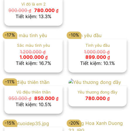
Vì đó là em 2
Giá
Giá
900.000
780.000
₫
₫
gốc
hiện
Tiết kiệm: 13.3%
là:
tại
900.000 ₫.
là:
780.000 ₫.
-17%
-10%
Sắc màu tình yêu
Tình yêu đầu
1.200.000
1.000.000
₫
₫
Giá
Giá
Giá
Giá
1.000.000
899.000
₫
₫
gốc
hiện
gốc
hiện
Tiết kiệm: 16.7%
Tiết kiệm: 10.1%
là:
tại
là:
tại
1.200.000 ₫.
là:
1.000.000 ₫.
là:
1.000.000 ₫.
899.000 
-11%
Vũ điệu thiên thần
Yêu thương đong đầy
Giá
Giá
950.000
850.000
780.000
₫
₫
₫
gốc
hiện
Tiết kiệm: 10.5%
là:
tại
950.000 ₫.
là:
850.000 ₫.
-15%
-20%