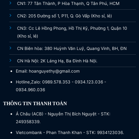
CN1: 77 Tân Thành, P Hòa Thạnh, Q Tân Phú, HCM
CN2: 205 Đường số 1, P11, Q. Gò Vấp (Kho sỉ, lẻ)
CN3: Cc Lê Hồng Phong, Hồ Thị Kỷ, Phường 1, Quận 10
(Kho sỉ, lẻ)
CN Biên hòa: 380 Huỳnh Văn Luỹ, Quang Vinh, BH, ĐN
CN Hà Nội: 2K Láng Hạ, Ba Đình Hà Nội.
Email: hoanguyethy@gmail.com
Hotline,Zalo: 0989.578.353 - 0934.123.036 -
0934.960.036
THÔNG TIN THANH TOÁN
Á Châu (ACB) - Nguyễn Thị Bích Nguyệt - STK:
249358339.
Vietcombank - Phan Thanh Khan - STK: 9934123036.