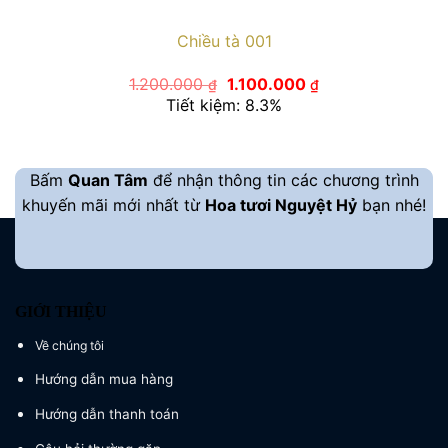
Chiều tà 001
Giá
Giá
1.200.000
1.100.000
₫
₫
gốc
hiện
Tiết kiệm: 8.3%
là:
tại
1.200.000 ₫.
là:
1.100.000 ₫.
Bấm
Quan Tâm
để nhận thông tin các chương trình
khuyến mãi mới nhất từ
Hoa tươi Nguyệt Hỷ
bạn nhé!
GIỚI THIỆU
Về chúng tôi
Hướng dẫn mua hàng
Hướng dẫn thanh toán