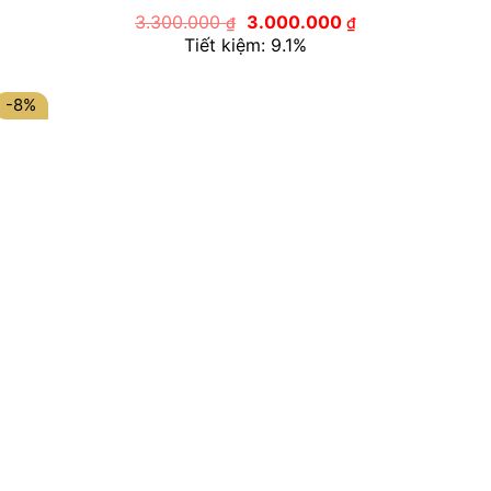
Giá
Giá
3.300.000
3.000.000
₫
₫
gốc
hiện
Tiết kiệm: 9.1%
là:
tại
3.300.000 ₫.
là:
3.000.000 ₫.
-8%