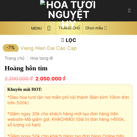
Skip
to
content
TRANG CHỦ
Chọn mẫu
MENU
LỌC
-7%
Trang chủ
/
Hoa tang lễ
Hoàng hôn tím
Giá
Giá
₫
₫
2.200.000
2.050.000
gốc
hiện
là:
tại
Khuyến mãi HOT:
2.200.000 ₫.
là:
*Giao hoa tươi tận nơi miễn phí nội thành (Bán kính 10km đơn
2.050.000 ₫.
trên 500k)
*Giảm ngay 20k cho khách hàng mới tạo đơn hàng trên
website-Mã giảm giá: KHACHMOI (Giá trị đơn hàng >600k,
số lượng có hạn)
*Giảm ngay 50k cho khách hàng tạo đơn hàng Online trên