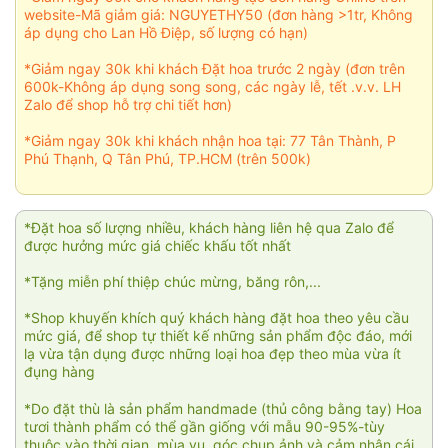
website-Mã giảm giá: NGUYETHY50 (đơn hàng >1tr, Không
áp dụng cho Lan Hồ Điệp, số lượng có hạn)
*Giảm ngay 30k khi khách Đặt hoa trước 2 ngày (đơn trên
600k-Không áp dụng song song, các ngày lễ, tết .v.v. LH
Zalo để shop hỗ trợ chi tiết hơn)
*Giảm ngay 30k khi khách nhận hoa tại: 77 Tân Thành, P
Phú Thạnh, Q Tân Phú, TP.HCM (trên 500k)
*Đặt hoa số lượng nhiều, khách hàng liên hệ qua Zalo để
được hưởng mức giá chiếc khấu tốt nhất
*Tặng miễn phí thiệp chúc mừng, băng rôn,...
*Shop khuyến khích quý khách hàng đặt hoa theo yêu cầu
mức giá, để shop tự thiết kế những sản phẩm độc đáo, mới
lạ vừa tận dụng được những loại hoa đẹp theo mùa vừa ít
đụng hàng
*Do đặt thù là sản phẩm handmade (thủ công bằng tay) Hoa
tươi thành phẩm có thể gần giống với mẫu 90-95%-tùy
thuộc vào thời gian, mùa vụ, góc chụp ảnh và cảm nhận cái