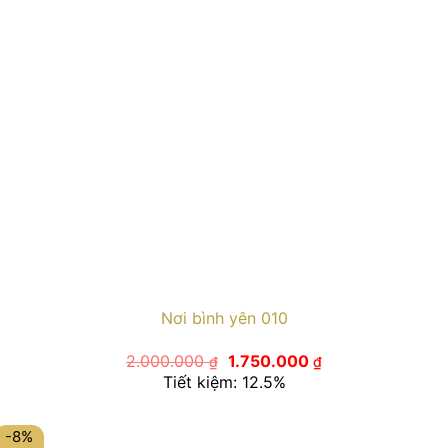
Nơi bình yên 010
Giá
Giá
2.000.000
1.750.000
₫
₫
gốc
hiện
Tiết kiệm: 12.5%
là:
tại
2.000.000 ₫.
là:
1.750.000 ₫.
-8%