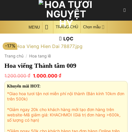
Skip
to
content
TRANG CHỦ
Chọn mẫu
MENU
LỌC
-17%
Trang chủ
/
Hoa tang lễ
Hoa viếng Thành tâm 009
Giá
Giá
₫
₫
1.200.000
1.000.000
gốc
hiện
là:
tại
Khuyến mãi HOT:
1.200.000 ₫.
là:
*Giao hoa tươi tận nơi miễn phí nội thành (Bán kính 10km đơn
1.000.000 ₫.
trên 500k)
*Giảm ngay 20k cho khách hàng mới tạo đơn hàng trên
website-Mã giảm giá: KHACHMOI (Giá trị đơn hàng >600k,
số lượng có hạn)
*Giảm ngay 50k cho khách hàng tạo đơn hàng Online trên