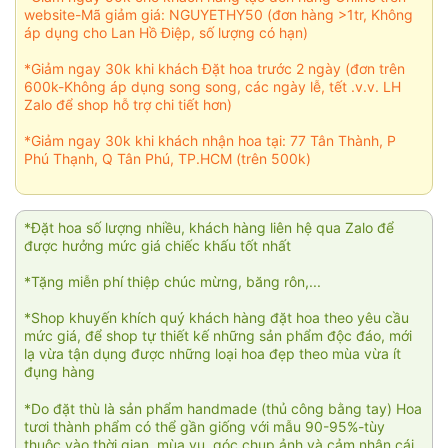
website-Mã giảm giá: NGUYETHY50 (đơn hàng >1tr, Không
áp dụng cho Lan Hồ Điệp, số lượng có hạn)
*Giảm ngay 30k khi khách Đặt hoa trước 2 ngày (đơn trên
600k-Không áp dụng song song, các ngày lễ, tết .v.v. LH
Zalo để shop hỗ trợ chi tiết hơn)
*Giảm ngay 30k khi khách nhận hoa tại: 77 Tân Thành, P
Phú Thạnh, Q Tân Phú, TP.HCM (trên 500k)
*Đặt hoa số lượng nhiều, khách hàng liên hệ qua Zalo để
được hưởng mức giá chiếc khấu tốt nhất
*Tặng miễn phí thiệp chúc mừng, băng rôn,...
*Shop khuyến khích quý khách hàng đặt hoa theo yêu cầu
mức giá, để shop tự thiết kế những sản phẩm độc đáo, mới
lạ vừa tận dụng được những loại hoa đẹp theo mùa vừa ít
đụng hàng
*Do đặt thù là sản phẩm handmade (thủ công bằng tay) Hoa
tươi thành phẩm có thể gần giống với mẫu 90-95%-tùy
thuộc vào thời gian, mùa vụ, góc chụp ảnh và cảm nhận cái