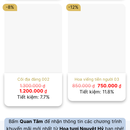
2.000.000 ₫.
1.100.000
-8%
-12%
Cõi địa đàng 002
Hoa viếng tiễn người 03
Giá
Giá
1.300.000
850.000
750.000
₫
₫
₫
gốc
hiệ
Giá
Giá
1.200.000
₫
Tiết kiệm: 11.8%
là:
tại
gốc
hiện
Tiết kiệm: 7.7%
850.000 ₫.
là:
là:
tại
750
1.300.000 ₫.
là:
1.200.000 ₫.
Bấm
Quan Tâm
để nhận thông tin các chương trình
khuyến mãi mới nhất từ
Hoa tươi Nguyệt Hỷ
bạn nhé!