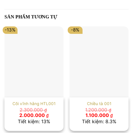
SẢN PHẨM TƯƠNG TỰ
-13%
-8%
Cõi vĩnh hằng HTL001
Chiều tà 001
2.300.000
1.200.000
₫
₫
Giá
Giá
Giá
Giá
2.000.000
1.100.000
₫
₫
gốc
hiện
gốc
hiện
Tiết kiệm: 13%
Tiết kiệm: 8.3%
là:
tại
là:
tại
2.300.000 ₫.
là:
1.200.000 ₫.
là: