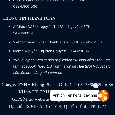
Hotline,Zalo: 0989.578.353 - 0934.123.036 -
0934.960.036
THÔNG TIN THANH TOÁN
Á Châu (ACB) - Nguyễn Thị Bích Nguyệt - STK:
249358339.
Vietcombank - Phan Thanh Khan - STK: 9934123036.
Momo-Nguyễn Thị Bích Nguyệt: 0934123036
*Nội dung chuyển khoản quý khách vui lòng điền "Tên Zalo,
tên Facebook, hoặc SĐT đặt hàng" để
Hoa tươi
Nguyệt Hỷ
tiện lên đơn hàng. Xin cảm ơn
Công ty TNHH Khang Phan - GPKD số 0317366885 do Sở
KH và ĐT TP HCM cấp ngày 04/07/2022
Anh/chị liên hệ tại đây nhé
GĐ/Sở hữu website Công ty TNHH Khang Phan
Địa chỉ: 720/10 Âu Cơ, P14, Q. Tân Bình, TP.HCM