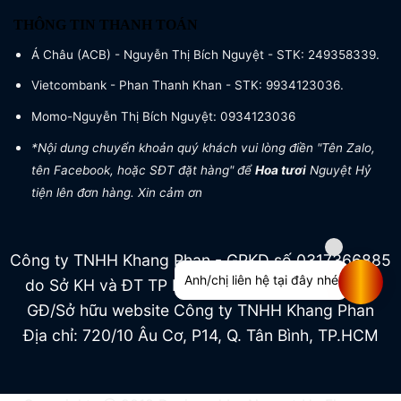
THÔNG TIN THANH TOÁN
Á Châu (ACB) - Nguyễn Thị Bích Nguyệt - STK: 249358339.
Vietcombank - Phan Thanh Khan - STK: 9934123036.
Momo-Nguyễn Thị Bích Nguyệt: 0934123036
*Nội dung chuyển khoản quý khách vui lòng điền "Tên Zalo,
tên Facebook, hoặc SĐT đặt hàng" để
Hoa tươi
Nguyệt Hỷ
tiện lên đơn hàng. Xin cảm ơn
Công ty TNHH Khang Phan - GPKD số 0317366885
Anh/chị liên hệ tại đây nhé
do Sở KH và ĐT TP HCM cấp ngày 04/07/2022
GĐ/Sở hữu website Công ty TNHH Khang Phan
Địa chỉ: 720/10 Âu Cơ, P14, Q. Tân Bình, TP.HCM