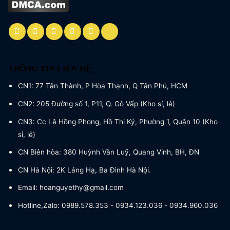
THÔNG TIN LIÊN HỆ
CN1: 77 Tân Thành, P Hòa Thạnh, Q Tân Phú, HCM
CN2: 205 Đường số 1, P11, Q. Gò Vấp (Kho sỉ, lẻ)
CN3: Cc Lê Hồng Phong, Hồ Thị Kỷ, Phường 1, Quận 10 (Kho
sỉ, lẻ)
CN Biên hòa: 380 Huỳnh Văn Luỹ, Quang Vinh, BH, ĐN
CN Hà Nội: 2K Láng Hạ, Ba Đình Hà Nội.
Email: hoanguyethy@gmail.com
Hotline,Zalo: 0989.578.353 - 0934.123.036 - 0934.960.036