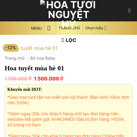
Skip
to
content
TRANG CHỦ
Chọn mẫu
MENU
LỌC
-12%
Trang chủ
/
Bó hoa Baby
Hoa tuyết mùa hè 01
Giá
Giá
₫
₫
1.700.000
1.500.000
gốc
hiện
là:
tại
Khuyến mãi HOT:
1.700.000 ₫.
là:
*Giao hoa tươi tận nơi miễn phí nội thành (Bán kính 10km đơn
1.500.000 ₫.
trên 500k)
*Giảm ngay 20k cho khách hàng mới tạo đơn hàng trên
website-Mã giảm giá: KHACHMOI (Giá trị đơn hàng >600k,
số lượng có hạn)
*Giảm ngay 50k cho khách hàng tạo đơn hàng Online trên