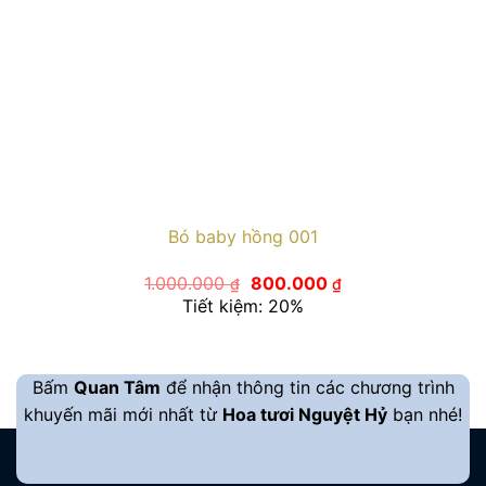
Bó baby hồng 001
Giá
Giá
1.000.000
800.000
₫
₫
gốc
hiện
Tiết kiệm: 20%
là:
tại
1.000.000 ₫.
là:
800.000 ₫.
Bấm
Quan Tâm
để nhận thông tin các chương trình
khuyến mãi mới nhất từ
Hoa tươi Nguyệt Hỷ
bạn nhé!