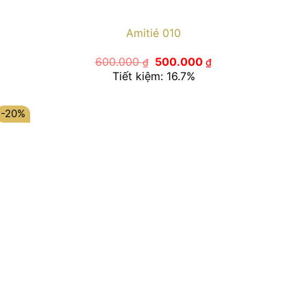
Amitié 010
Giá
Giá
600.000
500.000
₫
₫
gốc
hiện
Tiết kiệm: 16.7%
là:
tại
600.000 ₫.
là:
500.000 ₫.
-20%