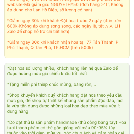
website-Mã giảm giá: NGUYETHY50 (đơn hàng >1tr, Không
áp dụng cho Lan Hồ Điệp, số lượng có hạn)
*Giảm ngay 30k khi khách Đặt hoa trước 2 ngày (đơn trên
600k-Không áp dụng song song, các ngày lễ, tết .v.v. LH
Zalo để shop hỗ trợ chi tiết hơn)
*Giảm ngay 30k khi khách nhận hoa tại: 77 Tân Thành, P
Phú Thạnh, Q Tân Phú, TP.HCM (trên 500k)
*Đặt hoa số lượng nhiều, khách hàng liên hệ qua Zalo để
được hưởng mức giá chiếc khấu tốt nhất
*Tặng miễn phí thiệp chúc mừng, băng rôn,...
*Shop khuyến khích quý khách hàng đặt hoa theo yêu cầu
mức giá, để shop tự thiết kế những sản phẩm độc đáo, mới
lạ vừa tận dụng được những loại hoa đẹp theo mùa vừa ít
đụng hàng
*Do đặt thù là sản phẩm handmade (thủ công bằng tay) Hoa
tươi thành phẩm có thể gần giống với mẫu 90-95%-tùy
thuộc vào thời gian, mùa vụ, góc chụp ảnh và cảm nhận cái