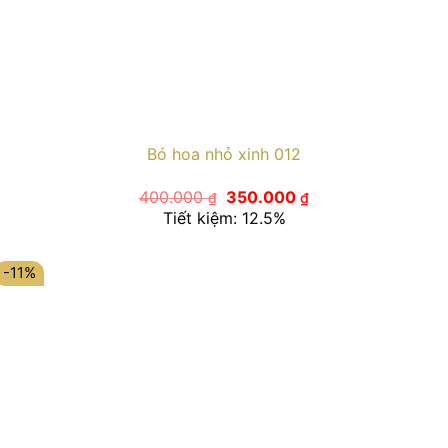
Bó hoa nhỏ xinh 012
Giá
Giá
400.000
350.000
₫
₫
gốc
hiện
Tiết kiệm: 12.5%
là:
tại
400.000 ₫.
là:
350.000 ₫.
-11%