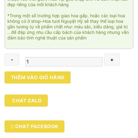
đẹp riêng của mỗi khách hàng
*Trong một số trường hợp giao hoa gấp, hoặc các loại hoa
không có ở shop-Hoa tươi Nguyệt Hỷ sẽ thay thế loại hoa
gần tương tự về phẩm chất như: màu sắc, kiểu dáng, giá trị
.. để đáp ứng nhu cầu cấp bách của khách hàng nhưng vẫn
đảm bảo tính nghệ thuật của sản phẩm
Hoa
THÊM VÀO GIỎ HÀNG
tuyết
mùa
hè
CHAT ZALO
01
số
lượng
CHAT FACEBOOK