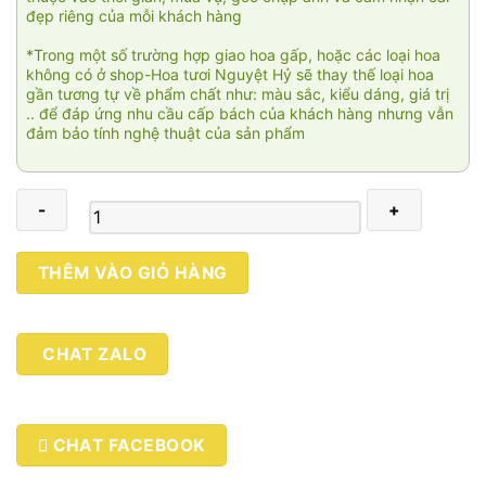
đẹp riêng của mỗi khách hàng
*Trong một số trường hợp giao hoa gấp, hoặc các loại hoa
không có ở shop-Hoa tươi Nguyệt Hỷ sẽ thay thế loại hoa
gần tương tự về phẩm chất như: màu sắc, kiểu dáng, giá trị
.. để đáp ứng nhu cầu cấp bách của khách hàng nhưng vẫn
đảm bảo tính nghệ thuật của sản phẩm
Hoa
THÊM VÀO GIỎ HÀNG
tang
3
tầng
CHAT ZALO
002
số
lượng
CHAT FACEBOOK