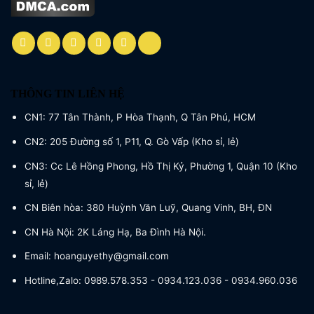
THÔNG TIN LIÊN HỆ
CN1: 77 Tân Thành, P Hòa Thạnh, Q Tân Phú, HCM
CN2: 205 Đường số 1, P11, Q. Gò Vấp (Kho sỉ, lẻ)
CN3: Cc Lê Hồng Phong, Hồ Thị Kỷ, Phường 1, Quận 10 (Kho
sỉ, lẻ)
CN Biên hòa: 380 Huỳnh Văn Luỹ, Quang Vinh, BH, ĐN
CN Hà Nội: 2K Láng Hạ, Ba Đình Hà Nội.
Email: hoanguyethy@gmail.com
Hotline,Zalo: 0989.578.353 - 0934.123.036 - 0934.960.036