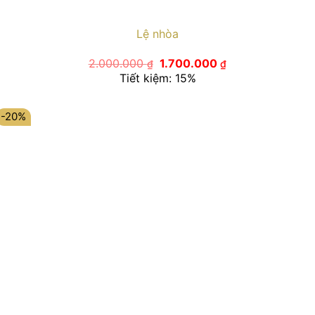
Lệ nhòa
Giá
Giá
2.000.000
1.700.000
₫
₫
gốc
hiện
Tiết kiệm: 15%
là:
tại
2.000.000 ₫.
là:
1.700.000 ₫.
-20%