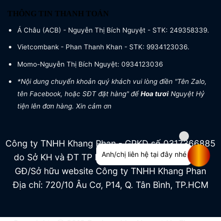
THÔNG TIN THANH TOÁN
Á Châu (ACB) - Nguyễn Thị Bích Nguyệt - STK: 249358339.
Vietcombank - Phan Thanh Khan - STK: 9934123036.
Momo-Nguyễn Thị Bích Nguyệt: 0934123036
*Nội dung chuyển khoản quý khách vui lòng điền "Tên Zalo,
tên Facebook, hoặc SĐT đặt hàng" để
Hoa tươi
Nguyệt Hỷ
tiện lên đơn hàng. Xin cảm ơn
Công ty TNHH Khang Phan - GPKD số 0317366885
Anh/chị liên hệ tại đây nhé
do Sở KH và ĐT TP HCM cấp ngày 04/07/2022
GĐ/Sở hữu website Công ty TNHH Khang Phan
Địa chỉ: 720/10 Âu Cơ, P14, Q. Tân Bình, TP.HCM