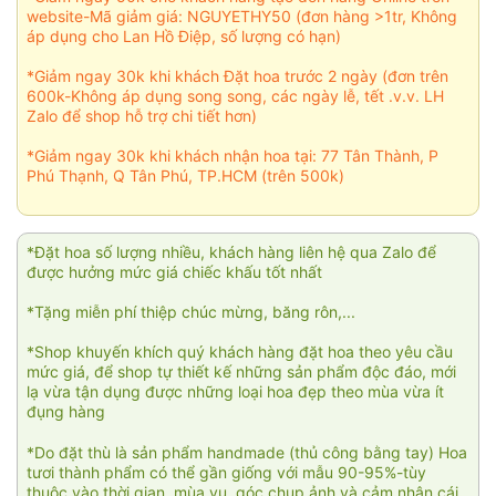
website-Mã giảm giá: NGUYETHY50 (đơn hàng >1tr, Không
áp dụng cho Lan Hồ Điệp, số lượng có hạn)
*Giảm ngay 30k khi khách Đặt hoa trước 2 ngày (đơn trên
600k-Không áp dụng song song, các ngày lễ, tết .v.v. LH
Zalo để shop hỗ trợ chi tiết hơn)
*Giảm ngay 30k khi khách nhận hoa tại: 77 Tân Thành, P
Phú Thạnh, Q Tân Phú, TP.HCM (trên 500k)
*Đặt hoa số lượng nhiều, khách hàng liên hệ qua Zalo để
được hưởng mức giá chiếc khấu tốt nhất
*Tặng miễn phí thiệp chúc mừng, băng rôn,...
*Shop khuyến khích quý khách hàng đặt hoa theo yêu cầu
mức giá, để shop tự thiết kế những sản phẩm độc đáo, mới
lạ vừa tận dụng được những loại hoa đẹp theo mùa vừa ít
đụng hàng
*Do đặt thù là sản phẩm handmade (thủ công bằng tay) Hoa
tươi thành phẩm có thể gần giống với mẫu 90-95%-tùy
thuộc vào thời gian, mùa vụ, góc chụp ảnh và cảm nhận cái