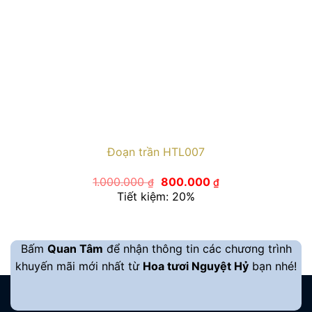
Đoạn trần HTL007
Giá
Giá
1.000.000
800.000
₫
₫
gốc
hiện
Tiết kiệm: 20%
là:
tại
1.000.000 ₫.
là:
800.000 ₫.
Bấm
Quan Tâm
để nhận thông tin các chương trình
khuyến mãi mới nhất từ
Hoa tươi Nguyệt Hỷ
bạn nhé!