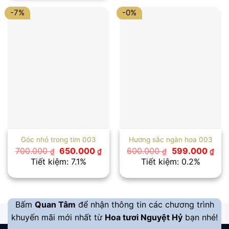
1.600.000 ₫.
-7%
-0%
Góc nhỏ trong tim 003
Hương sắc ngàn hoa 003
Giá
Giá
Giá
Giá
700.000
650.000
600.000
599.000
₫
₫
₫
₫
gốc
hiện
gốc
hiệ
Tiết kiệm: 7.1%
Tiết kiệm: 0.2%
là:
tại
là:
tại
700.000 ₫.
là:
600.000 ₫.
là:
650.000 ₫.
599
Bấm
Quan Tâm
để nhận thông tin các chương trình
khuyến mãi mới nhất từ
Hoa tươi Nguyệt Hỷ
bạn nhé!