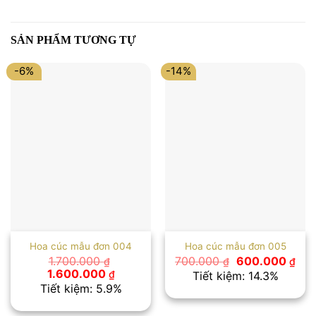
SẢN PHẨM TƯƠNG TỰ
-6%
-14%
Hoa cúc mẫu đơn 004
Hoa cúc mẫu đơn 005
Giá
Giá
1.700.000
700.000
600.000
₫
₫
₫
gốc
hiệ
Giá
Giá
1.600.000
₫
Tiết kiệm: 14.3%
là:
tại
gốc
hiện
Tiết kiệm: 5.9%
700.000 ₫.
là:
là:
tại
600
1.700.000 ₫.
là: