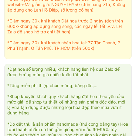
website-Mã giảm giá: NGUYETHY50 (đơn hàng >1tr, Không
áp dụng cho Lan Hồ Điệp, số lượng có hạn)
*Giảm ngay 30k khi khách Đặt hoa trước 2 ngày (đơn trên
600k-Không áp dụng song song, các ngày lễ, tết .v.v. LH
Zalo để shop hỗ trợ chi tiết hơn)
*Giảm ngay 30k khi khách nhận hoa tại: 77 Tân Thành, P
Phú Thạnh, Q Tân Phú, TP.HCM (trên 500k)
*Đặt hoa số lượng nhiều, khách hàng liên hệ qua Zalo để
được hưởng mức giá chiếc khấu tốt nhất
*Tặng miễn phí thiệp chúc mừng, băng rôn,...
*Shop khuyến khích quý khách hàng đặt hoa theo yêu cầu
mức giá, để shop tự thiết kế những sản phẩm độc đáo, mới
lạ vừa tận dụng được những loại hoa đẹp theo mùa vừa ít
đụng hàng
*Do đặt thù là sản phẩm handmade (thủ công bằng tay) Hoa
tươi thành phẩm có thể gần giống với mẫu 90-95%-tùy
thuộc vào thời gian, mùa vụ, góc chụp ảnh và cảm nhận cái