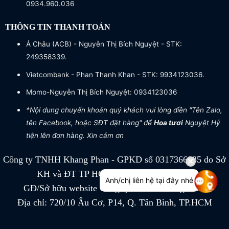
0934.960.036
THÔNG TIN THANH TOÁN
Á Châu (ACB) - Nguyễn Thị Bích Nguyệt - STK:
249358339.
Vietcombank - Phan Thanh Khan - STK: 9934123036.
Momo-Nguyễn Thị Bích Nguyệt: 0934123036
*Nội dung chuyển khoản quý khách vui lòng điền "Tên Zalo,
tên Facebook, hoặc SĐT đặt hàng" để
Hoa tươi
Nguyệt Hỷ
tiện lên đơn hàng. Xin cảm ơn
Công ty TNHH Khang Phan - GPKD số 0317366885 do Sở
KH và ĐT TP HCM cấp ngày 04/07/2022
Anh/chị liên hệ tại đây nhé
GĐ/Sở hữu website Công ty TNHH Khang Phan
Địa chỉ: 720/10 Âu Cơ, P14, Q. Tân Bình, TP.HCM