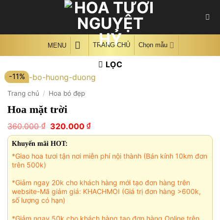
Skip
to
content
TRANG CHỦ
Chọn mẫu
MENU
LỌC
-11%
Trang chủ
/
Hoa bó đẹp
Hoa mặt trời
Giá
Giá
₫
₫
360.000
320.000
gốc
hiện
là:
tại
Khuyến mãi HOT:
360.000 ₫.
là:
*Giao hoa tươi tận nơi miễn phí nội thành (Bán kính 10km đơn
320.000 ₫.
trên 500k)
*Giảm ngay 20k cho khách hàng mới tạo đơn hàng trên
website-Mã giảm giá: KHACHMOI (Giá trị đơn hàng >600k,
số lượng có hạn)
*Giảm ngay 50k cho khách hàng tạo đơn hàng Online trên