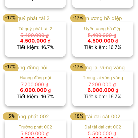
là:
tại
là:
tại
4.800.000 ₫.
là:
5.100.000 ₫.
là:
4.000.000 ₫.
4.250.00
-17%
-17%
Tứ quý phát tài 2
Uyên ương hồ điệp
5.400.000
5.400.000
₫
₫
Giá
Giá
Giá
Giá
4.500.000
4.500.000
₫
₫
gốc
hiện
gốc
hiện
Tiết kiệm: 16.7%
Tiết kiệm: 16.7%
là:
tại
là:
tại
5.400.000 ₫.
là:
5.400.000 ₫.
là:
4.500.000 ₫.
4.500.00
-17%
-17%
Hương đồng nội
Tương lai vững vàng
7.200.000
7.200.000
₫
₫
Giá
Giá
Giá
Giá
6.000.000
6.000.000
₫
₫
gốc
hiện
gốc
hiện
Tiết kiệm: 16.7%
Tiết kiệm: 16.7%
là:
tại
là:
tại
7.200.000 ₫.
là:
7.200.000 ₫.
là:
6.000.000 ₫.
6.000.00
-5%
-18%
Trường phát 002
Đại tài đại cát 002
5.800.000
5.500.000
₫
₫