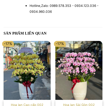
Hotline,Zalo: 0989.578.353 - 0934.123.036 -
0934.960.036
SẢN PHẨM LIÊN QUAN
-17%
-17%
Hoa lan Cao cấp 002
Hoa lan Sài Gòn 002