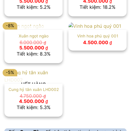
Giá
Giá
Giá
Giá
5.500.000
4.500.000
₫
₫
gốc
hiện
gốc
hiện
Tiết kiệm: 5.2%
Tiết kiệm: 18.2%
là:
tại
là:
tại
5.800.000 ₫.
là:
5.500.000 ₫.
là:
5.500.000 ₫.
4.500.00
-8%
HẾT HÀNG
Xuân ngọt ngào
Vinh hoa phú quý 001
6.000.000
4.500.000
₫
₫
Giá
Giá
5.500.000
₫
gốc
hiện
Tiết kiệm: 8.3%
là:
tại
6.000.000 ₫.
là:
5.500.000 ₫.
-5%
HẾT HÀNG
Cung hỷ tân xuân LHD002
4.750.000
₫
Giá
Giá
4.500.000
₫
gốc
hiện
Tiết kiệm: 5.3%
là:
tại
4.750.000 ₫.
là:
4.500.000 ₫.