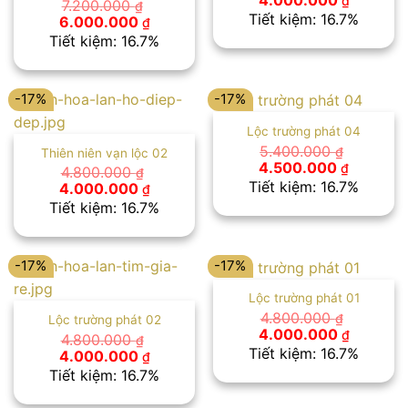
4.000.000
₫
7.200.000
₫
gốc
hiện
Tiết kiệm: 16.7%
Giá
Giá
6.000.000
₫
là:
tại
gốc
hiện
Tiết kiệm: 16.7%
4.800.000 ₫.
là:
là:
tại
4.000.00
7.200.000 ₫.
là:
6.000.000 ₫.
-17%
-17%
Lộc trường phát 04
5.400.000
₫
Thiên niên vạn lộc 02
Giá
Giá
4.500.000
₫
4.800.000
₫
gốc
hiện
Tiết kiệm: 16.7%
Giá
Giá
4.000.000
₫
là:
tại
gốc
hiện
Tiết kiệm: 16.7%
5.400.000 ₫.
là:
là:
tại
4.500.00
4.800.000 ₫.
là:
4.000.000 ₫.
-17%
-17%
Lộc trường phát 01
4.800.000
₫
Lộc trường phát 02
Giá
Giá
4.000.000
₫
4.800.000
₫
gốc
hiện
Tiết kiệm: 16.7%
Giá
Giá
4.000.000
₫
là:
tại
gốc
hiện
Tiết kiệm: 16.7%
4.800.000 ₫.
là:
là:
tại
4.000.00
4.800.000 ₫.
là: