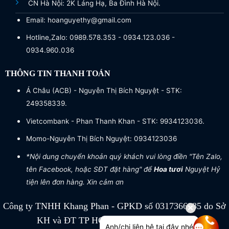
CN Hà Nội: 2K Láng Hạ, Ba Đình Hà Nội.
Email: hoanguyethy@gmail.com
Hotline,Zalo: 0989.578.353 - 0934.123.036 -
0934.960.036
THÔNG TIN THANH TOÁN
Á Châu (ACB) - Nguyễn Thị Bích Nguyệt - STK:
249358339.
Vietcombank - Phan Thanh Khan - STK: 9934123036.
Momo-Nguyễn Thị Bích Nguyệt: 0934123036
*Nội dung chuyển khoản quý khách vui lòng điền "Tên Zalo,
tên Facebook, hoặc SĐT đặt hàng" để
Hoa tươi
Nguyệt Hỷ
tiện lên đơn hàng. Xin cảm ơn
Công ty TNHH Khang Phan - GPKD số 0317366885 do Sở
KH và ĐT TP HCM cấp ngày 04/07/2022
Anh/chị liên hệ tại đây nhé