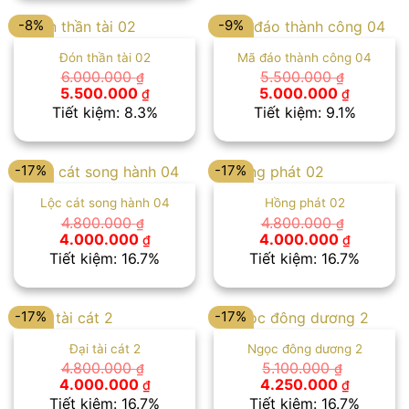
4.000.000 ₫.
-8%
-9%
Đón thần tài 02
Mã đáo thành công 04
6.000.000
5.500.000
₫
₫
Giá
Giá
Giá
Giá
5.500.000
5.000.000
₫
₫
gốc
hiện
gốc
hiện
Tiết kiệm: 8.3%
Tiết kiệm: 9.1%
là:
tại
là:
tại
6.000.000 ₫.
là:
5.500.000 ₫.
là:
5.500.000 ₫.
5.000.00
-17%
-17%
Lộc cát song hành 04
Hồng phát 02
4.800.000
4.800.000
₫
₫
Giá
Giá
Giá
Giá
4.000.000
4.000.000
₫
₫
gốc
hiện
gốc
hiện
Tiết kiệm: 16.7%
Tiết kiệm: 16.7%
là:
tại
là:
tại
4.800.000 ₫.
là:
4.800.000 ₫.
là:
4.000.000 ₫.
4.000.00
-17%
-17%
Đại tài cát 2
Ngọc đông dương 2
4.800.000
5.100.000
₫
₫
Giá
Giá
Giá
Giá
4.000.000
4.250.000
₫
₫
gốc
hiện
gốc
hiện
Tiết kiệm: 16.7%
Tiết kiệm: 16.7%