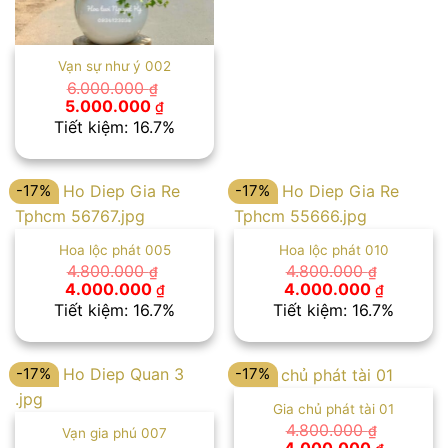
Vạn sự như ý 002
6.000.000
₫
Giá
Giá
5.000.000
₫
gốc
hiện
Tiết kiệm: 16.7%
là:
tại
6.000.000 ₫.
là:
5.000.000 ₫.
-17%
-17%
Hoa lộc phát 005
Hoa lộc phát 010
4.800.000
4.800.000
₫
₫
Giá
Giá
Giá
Giá
4.000.000
4.000.000
₫
₫
gốc
hiện
gốc
hiện
Tiết kiệm: 16.7%
Tiết kiệm: 16.7%
là:
tại
là:
tại
4.800.000 ₫.
là:
4.800.000 ₫.
là:
4.000.000 ₫.
4.000.00
-17%
-17%
Gia chủ phát tài 01
4.800.000
₫
Vạn gia phú 007
Giá
Giá