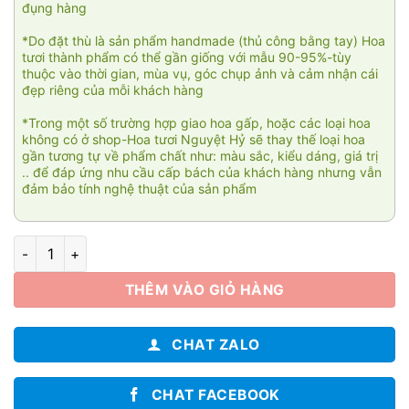
đụng hàng
*Do đặt thù là sản phẩm handmade (thủ công bằng tay) Hoa
tươi thành phẩm có thể gần giống với mẫu 90-95%-tùy
thuộc vào thời gian, mùa vụ, góc chụp ảnh và cảm nhận cái
đẹp riêng của mỗi khách hàng
*Trong một số trường hợp giao hoa gấp, hoặc các loại hoa
không có ở shop-Hoa tươi Nguyệt Hỷ sẽ thay thế loại hoa
gần tương tự về phẩm chất như: màu sắc, kiểu dáng, giá trị
.. để đáp ứng nhu cầu cấp bách của khách hàng nhưng vẫn
đảm bảo tính nghệ thuật của sản phẩm
Hoa lan Sài Gòn 010 số lượng
THÊM VÀO GIỎ HÀNG
CHAT ZALO
CHAT FACEBOOK