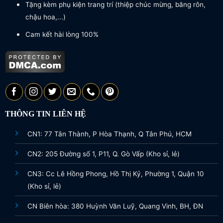
Tặng kèm phụ kiện trang trí (thiệp chúc mừng, băng rôn,
chậu hoa,...)
Cam kết hài lòng 100%
THÔNG TIN LIÊN HỆ
CN1: 77 Tân Thành, P Hòa Thạnh, Q Tân Phú, HCM
CN2: 205 Đường số 1, P11, Q. Gò Vấp (Kho sỉ, lẻ)
CN3: Cc Lê Hồng Phong, Hồ Thị Kỷ, Phường 1, Quận 10
(Kho sỉ, lẻ)
CN Biên hòa: 380 Huỳnh Văn Luỹ, Quang Vinh, BH, ĐN